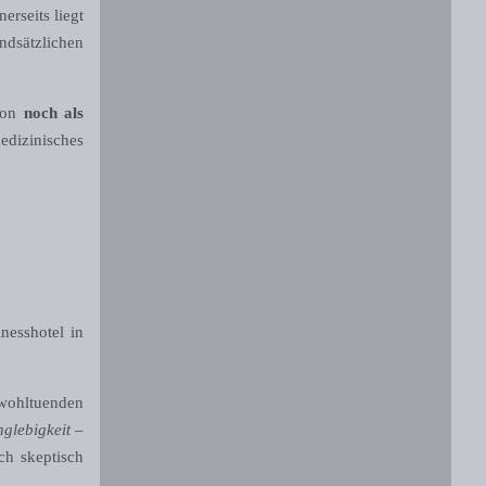
erseits liegt
ndsätzlichen
gion
noch als
edizinisches
nesshotel in
wohltuenden
glebigkeit
–
ch skeptisch