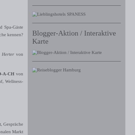
nd Spa-Gäste
Blogger-Aktion / Interaktive
nche kennen?
Karte
n Herter
von
 D-A-CH
von
uf, Wellness-
t, Gespräche
onalen Markt