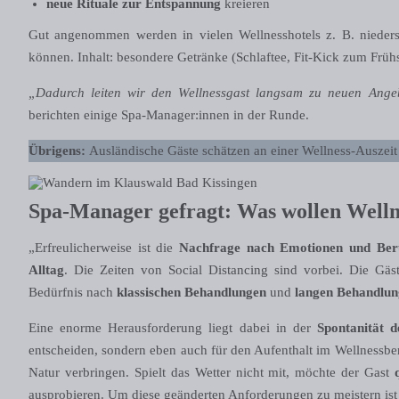
neue Rituale zur Entspannung
kreieren
Gut angenommen werden in vielen Wellnesshotels z. B. nieders
können. Inhalt: besondere Getränke (Schlaftee, Fit-Kick zum Früh
„Dadurch leiten wir den Wellnessgast langsam zu neuen Ang
berichten einige Spa-Manager:innen in der Runde.
Übrigens:
Ausländische Gäste schätzen an einer Wellness-Auszeit
Spa-Manager gefragt: Was wollen Welln
„Erfreulicherweise ist die
Nachfrage nach Emotionen und Ber
Alltag
. Die Zeiten von Social Distancing sind vorbei. Die Gä
Bedürfnis nach
klassischen Behandlungen
und
langen Behandlun
Eine enorme Herausforderung liegt dabei in der
Spontanität 
entscheiden, sondern eben auch für den Aufenthalt im Wellnessberei
Natur verbringen. Spielt das Wetter nicht mit, möchte der Gast
ausprobieren. Um diese geänderten Anforderungen zu meistern ist