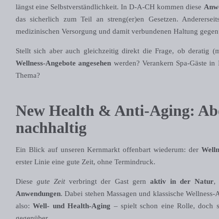
längst eine Selbstverständlichkeit. In D-A-CH kommen diese
Anwe
das sicherlich zum Teil an streng(er)en Gesetzen. Andererse
medizinischen Versorgung und damit verbundenen Haltung gegen
Stellt sich aber auch gleichzeitig direkt die Frage, ob derati
Wellness-Angebote angesehen
werden? Verankern Spa-Gäste in D
Thema?
New Health & Anti-Aging: Abe
nachhaltig
Ein Blick auf unseren Kernmarkt offenbart wiederum: der
Well
erster Linie eine gute Zeit, ohne Termindruck.
Diese
gute Zeit
verbringt der Gast gern
aktiv in der Natur
,
Anwendungen
. Dabei stehen Massagen und klassische Wellness-
also:
Well- und Health-Aging
– spielt schon eine Rolle, doch 
gegenüber.