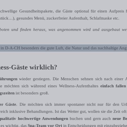
chwellige Gesundheitspakete, die Gäste optional für einen Aufpreis
stück…), gesundes Menü, zuckerfreier Aufenthalt, Schlafmaske etc.
eboten und finden heraus, was angenommen wird und ausgebaut we
 in D-A-CH besonders die gute Luft, die Natur und das nachhaltige Ang
ess-Gäste wirklich?
ührungen
wieder gestiegen. Die Menschen sehnen sich nach einer
ste möchten sich während eines Wellness-Aufenthaltes
einfach fallen
gszeiten
ist besonders groß.
der Gäste
. Die möchten sich immer spontaner nicht nur für den Ur
ch inklusive Behandlungen. Ist das Wetter gut, wollen sie die Zeit oft 
qualitativ hochwertige Anwendungen
buchen und gern auch
neue B
 es wichtig, das
Spa-Team vor Ort
in Entscheidungen mit einzubeziehe