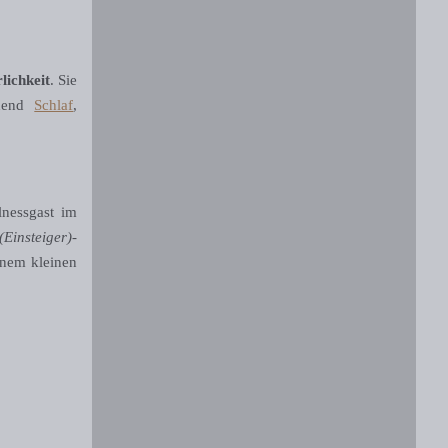
lichkeit
. Sie
chend
Schlaf
,
nessgast im
insteiger)-
inem kleinen