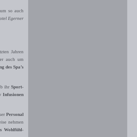
, um so auch
otel Egerner
tzten Jahren
er auch um
ung des Spa’s
ub ihr
Sport-
y Infusionen
ser
Personal
eise nehmen
es Wohlfühl-