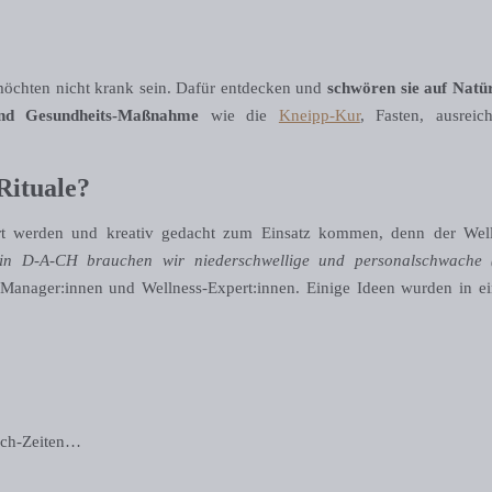
möchten nicht krank sein. Dafür entdecken und
schwören sie auf Natür
nd Gesundheits-Maßnahme
wie die
Kneipp-Kur
, Fasten, ausrei
Rituale?
ert werden und kreativ gedacht zum Einsatz kommen, denn der Well
in D-A-CH brauchen wir niederschwellige und personalschwache (E
Manager:innen und Wellness-Expert:innen. Einige Ideen wurden in e
Ich-Zeiten…