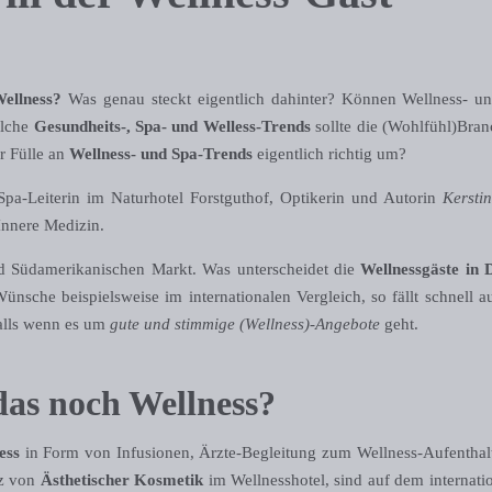
Wellness?
Was genau steckt eigentlich dahinter? Können Wellness- u
elche
Gesundheits-, Spa- und Welless-Trends
sollte die (Wohlfühl)Bra
r Fülle an
Wellness- und Spa-Trends
eigentlich richtig um?
 Spa-Leiterin im Naturhotel Forstguthof, Optikerin und Autorin
Kersti
 Innere Medizin.
nd Südamerikanischen Markt. Was unterscheidet die
Wellnessgäste in
ünsche beispielsweise im internationalen Vergleich, so fällt schnell a
falls wenn es um
gute und stimmige (Wellness)-Angebote
geht.
das noch Wellness?
ess
in Form von Infusionen, Ärzte-Begleitung zum Wellness-Aufenthal
tz von
Ästhetischer Kosmetik
im Wellnesshotel, sind auf dem internati