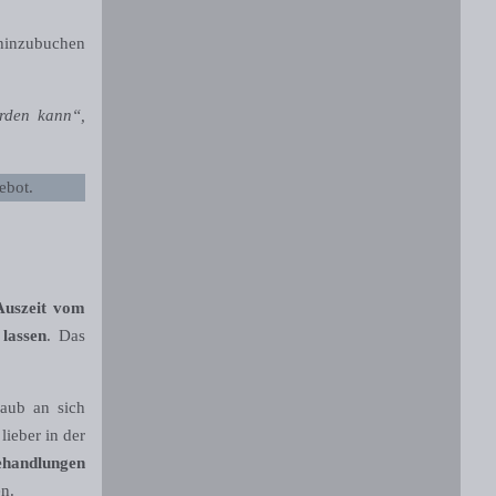
 hinzubuchen
rden kann“,
ebot.
Auszeit vom
 lassen
. Das
laub an sich
lieber in der
ehandlungen
n.