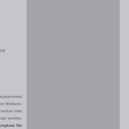
ird
ssanterweise
en Wellness-
verlust oder
astet werden.
zeptanz für