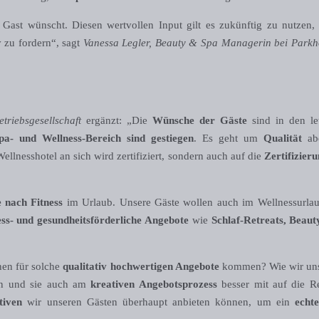
r Gast wünscht. Diesen wertvollen Input gilt es zukünftig zu nutzen
v zu fordern“, sagt
Vanessa Legler, Beauty & Spa Managerin bei Parkh
triebsgesellschaft
ergänzt: „Die
Wünsche der Gäste
sind in den le
pa- und Wellness-Bereich sind gestiegen
. Es geht um
Qualität
ab
Wellnesshotel an sich wird zertifiziert, sondern auch auf die
Zertifizier
 nach Fitness
im Urlaub. Unsere Gäste wollen auch im Wellnessurla
ess- und gesundheitsförderliche Angebote
wie
Schlaf-Retreats, Beaut
nnen für solche
qualitativ hochwertigen Angebote
kommen? Wie wir un
en und sie auch am
kreativen Angebotsprozess
besser mit auf die R
tiven
wir unseren Gästen überhaupt anbieten können, um ein
echt