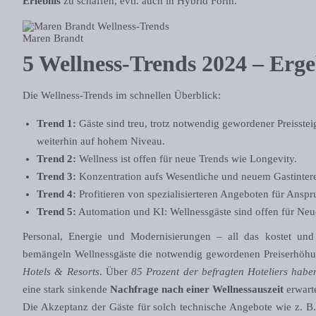
Erlebnis
zu schaffen, evtl. auch in Hybrid Form.
Maren Brandt
5 Wellness-Trends 2024 – Erge
Die Wellness-Trends im schnellen Überblick:
Trend 1:
Gäste sind treu, trotz notwendig gewordener Preissteig
weiterhin auf hohem Niveau.
Trend 2:
Wellness ist offen für neue Trends wie Longevity.
Trend 3:
Konzentration aufs Wesentliche und neuem Gastintere
Trend 4:
Profitieren von spezialisierteren Angeboten für Anspr
Trend 5:
Automation und KI: Wellnessgäste sind offen für Neu
Personal, Energie und Modernisierungen – all das kostet und
bemängeln Wellnessgäste die notwendig gewordenen Preiserhöhu
Hotels & Resorts
. Über
85 Prozent der befragten Hoteliers hab
eine stark sinkende
Nachfrage nach einer Wellnessauszeit
erwarte
Die Akzeptanz der Gäste für solch technische Angebote wie z. B.