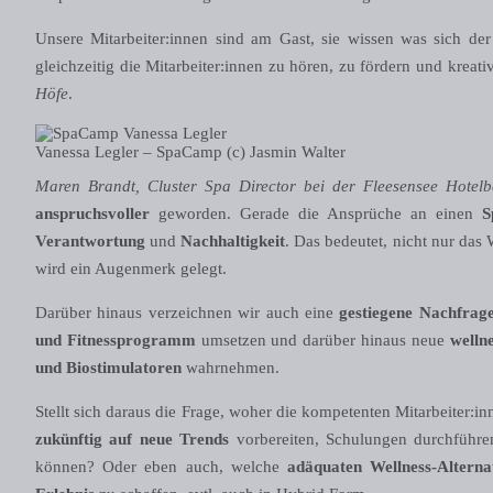
Unsere Mitarbeiter:innen sind am Gast, sie wissen was sich de
gleichzeitig die Mitarbeiter:innen zu hören, zu fördern und kreati
Höfe
.
Vanessa Legler – SpaCamp (c) Jasmin Walter
Maren Brandt, Cluster Spa Director bei der Fleesensee Hotelbe
anspruchsvoller
geworden. Gerade die Ansprüche an einen
S
Verantwortung
und
Nachhaltigkeit
. Das bedeutet, nicht nur das 
wird ein Augenmerk gelegt.
Darüber hinaus verzeichnen wir auch eine
gestiegene Nachfrage
und Fitnessprogramm
umsetzen und darüber hinaus neue
welln
und Biostimulatoren
wahrnehmen.
Stellt sich daraus die Frage, woher die kompetenten Mitarbeiter:i
zukünftig auf neue Trends
vorbereiten, Schulungen durchführ
können? Oder eben auch, welche
adäquaten Wellness-Alterna