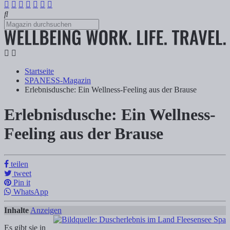
Startseite
SPANESS-Magazin
Erlebnisdusche: Ein Wellness-Feeling aus der Brause
Erlebnisdusche: Ein Wellness-
Erlebnisdusche: Ein Wellness-Feeling aus 
Feeling aus der Brause
Tanja Klindworth
teilen
tweet
Es gibt sie in fast jeder Wellnessoase, neben Saunalandschaft und Po
Pin it
WhatsApp
Inhalte
Anzeigen
Es gibt sie in