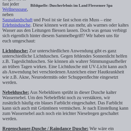
fast jeder
Bildquelle: Duscherlebnis im Land Fleesensee Spa
Wellnessoase
,
neben
Saunalandschaft
und Pool ist sie fast schon ein Muss – eine
Erlebnisdusche
. Diese können weit aus mehr, als warmes oder kaltes
Wasser aus den Leitungen fliessen lassen. Doch was genau verbirgt
sich eigentlich hinter diesem Sammelbegriff? Wir haben uns für
euch umgeschaut:
Lichtdusche:
Zur unterschiedlichen Anwendung gibt es ganz
unterschiedliche Lichtduschen. Gegen fehlendes Sonnenlicht helfen
z.B. Tageslichtduschen. Sie können als wahrer Stimmungsaufheller
an trüben Tagen wirken. Eine Lichtdusche mit UV-Licht kann auch
als Anwendung bei verschiedenen Anzeichen einer Hautkrankheit
wie z.B. Akne, Neurodermitis oder Schuppenflechte eingesetzt
werden.
Nebeldusche:
Aus Nebeldüsen sprüht in dieser Dusche kalter
Wassernebel. Um den Nebeleffekt noch zu verstäkren, wir
zusätzlich häufig ein blaues Farblicht eingeschaltet. Das Farblicht
kann sich auch mit Grüntönen vermischen. Je nach Einstellung kann
zum Wassernebel auch noch ein leichter Nieselregen geschaltet
werden.
Regenschauer-Dusche / Raindance Dusche:
Wie wäre ein