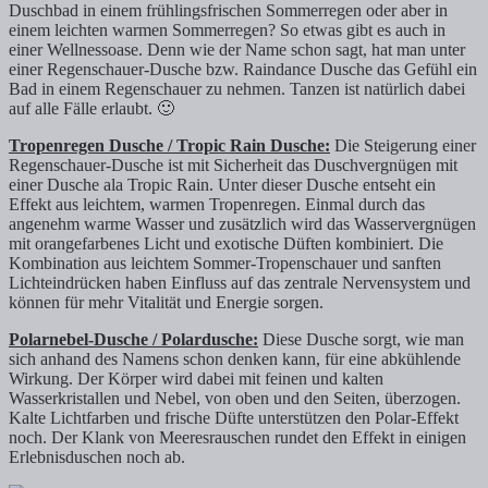
Duschbad in einem frühlingsfrischen Sommerregen oder aber in
einem leichten warmen Sommerregen? So etwas gibt es auch in
einer Wellnessoase. Denn wie der Name schon sagt, hat man unter
einer Regenschauer-Dusche bzw. Raindance Dusche das Gefühl ein
Bad in einem Regenschauer zu nehmen. Tanzen ist natürlich dabei
auf alle Fälle erlaubt. 🙂
Tropenregen Dusche / Tropic Rain Dusche:
Die Steigerung einer
Regenschauer-Dusche ist mit Sicherheit das Duschvergnügen mit
einer Dusche ala Tropic Rain. Unter dieser Dusche entseht ein
Effekt aus leichtem, warmen Tropenregen. Einmal durch das
angenehm warme Wasser und zusätzlich wird das Wasservergnügen
mit orangefarbenes Licht und exotische Düften kombiniert. Die
Kombination aus leichtem Sommer-Tropenschauer und sanften
Lichteindrücken haben Einfluss auf das zentrale Nervensystem und
können für mehr Vitalität und Energie sorgen.
Polarnebel-Dusche / Polardusche:
Diese Dusche sorgt, wie man
sich anhand des Namens schon denken kann, für eine abkühlende
Wirkung. Der Körper wird dabei mit feinen und kalten
Wasserkristallen und Nebel, von oben und den Seiten, überzogen.
Kalte Lichtfarben und frische Düfte unterstützen den Polar-Effekt
noch. Der Klank von Meeresrauschen rundet den Effekt in einigen
Erlebnisduschen noch ab.