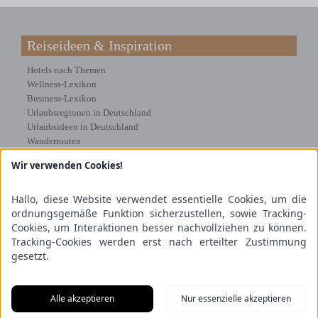
Reiseideen & Inspiration
Hotels nach Themen
Wellness-Lexikon
Business-Lexikon
Urlaubsregionen in Deutschland
Urlaubsideen in Deutschland
Wanderrouten
Wir verwenden Cookies!
Kooperation & Zusammenarbeit
Kundenbereich
Hallo, diese Website verwendet essentielle Cookies, um die
Presse
ordnungsgemäße Funktion sicherzustellen, sowie Tracking-
Über uns
Cookies, um Interaktionen besser nachvollziehen zu können.
Kooperation/Zusammenarbeit
Tracking-Cookies werden erst nach erteilter Zustimmung
Service/Partner
gesetzt.
Blogger-Datenbank
Rechtliches
Alle akzeptieren
Nur essenzielle akzeptieren