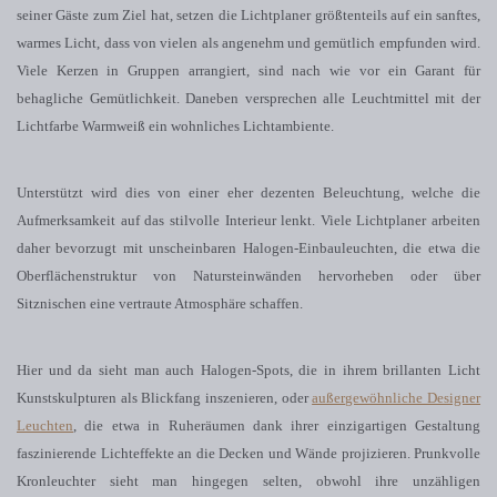
seiner Gäste zum Ziel hat, setzen die Lichtplaner größtenteils auf ein sanftes,
warmes Licht, dass von vielen als angenehm und gemütlich empfunden wird.
Viele Kerzen in Gruppen arrangiert, sind nach wie vor ein Garant für
behagliche Gemütlichkeit. Daneben versprechen alle Leuchtmittel mit der
Lichtfarbe Warmweiß ein wohnliches Lichtambiente.
Unterstützt wird dies von einer eher dezenten Beleuchtung, welche die
Aufmerksamkeit auf das stilvolle Interieur lenkt. Viele Lichtplaner arbeiten
daher bevorzugt mit unscheinbaren Halogen-Einbauleuchten, die etwa die
Oberflächenstruktur von Natursteinwänden hervorheben oder über
Sitznischen eine vertraute Atmosphäre schaffen.
Hier und da sieht man auch Halogen-Spots, die in ihrem brillanten Licht
Kunstskulpturen als Blickfang inszenieren, oder
außergewöhnliche Designer
Leuchten
, die etwa in Ruheräumen dank ihrer einzigartigen Gestaltung
faszinierende Lichteffekte an die Decken und Wände projizieren. Prunkvolle
Kronleuchter sieht man hingegen selten, obwohl ihre unzähligen