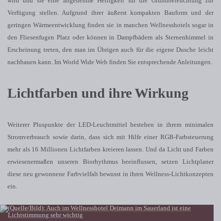
wird und sie eine angenehme Helligkeit für die Grundbeleuchtung zur
Verfügung stellen. Aufgrund ihrer äußerst kompakten Bauform und der
geringen Wärmeentwicklung finden sie in manchen Wellnesshotels sogar in
den Fliesenfugen Platz oder können in Dampfbädern als Sternenhimmel in
Erscheinung treten, den man im Übrigen auch für die eigene Dusche leicht
nachbauen kann. Im World Wide Web finden Sie entsprechende Anleitungen.
Lichtfarben und ihre Wirkung
Weiterer Pluspunkte der LED-Leuchtmittel bestehen in ihrem minimalen
Stromverbrauch sowie darin, dass sich mit Hilfe einer RGB-Farbsteuerung
mehr als 16 Millionen Lichtfarben kreieren lassen. Und da Licht und Farben
erwiesenermaßen unseren Biorhythmus beeinflussen, setzen Lichtplaner
diese neu gewonnene Farbvielfalt bewusst in ihren Wellness-Lichtkonzepten
ein.