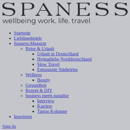
Startseite
Lieblingshotels
Spaness-Magazin
Reise & Urlaub
Urlaub in Deutschland
Heimatliebe Norddeutschland
Slow Travel
Entspannte Städtetrips
Wellness
Beauty
Gesundheit
Rezept & DIY
business meets paradise
Interview
Karriere
Tanjas Kolumne
Inserieren
Sign-In