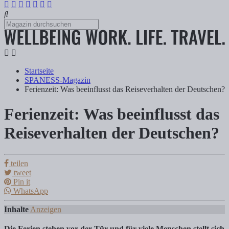
Startseite
SPANESS-Magazin
Ferienzeit: Was beeinflusst das Reiseverhalten der Deutschen?
Ferienzeit: Was beeinflusst das
Ferienzeit: Was beeinflusst das Reiseverh
Reiseverhalten der Deutschen?
Tanja Klindworth
teilen
tweet
Pin it
Die Ferien stehen vor der Tür und für viele Menschen stellt sich da
WhatsApp
Inhalte
Anzeigen
Die Ferien stehen vor der Tür und für viele Menschen stellt sich