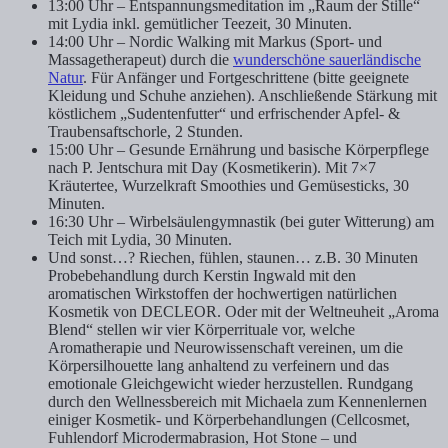
13:00 Uhr – Entspannungsmeditation im „Raum der Stille“
mit Lydia inkl. gemütlicher Teezeit, 30 Minuten.
14:00 Uhr – Nordic Walking mit Markus (Sport- und
Massagetherapeut) durch die
wunderschöne sauerländische
Natur
. Für Anfänger und Fortgeschrittene (bitte geeignete
Kleidung und Schuhe anziehen). Anschließende Stärkung mit
köstlichem „Sudentenfutter“ und erfrischender Apfel- &
Traubensaftschorle, 2 Stunden.
15:00 Uhr – Gesunde Ernährung und basische Körperpflege
nach P. Jentschura mit Day (Kosmetikerin). Mit 7×7
Kräutertee, Wurzelkraft Smoothies und Gemüsesticks, 30
Minuten.
16:30 Uhr – Wirbelsäulengymnastik (bei guter Witterung) am
Teich mit Lydia, 30 Minuten.
Und sonst…? Riechen, fühlen, staunen… z.B. 30 Minuten
Probebehandlung durch Kerstin Ingwald mit den
aromatischen Wirkstoffen der hochwertigen natürlichen
Kosmetik von DECLEOR. Oder mit der Weltneuheit „Aroma
Blend“ stellen wir vier Körperrituale vor, welche
Aromatherapie und Neurowissenschaft vereinen, um die
Körpersilhouette lang anhaltend zu verfeinern und das
emotionale Gleichgewicht wieder herzustellen. Rundgang
durch den Wellnessbereich mit Michaela zum Kennenlernen
einiger Kosmetik- und Körperbehandlungen (Cellcosmet,
Fuhlendorf Microdermabrasion, Hot Stone – und