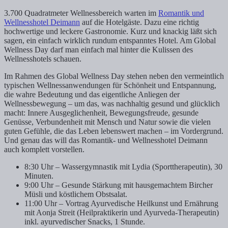
3.700 Quadratmeter Wellnessbereich warten im
Romantik und
Wellnesshotel Deimann
auf die Hotelgäste. Dazu eine richtig
hochwertige und leckere Gastronomie. Kurz und knackig läßt sich
sagen, ein einfach wirklich rundum entspanntes Hotel. Am Global
Wellness Day darf man einfach mal hinter die Kulissen des
Wellnesshotels schauen.
Im Rahmen des Global Wellness Day stehen neben den vermeintlich
typischen Wellnessanwendungen für Schönheit und Entspannung,
die wahre Bedeutung und das eigentliche Anliegen der
Wellnessbewegung – um das, was nachhaltig gesund und glücklich
macht: Innere Ausgeglichenheit, Bewegungsfreude, gesunde
Genüsse, Verbundenheit mit Mensch und Natur sowie die vielen
guten Gefühle, die das Leben lebenswert machen – im Vordergrund.
Und genau das will das Romantik- und Wellnesshotel Deimann
auch komplett vorstellen.
8:30 Uhr – Wassergymnastik mit Lydia (Sporttherapeutin), 30
Minuten.
9:00 Uhr – Gesunde Stärkung mit hausgemachtem Bircher
Müsli und köstlichem Obstsalat.
11:00 Uhr – Vortrag Ayurvedische Heilkunst und Ernährung
mit Aonja Streit (Heilpraktikerin und Ayurveda-Therapeutin)
inkl. ayurvedischer Snacks, 1 Stunde.