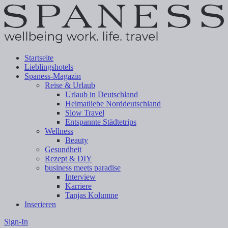
Startseite
Lieblingshotels
Spaness-Magazin
Reise & Urlaub
Urlaub in Deutschland
Heimatliebe Norddeutschland
Slow Travel
Entspannte Städtetrips
Wellness
Beauty
Gesundheit
Rezept & DIY
business meets paradise
Interview
Karriere
Tanjas Kolumne
Inserieren
Sign-In