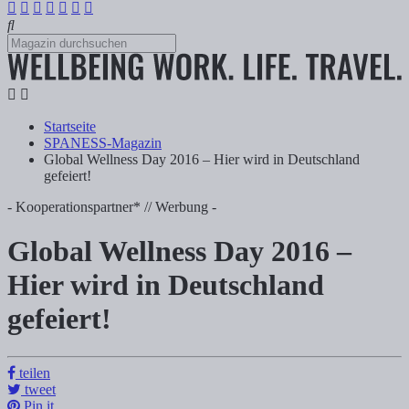
Startseite
SPANESS-Magazin
Global Wellness Day 2016 – Hier wird in Deutschland
gefeiert!
- Kooperationspartner* // Werbung -
Global Wellness Day 2016 –
Global Wellness Day 2016 – Hier wird in D
Hier wird in Deutschland
gefeiert!
Tanja Klindworth
Inhalte Anzeigen 1) Unsere Top Empfehlungen zum Global Wellness D
teilen
tweet
Pin it