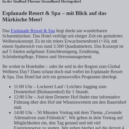
In der Sindbad-Therme Strandhotel Heringsdorf
Esplanade Resort & Spa – mit Blick auf das
Märkische Meer!
Das
Esplanade Resort & Spa
liegt direkt am wunderbaren
Scharmützelsee. Das Hotel verfolgt seit einiger Zeit ein geändertes
Wellnesskonzept. Es ist ein reines Erwachsenenhotel (+16), mit
einem Spabereich von rund 3.500 Quadratmetern. Das Konzept ist
auf 5 Säulen aufgebaut: Entschleunigung, Ernährung,
Schönheitspflege, Fitness und Stressmanagement.
Ihr wohnt in Hotelnähe – oder ihr seid in der Region zum Global
Wellness Day? Dann schaut doch mal vorbei im Esplanade Resort
& Spa. Das Hotel hat sich ein genussvolles Programm überlegt.
11:00 Uhr – Lockerer Lauf / Leichtes Jogging zum
Demeterhof (Biobauernhof) für 1 Stunde.
12:00 Uhr – Auf dem Demeter Hof findet eine informative
Führung über den Hof mit Wissenswertem um den Bauernhof
statt.
14:00 Uhr – 50 Minuten Vortrag mit dem Thema „Gesunde
Alternativen zum Frühstück“. Wir gehen in dem Vortrag auf
Möglichkeiten ein, den Tag gesund und mit viel
Energiereserve zu starten. Wir gehen hierbei auf die derzeit 4