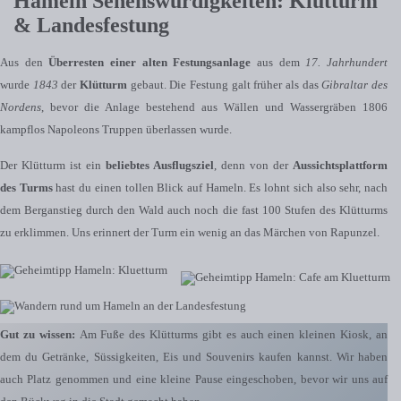
Hameln Sehenswürdigkeiten: Klütturm
& Landesfestung
Aus den
Überresten einer alten Festungsanlage
aus dem
17. Jahrhundert
wurde
1843
der
Klütturm
gebaut. Die Festung galt früher als das
Gibraltar des
Nordens
, bevor die Anlage bestehend aus Wällen und Wassergräben 1806
kampflos Napoleons Truppen überlassen wurde.
Der Klütturm ist ein
beliebtes Ausflugsziel
, denn von der
Aussichtsplattform
des Turms
hast du einen tollen Blick auf Hameln. Es lohnt sich also sehr, nach
dem Berganstieg durch den Wald auch noch die fast 100 Stufen des Klütturms
zu erklimmen. Uns erinnert der Turm ein wenig an das Märchen von Rapunzel.
Gut zu wissen:
Am Fuße des Klütturms gibt es auch einen kleinen Kiosk, an
dem du Getränke, Süssigkeiten, Eis und Souvenirs kaufen kannst. Wir haben
auch Platz genommen und eine kleine Pause eingeschoben, bevor wir uns auf