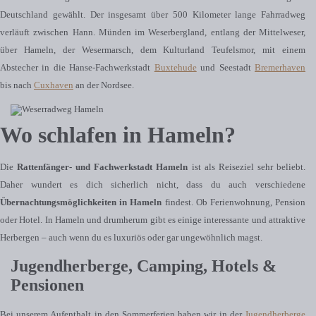
Deutschland gewählt. Der insgesamt über 500 Kilometer lange Fahrradweg
verläuft zwischen Hann. Münden im Weserbergland, entlang der Mittelweser,
über Hameln, der Wesermarsch, dem Kulturland Teufelsmor, mit einem
Abstecher in die Hanse-Fachwerkstadt
Buxtehude
und Seestadt
Bremerhaven
bis nach
Cuxhaven
an der Nordsee.
Wo schlafen in Hameln?
Die
Rattenfänger- und Fachwerkstadt Hameln
ist als Reiseziel sehr beliebt.
Daher wundert es dich sicherlich nicht, dass du auch verschiedene
Übernachtungsmöglichkeiten in Hameln
findest. Ob Ferienwohnung, Pension
oder Hotel. In Hameln und drumherum gibt es einige interessante und attraktive
Herbergen – auch wenn du es luxuriös oder gar ungewöhnlich magst.
Jugendherberge, Camping, Hotels &
Pensionen
Bei unserem Aufenthalt in den Sommerferien haben wir in der
Jugendherberge