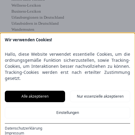
Wellness-Lexikon
Business-Lexikon
Urlaubsregionen in Deutschland
Urlaubsideen in Deutschland
Wanderrouten
Wir verwenden Cookies!
Kooperation & Zusammenarbeit
Kundenbereich
Hallo, diese Website verwendet essentielle Cookies, um die
Presse
ordnungsgemäße Funktion sicherzustellen, sowie Tracking-
Über uns
Cookies, um Interaktionen besser nachvollziehen zu können.
Kooperation/Zusammenarbeit
Tracking-Cookies werden erst nach erteilter Zustimmung
Service/Partner
gesetzt.
Blogger-Datenbank
Rechtliches
Alle akzeptieren
Nur essenzielle akzeptieren
Impressum
Einstellungen
Datenschutz
Nutzungsbestimmungen
Genuss Club
Datenschutzerklärung
Impressum