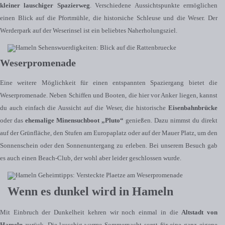
kleiner lauschiger Spazierweg
. Verschiedene Aussichtspunkte ermöglichen
einen Blick auf die Pfortmühle, die historsiche Schleuse und die Weser. Der
Werderpark auf der Weserinsel ist ein beliebtes Naherholungsziel.
Weserpromenade
Eine weitere Möglichkeit für einen entspannten Spaziergang bietet die
Weserpromenade. Neben Schiffen und Booten, die hier vor Anker liegen, kannst
du auch einfach die Aussicht auf die Weser, die historische
Eisenbahnbrücke
oder das
ehemalige Minensuchboot „Pluto“
genießen. Dazu nimmst du direkt
auf der Grünfläche, den Stufen am Europaplatz oder auf der Mauer Platz, um den
Sonnenschein oder den Sonnenuntergang zu erleben. Bei unserem Besuch gab
es auch einen Beach-Club, der wohl aber leider geschlossen wurde.
Wenn es dunkel wird in Hameln
Mit Einbruch der Dunkelheit kehren wir noch einmal in die
Altstadt von
Hameln
zurück. Die lauschig-warme Sommernacht sorgt für eine ganz eigene