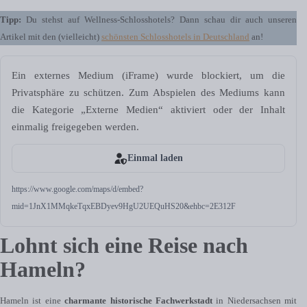
Tipp:
Du stehst auf Wellness-Schlosshotels? Dann schau dir auch unseren
Artikel mit den (vielleicht)
schönsten Schlosshotels in Deutschland
an!
Ein externes Medium (iFrame) wurde blockiert, um die
Privatsphäre zu schützen. Zum Abspielen des Mediums kann
die Kategorie „Externe Medien“ aktiviert oder der Inhalt
einmalig freigegeben werden.
Einmal laden
https://www.google.com/maps/d/embed?
mid=1JnX1MMqkeTqxEBDyev9HgU2UEQuHS20&ehbc=2E312F
Lohnt sich eine Reise nach
Hameln?
Hameln ist eine
charmante historische Fachwerkstadt
in Niedersachsen mit