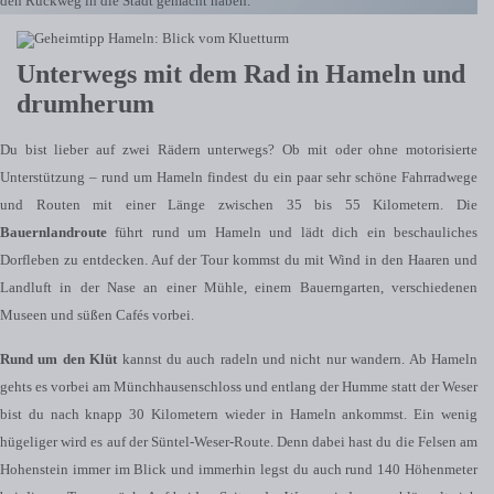
den Rückweg in die Stadt gemacht haben.
Unterwegs mit dem Rad in Hameln und
drumherum
Du bist lieber auf zwei Rädern unterwegs? Ob mit oder ohne motorisierte
Unterstützung – rund um Hameln findest du ein paar sehr schöne Fahrradwege
und Routen mit einer Länge zwischen 35 bis 55 Kilometern. Die
Bauernlandroute
führt rund um Hameln und lädt dich ein beschauliches
Dorfleben zu entdecken. Auf der Tour kommst du mit Wind in den Haaren und
Landluft in der Nase an einer Mühle, einem Bauerngarten, verschiedenen
Museen und süßen Cafés vorbei.
Rund um den Klüt
kannst du auch radeln und nicht nur wandern. Ab Hameln
gehts es vorbei am Münchhausenschloss und entlang der Humme statt der Weser
bist du nach knapp 30 Kilometern wieder in Hameln ankommst. Ein wenig
hügeliger wird es auf der Süntel-Weser-Route. Denn dabei hast du die Felsen am
Hohenstein immer im Blick und immerhin legst du auch rund 140 Höhenmeter