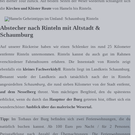
bei dierser Tour zurück. Auf beiden Seiten der Weser wiederum schlängelt sich
die
Kirchen und Klöster Route
von Hameln bis Rinteln.
Abstecher nach Rinteln mit Altstadt &
Schaumburg
Auf unserer Rückreise haben wir einen Schlenker ins rund 25 Kilometer
entfernte Rinteln unternommen. Rinteln kannst du auch gut im Rahmen
verschiedener Fahrradtouren erfahren. Die Innenstadt von Rinteln zeigt
ebenfalls ein
kleines Fachwerkidyll
. Rinteln liegt im Landkreis Schaumburg.
Benannt wurde der Landkreis auch tatsächlich nach der in Rinteln
angesiedelten
Schaumburg
, die rund sieben Kilometer von der Stadt entfernt,
auf dem Nesselberg
thront. Vom mächtigen Bergfried, den du spätestens
erblickst, wenn du durch das
Haupttor der Burg
getreten bist, öffnet sich ein
wunderschöner
Ausblick über das malerische Wesertal.
Tipp:
Im Torhaus der Burg befinden sich zwei Ferienwohnungen, die du
natürlich buchen kannst. Ab 100 Euro pro Nacht / für 2 Personen.
Preisstaffelung nach Anzahl der Übernachtungen. Die Ferienwohnungen