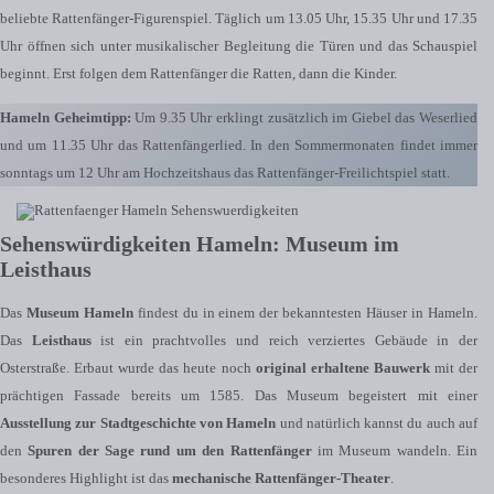
beliebte Rattenfänger-Figurenspiel. Täglich um 13.05 Uhr, 15.35 Uhr und 17.35
Uhr öffnen sich unter musikalischer Begleitung die Türen und das Schauspiel
beginnt. Erst folgen dem Rattenfänger die Ratten, dann die Kinder.
Hameln Geheimtipp:
Um 9.35 Uhr erklingt zusätzlich im Giebel das Weserlied
und um 11.35 Uhr das Rattenfängerlied. In den Sommermonaten findet immer
sonntags um 12 Uhr am Hochzeitshaus das Rattenfänger-Freilichtspiel statt.
Sehenswürdigkeiten Hameln: Museum im
Leisthaus
Das
Museum Hameln
findest du in einem der bekanntesten Häuser in Hameln.
Das
Leisthaus
ist ein prachtvolles und reich verziertes Gebäude in der
Osterstraße. Erbaut wurde das heute noch
original erhaltene Bauwerk
mit der
prächtigen Fassade bereits um 1585. Das Museum begeistert mit einer
Ausstellung zur Stadtgeschichte von Hameln
und natürlich kannst du auch auf
den
Spuren der Sage rund um den Rattenfänger
im Museum wandeln. Ein
besonderes Highlight ist das
mechanische Rattenfänger-Theater
.