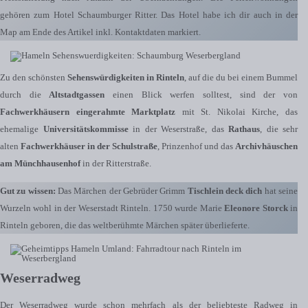
gehören zum Hotel Schaumburger Ritter. Das Hotel habe ich dir auch in der
Map am Ende des Artikel inkl. Kontaktdaten markiert.
Zu den schönsten
Sehenswürdigkeiten in Rinteln
, auf die du bei einem Bummel
durch die
Altstadtgassen
einen Blick werfen solltest, sind der von
Fachwerkhäusern eingerahmte Marktplatz
mit St. Nikolai Kirche, das
ehemalige
Universitätskommisse
in der Weserstraße, das
Rathaus
, die sehr
alten
Fachwerkhäuser in der Schulstraße
, Prinzenhof und das
Archivhäuschen
am Münchhausenhof
in der Ritterstraße.
Gut zu wissen:
Das Märchen der Gebrüder Grimm
Tischlein deck dich
hat seine
Wurzeln wohl in der Weserstadt Rinteln. 1750 wurde Marie
Eleonore Storck
in
Rinteln geboren, die das weltberühmte Märchen später überlieferte.
Weserradweg
Der Weserradweg wurde schon mehrfach als der beliebteste Radweg in