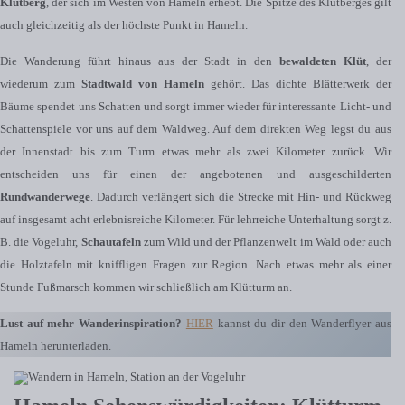
Klütberg
, der sich im Westen von Hameln erhebt. Die Spitze des Klütberges gilt
auch gleichzeitig als der höchste Punkt in Hameln.
Die Wanderung führt hinaus aus der Stadt in den
bewaldeten Klüt
, der
wiederum zum
Stadtwald von Hameln
gehört. Das dichte Blätterwerk der
Bäume spendet uns Schatten und sorgt immer wieder für interessante Licht- und
Schattenspiele vor uns auf dem Waldweg. Auf dem direkten Weg legst du aus
der Innenstadt bis zum Turm etwas mehr als zwei Kilometer zurück. Wir
entscheiden uns für einen der angebotenen und ausgeschilderten
Rundwanderwege
. Dadurch verlängert sich die Strecke mit Hin- und Rückweg
auf insgesamt acht erlebnisreiche Kilometer. Für lehrreiche Unterhaltung sorgt z.
B. die Vogeluhr,
Schautafeln
zum Wild und der Pflanzenwelt im Wald oder auch
die Holztafeln mit kniffligen Fragen zur Region. Nach etwas mehr als einer
Stunde Fußmarsch kommen wir schließlich am Klütturm an.
Lust auf mehr Wanderinspiration?
HIER
kannst du dir den Wanderflyer aus
Hameln herunterladen.