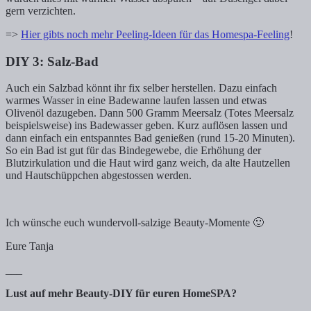
gern verzichten.
=>
Hier gibts noch mehr Peeling-Ideen für das Homespa-Feeling
!
DIY 3: Salz-Bad
Auch ein Salzbad könnt ihr fix selber herstellen. Dazu einfach
warmes Wasser in eine Badewanne laufen lassen und etwas
Olivenöl dazugeben. Dann 500 Gramm Meersalz (Totes Meersalz
beispielsweise) ins Badewasser geben. Kurz auflösen lassen und
dann einfach ein entspanntes Bad genießen (rund 15-20 Minuten).
So ein Bad ist gut für das Bindegewebe, die Erhöhung der
Blutzirkulation und die Haut wird ganz weich, da alte Hautzellen
und Hautschüppchen abgestossen werden.
Ich wünsche euch wundervoll-salzige Beauty-Momente 🙂
Eure Tanja
___
Lust auf mehr Beauty-DIY für euren HomeSPA?