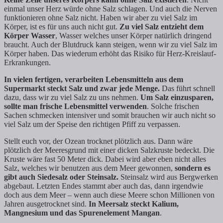
einmal unser Herz würde ohne Salz schlagen. Und auch die Nerven
funktionieren ohne Salz nicht. Haben wir aber zu viel Salz im
Körper, ist es für uns auch nicht gut.
Zu viel Salz entzieht dem
Körper Wasser
, Wasser welches unser Körper natürlich dringend
braucht. Auch der Blutdruck kann steigen, wenn wir zu viel Salz im
Körper haben. Das wiederum erhöht das Risiko für Herz-Kreislauf-
Erkrankungen.
In vielen fertigen, verarbeiten Lebensmitteln aus dem
Supermarkt steckt Salz und zwar jede Menge.
Das führt schnell
dazu, dass wir zu viel Salz zu uns nehmen.
Um Salz einzusparen,
sollte man frische Lebensmittel verwenden
. Solche frischen
Sachen schmecken intensiver und somit brauchen wir auch nicht so
viel Salz um der Speise den richtigen Pfiff zu verpassen.
Stellt euch vor, der Ozean trocknet plötzlich aus. Dann wäre
plötzlich der Meeresgrund mit einer dicken Salzkruste bedeckt. Die
Kruste wäre fast 50 Meter dick. Dabei wird aber eben nicht alles
Salz, welches wir benutzen aus dem Meer gewonnen,
sondern es
gibt auch Siedesalz oder Steinsalz.
Steinsalz wird aus Bergwerken
abgebaut. Letzten Endes stammt aber auch das, dann irgendwie
doch aus dem Meer – wenn auch diese Meere schon Millionen von
Jahren ausgetrocknet sind.
In Meersalz steckt Kalium,
Mangnesium und das Spurenelement Mangan
.