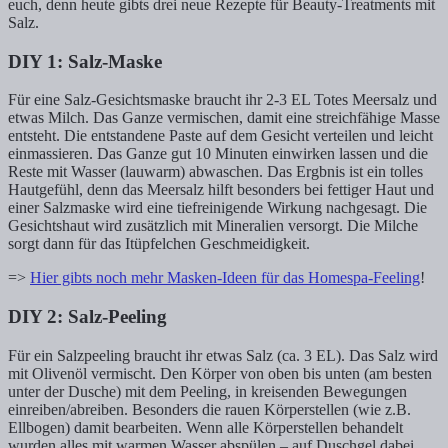
euch, denn heute gibts drei neue Rezepte für Beauty-Treatments mit
Salz.
DIY 1: Salz-Maske
Für eine Salz-Gesichtsmaske braucht ihr 2-3 EL Totes Meersalz und
etwas Milch. Das Ganze vermischen, damit eine streichfähige Masse
entsteht. Die entstandene Paste auf dem Gesicht verteilen und leicht
einmassieren. Das Ganze gut 10 Minuten einwirken lassen und die
Reste mit Wasser (lauwarm) abwaschen. Das Ergbnis ist ein tolles
Hautgefühl, denn das Meersalz hilft besonders bei fettiger Haut und
einer Salzmaske wird eine tiefreinigende Wirkung nachgesagt. Die
Gesichtshaut wird zusätzlich mit Mineralien versorgt. Die Milche
sorgt dann für das Itüpfelchen Geschmeidigkeit.
=>
Hier gibts noch mehr Masken-Ideen für das Homespa-Feeling
!
DIY 2: Salz-Peeling
Für ein Salzpeeling braucht ihr etwas Salz (ca. 3 EL). Das Salz wird
mit Olivenöl vermischt. Den Körper von oben bis unten (am besten
unter der Dusche) mit dem Peeling, in kreisenden Bewegungen
einreiben/abreiben. Besonders die rauen Körperstellen (wie z.B.
Ellbogen) damit bearbeiten. Wenn alle Körperstellen behandelt
wurden alles mit warmen Wasser abspülen – auf Duschgel dabei