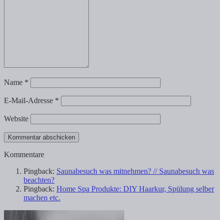
Name
*
E-Mail-Adresse
*
Website
Kommentare
Pingback:
Saunabesuch was mitnehmen? // Saunabesuch was
beachten?
Pingback:
Home Spa Produkte: DIY Haarkur, Spülung selber
machen etc.