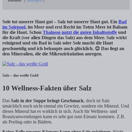
Anzeigen
Sole tut unserer Haut gut – Salz tut unserer Haut gut. Ein
Bad
im Solepool
, im Meer und erst Recht im Toten Meer ist Balsam
für die Haut. Schon
Thalasso nutzt die guten Inhaltsstoffe
und
die Kraft (vor allen Dingen das Salz) aus dem Meer. Salz wirkt
reinigend und ein Bad in Salz oder Sole macht die Haut
geschmeidig und ich behaupte auch glücklich. 😉 Das liegt an
den Mineralien, die die Mikrozirkulation anregen.
Salz – das weiße Gold
10 Wellness-Fakten über Salz
Das
Salz in der Suppe bringt Geschmack
, doch ist Salz
tatsächlich noch nicht einmal ein Gewürz, sondern ein Mineral. Und
dieses Mineral hat es wirklich in sich. Auch für Wellness- und
Beautyanwendungen kann es sehr gut zum Einsatz kommen. Z.B.
als Peeling oder in Bädern.
Keine Zelle unseres Körpers kann ohne Salz existieren
. Nicht