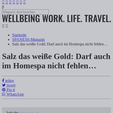
Startseite
SPANESS-Magazin
Salz das weiße Gold: Darf auch im Homespa nicht fehlen…
Salz das weiße Gold: Darf auch
Salz das weiße Gold: Darf auch im Homes
im Homespa nicht fehlen…
Tanja Klindworth
teilen
tweet
Inhalte Anzeigen 1) 10 Wellness-Fakten über Salz 1.1) Wellness-DIY: 
Pin it
WhatsApp
Inhalte