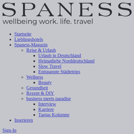
Startseite
Lieblingshotels
Spaness-Magazin
Reise & Urlaub
Urlaub in Deutschland
Heimatliebe Norddeutschland
Slow Travel
Entspannte Städtetrips
Wellness
Beauty
Gesundheit
Rezept & DIY
business meets paradise
Interview
Karriere
Tanjas Kolumne
Inserieren
Sign-In