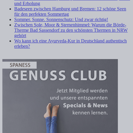
und Erholung
Badeseen zwischen Hamburg und Bremen: 12 schöne Seen
für den perfekten Sommertag
Sommer. Sonne. Sonnenschutz: Und zwar richtig!
Zwischen Sole, Moor & Sternenhimmel: Warum die Börde-
Therme Bad Sassendorf zu den schönsten Thermen in NRW
gehört
Wo kann ich eine Ayurveda-Kur in Deutschland authentisch
erleben?