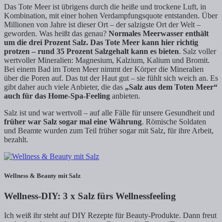
Das Tote Meer ist übrigens durch die heiße und trockene Luft, in
Kombination, mit einer hohen Verdampfungsquote entstanden. Über
Millionen von Jahre ist dieser Ort – der salzigste Ort der Welt –
geworden. Was heißt das genau?
Normales Meerwasser enthält
um die drei Prozent Salz.
Das Tote Meer kann hier richtig
protzen – rund 35 Prozent Salzgehalt kann es bieten
. Salz voller
wertvoller Mineralien: Magnesium, Kalzium, Kalium und Bromit.
Bei einem Bad im Toten Meer nimmt der Körper die Mineralien
über die Poren auf. Das tut der Haut gut – sie fühlt sich weich an. Es
gibt daher auch viele Anbieter, die das
„Salz aus dem Toten Meer“
auch für das Home-Spa-Feeling
anbieten.
Salz ist und war wertvoll – auf alle Fälle für unsere Gesundheit und
früher war Salz sogar mal eine Währung
. Römische Soldaten
und Beamte wurden zum Teil früher sogar mit Salz, für ihre Arbeit,
bezahlt.
Wellness & Beauty mit Salz
Wellness-DIY: 3 x Salz fürs Wellnessfeeling
Ich weiß ihr steht auf DIY Rezepte für Beauty-Produkte. Dann freut