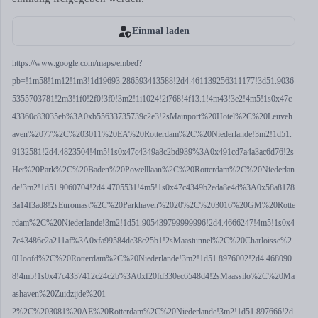
Einmal laden
https://www.google.com/maps/embed?
pb=!1m58!1m12!1m3!1d19693.286593413588!2d4.461139256311177!3d51.9036
5355703781!2m3!1f0!2f0!3f0!3m2!1i1024!2i768!4f13.1!4m43!3e2!4m5!1s0x47c
43360c83035eb%3A0xb55633735739c2e3!2sMainport%20Hotel%2C%20Leuveh
aven%2077%2C%203011%20EA%20Rotterdam%2C%20Niederlande!3m2!1d51.
9132581!2d4.4823504!4m5!1s0x47c4349a8c2bd939%3A0x491cd7a4a3ac6d76!2s
Het%20Park%2C%20Baden%20Powelllaan%2C%20Rotterdam%2C%20Niederlan
de!3m2!1d51.9060704!2d4.4705531!4m5!1s0x47c4349b2eda8e4d%3A0x58a8178
3a14f3ad8!2sEuromast%2C%20Parkhaven%2020%2C%203016%20GM%20Rotte
rdam%2C%20Niederlande!3m2!1d51.905439799999996!2d4.4666247!4m5!1s0x4
7c43486c2a211af%3A0xfa99584de38c25b1!2sMaastunnel%2C%20Charloisse%2
0Hoofd%2C%20Rotterdam%2C%20Niederlande!3m2!1d51.8976002!2d4.468090
8!4m5!1s0x47c4337412c24c2b%3A0xf20fd330ec6548d4!2sMaassilo%2C%20Ma
ashaven%20Zuidzijde%201-
2%2C%203081%20AE%20Rotterdam%2C%20Niederlande!3m2!1d51.897666!2d