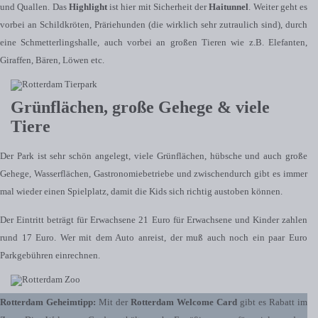
und Quallen. Das
Highlight
ist hier mit Sicherheit der
Haitunnel
. Weiter geht es
vorbei an Schildkröten, Präriehunden (die wirklich sehr zutraulich sind), durch
eine Schmetterlingshalle, auch vorbei an großen Tieren wie z.B. Elefanten,
Giraffen, Bären, Löwen etc.
Grünflächen, große Gehege & viele
Tiere
Der Park ist sehr schön angelegt, viele Grünflächen, hübsche und auch große
Gehege, Wasserflächen, Gastronomiebetriebe und zwischendurch gibt es immer
mal wieder einen Spielplatz, damit die Kids sich richtig austoben können.
Der Eintritt beträgt für Erwachsene 21 Euro für Erwachsene und Kinder zahlen
rund 17 Euro. Wer mit dem Auto anreist, der muß auch noch ein paar Euro
Parkgebühren einrechnen.
Rotterdam Geheimtipp:
Mit der
Rotterdam Welcome Card
gibt es Rabatt im