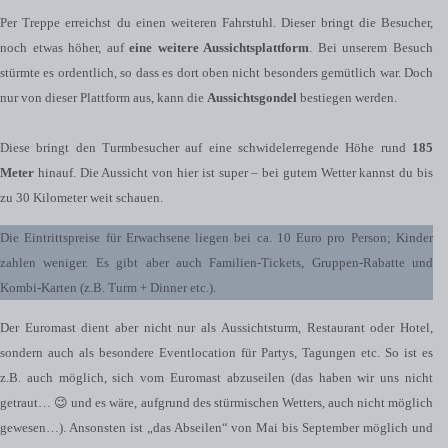
Per Treppe erreichst du einen weiteren Fahrstuhl. Dieser bringt die Besucher,
noch etwas höher, auf
eine weitere Aussichtsplattform
. Bei unserem Besuch
stürmte es ordentlich, so dass es dort oben nicht besonders gemütlich war. Doch
nur von dieser Plattform aus, kann die
Aussichtsgondel
bestiegen werden.
Diese bringt den Turmbesucher auf eine schwidelerregende Höhe rund
185
Meter
hinauf. Die Aussicht von hier ist super – bei gutem Wetter kannst du bis
zu 30 Kilometer weit schauen.
Die Eintrittspreise für Erwachsene liegen bei ca. 10 Euro pro Person; Kinder
zahlen weniger. Es gibt aber auch Familien-Tickets, Gruppen-Rabatte und
Kombi-Karten (z.B. Turm + Dinner etc.).
Der Euromast dient aber nicht nur als Aussichtsturm, Restaurant oder Hotel,
sondern auch als besondere Eventlocation für Partys, Tagungen etc. So ist es
z.B. auch möglich, sich vom Euromast abzuseilen (das haben wir uns nicht
getraut… 😉 und es wäre, aufgrund des stürmischen Wetters, auch nicht möglich
gewesen…). Ansonsten ist „das Abseilen“ von Mai bis September möglich und