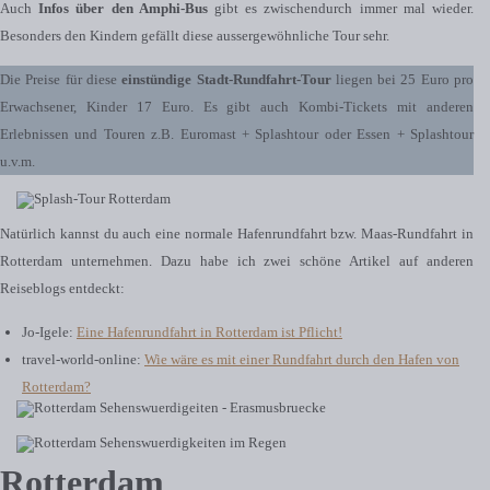
Auch
Infos über den Amphi-Bus
gibt es zwischendurch immer mal wieder.
Besonders den Kindern gefällt diese aussergewöhnliche Tour sehr.
Die Preise für diese
einstündige Stadt-Rundfahrt-Tour
liegen bei 25 Euro pro
Erwachsener, Kinder 17 Euro. Es gibt auch Kombi-Tickets mit anderen
Erlebnissen und Touren z.B. Euromast + Splashtour oder Essen + Splashtour
u.v.m.
Natürlich kannst du auch eine normale Hafenrundfahrt bzw. Maas-Rundfahrt in
Rotterdam unternehmen. Dazu habe ich zwei schöne Artikel auf anderen
Reiseblogs entdeckt:
Jo-Igele:
Eine Hafenrundfahrt in Rotterdam ist Pflicht!
travel-world-online:
Wie wäre es mit einer Rundfahrt durch den Hafen von
Rotterdam?
Rotterdam