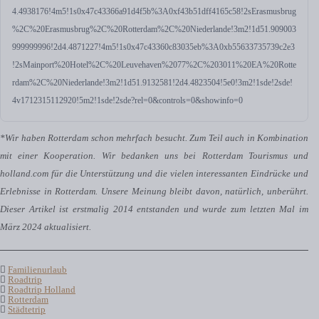
4.4938176!4m5!1s0x47c43366a91d4f5b%3A0xf43b51dff4165c58!2sErasmusbrug
%2C%20Erasmusbrug%2C%20Rotterdam%2C%20Niederlande!3m2!1d51.909003
999999996!2d4.4871227!4m5!1s0x47c43360c83035eb%3A0xb55633735739c2e3
!2sMainport%20Hotel%2C%20Leuvehaven%2077%2C%203011%20EA%20Rotte
rdam%2C%20Niederlande!3m2!1d51.9132581!2d4.4823504!5e0!3m2!1sde!2sde!
4v1712315112920!5m2!1sde!2sde?rel=0&controls=0&showinfo=0
*Wir haben Rotterdam schon mehrfach besucht. Zum Teil auch in Kombination
mit einer Kooperation. Wir bedanken uns bei Rotterdam Tourismus und
holland.com für die Unterstützung und die vielen interessanten Eindrücke und
Erlebnisse in Rotterdam. Unsere Meinung bleibt davon, natürlich, unberührt.
Dieser Artikel ist erstmalig 2014 entstanden und wurde zum letzten Mal im
März 2024 aktualisiert.
Familienurlaub
Roadtrip
Roadtrip Holland
Rotterdam
Städtetrip