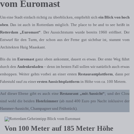
vom Euromast
Um eine Stadt einfach richtig zu überblicken, empfiehlt sich
ein Blick von hoch
oben
. Das ist auch in Rotterdam möglich. The place to be and to see heißt in
Rotterdam „Euromast“
. Der Aussichtsturm wurde bereits 1960 eröffnet. Der
Entwurf für den Turm, der schon aus der Ferne gut sichtbar ist, stammt vom
Architekten Huig Maaskant.
Bis du im
Euromast
ganz oben ankommt, dauert es etwas. Der erste Weg führt
durch den
Andenkenladen
– denn im besten Fall sollen wir natürlich auch etwas
ershoppen. Weiter gehts vorbei an einer ersten
Restaurantplattform
, dann per
Fahrstuhl rauf zu einer
ersten Aussichtsplattform
in Höhe von ca. 100 Metern.
Auf dieser Ebene gibt es auch eine
Restaurant „mit Aussicht“
; und der Clou
sind wohl die beiden
Hotelzimmer
(ab rund 400 Euro pro Nacht inklusive der
Hammer-Aussicht, Champagner und Frühstück).
Von 100 Meter auf 185 Meter Höhe