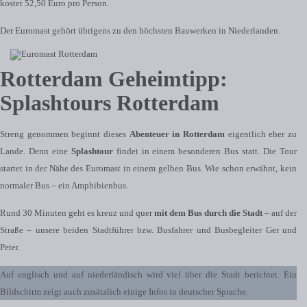
kostet 52,50 Euro pro Person.
Der Euromast gehört übrigens zu den höchsten Bauwerken in Niederlanden.
Rotterdam Geheimtipp:
Splashtours Rotterdam
Streng genommen beginnt dieses
Abenteuer in Rotterdam
eigentlich eher zu
Lande. Denn eine
Splashtour
findet in einem besonderen Bus statt. Die Tour
startet in der Nähe des Euromast in einem gelben Bus. Wie schon erwähnt, kein
normaler Bus – ein Amphibienbus.
Rund 30 Minuten geht es kreuz und quer
mit dem Bus durch die Stadt
– auf der
Straße – unsere beiden Stadtführer bzw. Busfahrer und Busbegleiter Ger und
Peter.
Auf englisch und auf niederländisch wird viel über die Stadt berichtet. Ein
Bildschirm zeigt auch zusätzlich einige Infos in deutscher Sprache.