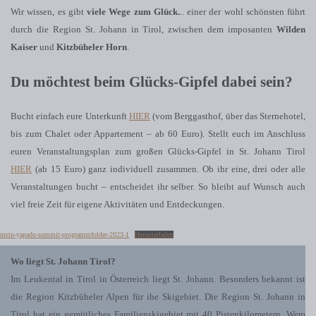
Wir wissen, es gibt
viele Wege zum Glück.
.. einer der wohl schönsten führt
durch die Region St. Johann in Tirol, zwischen dem imposanten
Wilden
Kaiser
und
Kitzbüheler Horn
.
Du möchtest beim Glücks-Gipfel dabei sein?
Bucht einfach eure Unterkunft
HIER
(vom Berggasthof, über das Sternehotel,
bis zum Chalet oder Appartement – ab 60 Euro). Stellt euch im Anschluss
euren Veranstaltungsplan zum großen Glücks-Gipfel in St. Johann Tirol
HIER
(ab 15 Euro) ganz individuell zusammen. Ob ihr eine, drei oder alle
Veranstaltungen bucht – entscheidet ihr selber. So bleibt auf Wunsch auch
viel freie Zeit für eigene Aktivitäten und Entdeckungen.
mein-yapadu-summit-programmfolder-2023-1
Herunterladen
Wo liegt St. Johann Tirol?
Im Leukental in Tirol in Österreich liegt St. Johann. Besonders bekannt ist
die Region Kitzbüheler Alpen für ihe Skigebiet. Die Region St. Johann in
Tirol hat ein gemütliches Familienskigebiet mit 40 Pistenkilometern. Wem