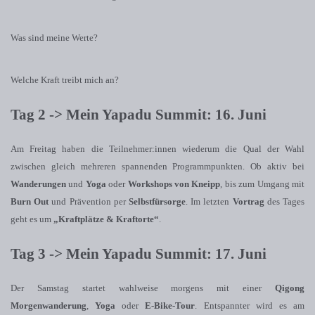
Was sind meine Werte?
Welche Kraft treibt mich an?
Tag 2 -> Mein Yapadu Summit: 16. Juni
Am Freitag haben die Teilnehmer:innen wiederum die Qual der Wahl
zwischen gleich mehreren spannenden Programmpunkten. Ob aktiv bei
Wanderungen
und
Yoga
oder
Workshops von Kneipp
, bis zum Umgang mit
Burn Out
und Prävention per
Selbstfürsorge
. Im letzten
Vortrag
des Tages
geht es um
„Kraftplätze & Kraftorte“
.
Tag 3 -> Mein Yapadu Summit: 17. Juni
Der Samstag startet wahlweise morgens mit einer
Qigong
Morgenwanderung
,
Yoga
oder
E-Bike-Tour
. Entspannter wird es am