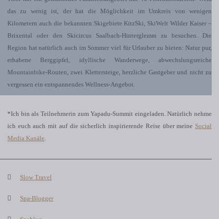
das zu wenig ist, der hat die Möglichkeit im Umkreis von wenigen
Kilometern auch die bekannten Skigebiete KitzSki, SkiWelt Wilder Kaiser –
Brixental oder den Skicircus Saalbach-Hinterglemm zu besuchen. Die
Region hat natürlich auch im Sommer viel für Urlauber zu bieten: Natur pur,
erhabene Berggipfel, idyllische Wanderwege, abwechslungsreiche
Mountainbike-Routen, zwei Klettersteige, herzliche Gastgeber und nicht zu
vergessen ein entspannendes Wellness-Angebot.
*Ich bin als Teilnehmerin zum Yapadu-Summit eingeladen. Natürlich nehme
ich euch auch mit auf die sicherlich inspirierende Reise über meine
Social
Media Kanäle
.
Slow Travel
Spa-Blogger