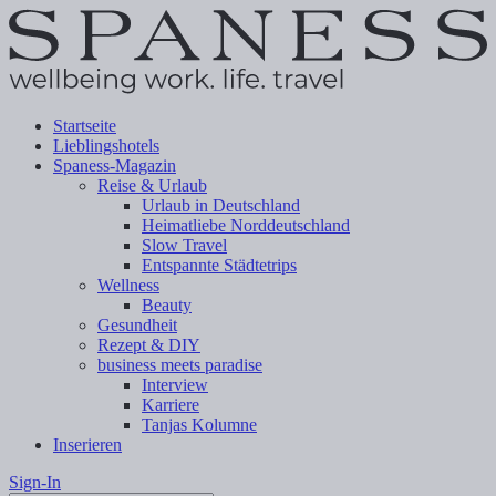
Startseite
Lieblingshotels
Spaness-Magazin
Reise & Urlaub
Urlaub in Deutschland
Heimatliebe Norddeutschland
Slow Travel
Entspannte Städtetrips
Wellness
Beauty
Gesundheit
Rezept & DIY
business meets paradise
Interview
Karriere
Tanjas Kolumne
Inserieren
Sign-In