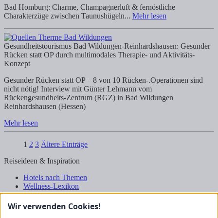
Bad Homburg: Charme, Champagnerluft & fernöstliche
Charakterzüge zwischen Taunushügeln...
Mehr lesen
Gesundheitstourismus
Bad Wildungen-Reinhardshausen: Gesunder
Rücken statt OP durch multimodales Therapie- und Aktivitäts-
Konzept
Gesunder Rücken statt OP – 8 von 10 Rücken-.Operationen sind
nicht nötig! Interview mit Günter Lehmann vom
Rückengesundheits-Zentrum (RGZ) in Bad Wildungen
Reinhardshausen (Hessen)
Mehr lesen
1
2
3
Ältere Einträge
Reiseideen & Inspiration
Hotels nach Themen
Wellness-Lexikon
Business-Lexikon
Urlaubsregionen in Deutschland
Wir verwenden Cookies!
Urlaubsideen in Deutschland