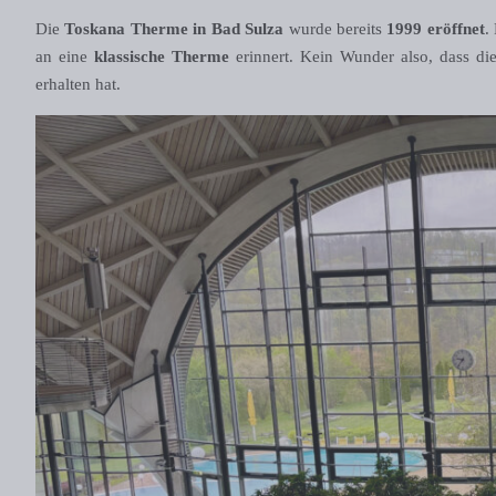
Die
Toskana Therme in Bad Sulza
wurde bereits
1999 eröffnet
.
an eine
klassische Therme
erinnert. Kein Wunder also, dass d
erhalten hat.