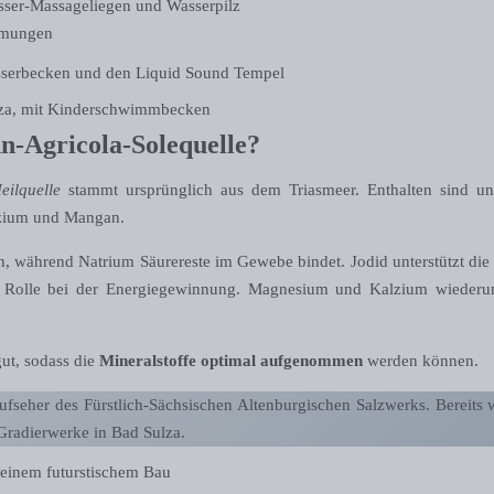
sser-Massageliegen und Wasserpilz
mmungen
n-Agricola-Solequelle?
eilquelle
stammt ursprünglich aus dem Triasmeer. Enthalten sind u
lzium und Mangan.
en, während Natrium Säurereste im Gewebe bindet. Jodid unterstützt die
e Rolle bei der Energiegewinnung. Magnesium und Kalzium wiederum
ut, sodass die
Mineralstoffe optimal aufgenommen
werden können.
fseher des Fürstlich-Sächsischen Altenburgischen Salzwerks. Bereits 
r Gradierwerke in Bad Sulza.