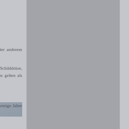
nter anderem
 Schilddrüse,
 gelten als
wenige Jahre