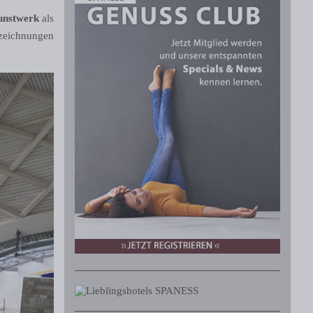
nstwerk
als
szeichnungen