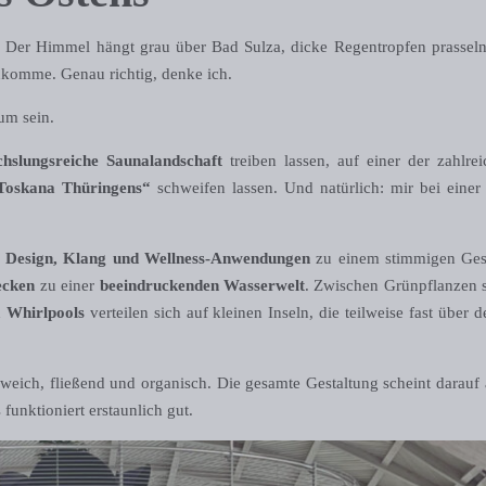
e. Der Himmel hängt grau über Bad Sulza, dicke Regentropfen prassel
komme. Genau richtig, denke ich.
um sein.
hslungsreiche Saunalandschaft
treiben lassen, auf einer der zahlre
„Toskana Thüringens“
schweifen lassen. Und natürlich: mir bei ein
 Design, Klang und Wellness-Anwendungen
zu einem stimmigen Gesa
ecken
zu einer
beeindruckenden Wasserwelt
. Zwischen Grünpflanzen s
d
Whirlpools
verteilen sich auf kleinen Inseln, die teilweise fast übe
weich, fließend und organisch. Die gesamte Gestaltung scheint darauf 
unktioniert erstaunlich gut.