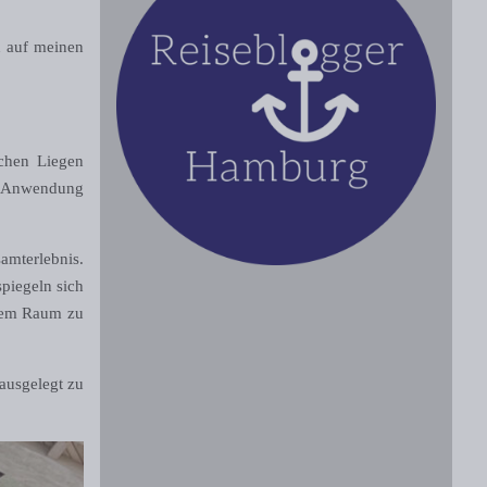
n auf meinen
ichen Liegen
er Anwendung
mterlebnis.
piegeln sich
r dem Raum zu
ausgelegt zu