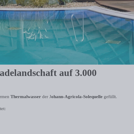
delandschaft auf 3.000
rmen
Thermalwasser
der J
ohann-Agricola-Solequelle
gefüllt.
et: