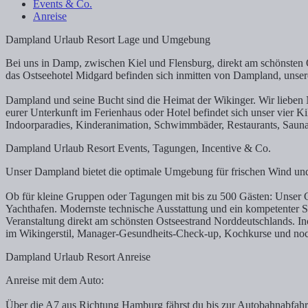
Events & Co.
Anreise
Dampland Urlaub Resort Lage und Umgebung
Bei uns in Damp, zwischen Kiel und Flensburg, direkt am schönsten O
das Ostseehotel Midgard befinden sich inmitten von Dampland, unse
Dampland und seine Bucht sind die Heimat der Wikinger. Wir lieben 
eurer Unterkunft im Ferienhaus oder Hotel befindet sich unser vier K
Indoorparadies, Kinderanimation, Schwimmbäder, Restaurants, Saunal
Dampland Urlaub Resort Events, Tagungen, Incentive & Co.
Unser Dampland bietet die optimale Umgebung für frischen Wind und
Ob für kleine Gruppen oder Tagungen mit bis zu 500 Gästen: Unser C
Yachthafen. Modernste technische Ausstattung und ein kompetenter Serv
Veranstaltung direkt am schönsten Ostseestrand Norddeutschlands. I
im Wikingerstil, Manager-Gesundheits-Check-up, Kochkurse und noch 
Dampland Urlaub Resort Anreise
Anreise mit dem Auto:
Über die A7 aus Richtung Hamburg fährst du bis zur Autobahnabfahr