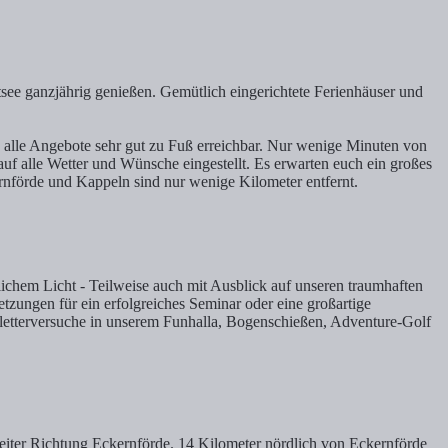
see ganzjährig genießen. Gemütlich eingerichtete Ferienhäuser und
 alle Angebote sehr gut zu Fuß erreichbar. Nur wenige Minuten von
auf alle Wetter und Wünsche eingestellt. Es erwarten euch ein großes
rnförde und Kappeln sind nur wenige Kilometer entfernt.
chem Licht - Teilweise auch mit Ausblick auf unseren traumhaften
etzungen für ein erfolgreiches Seminar oder eine großartige
letterversuche in unserem Funhalla, Bogenschießen, Adventure-Golf
iter Richtung Eckernförde. 14 Kilometer nördlich von Eckernförde