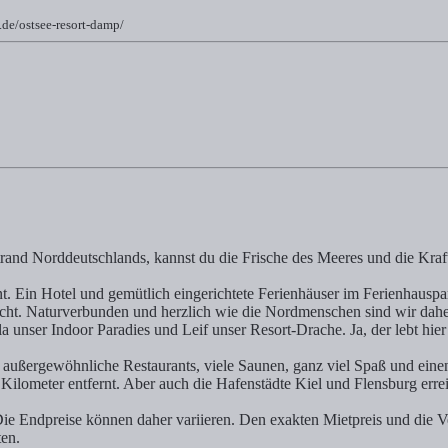
.de/ostsee-resort-damp/
 gefunden auf spaness.de
rand Norddeutschlands, kannst du die Frische des Meeres und die Kraft
. Ein Hotel und gemütlich eingerichtete Ferienhäuser im Ferienhauspa
cht. Naturverbunden und herzlich wie die Nordmenschen sind wir dahe
 unser Indoor Paradies und Leif unser Resort-Drache. Ja, der lebt hier
 außergewöhnliche Restaurants, viele Saunen, ganz viel Spaß und einen
Kilometer entfernt. Aber auch die Hafenstädte Kiel und Flensburg erre
 Die Endpreise können daher variieren. Den exakten Mietpreis und die 
ten.