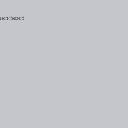
esort
{freizeit}