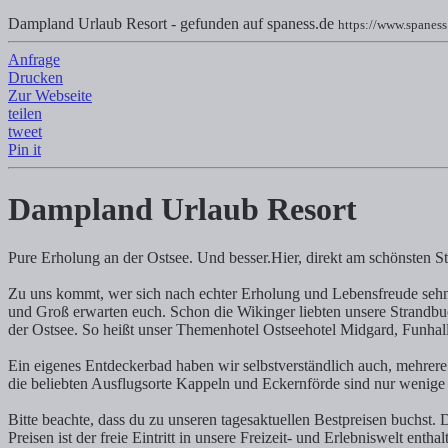
Dampland Urlaub Resort - gefunden auf spaness.de
https://www.spaness
Anfrage
Dampland Urlaub Resort
Drucken
Zur Webseite
Reservierung
teilen
tweet
Dampland Urlaub Resort - Pure Erholung an der Ostsee. Und besser -
Pin it
Dampland Urlaub Resort
Pure Erholung an der Ostsee. Und besser.Hier, direkt am schönsten St
Zu uns kommt, wer sich nach echter Erholung und Lebensfreude sehnt
und Groß erwarten euch. Schon die Wikinger liebten unsere Strandbu
der Ostsee. So heißt unser Themenhotel Ostseehotel Midgard, Funhalla
Ein eigenes Entdeckerbad haben wir selbstverständlich auch, mehrere
die beliebten Ausflugsorte Kappeln und Eckernförde sind nur wenige 
Bitte beachte, dass du zu unseren tagesaktuellen Bestpreisen buchst.
Preisen ist der freie Eintritt in unsere Freizeit- und Erlebniswelt enthal