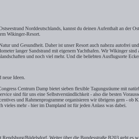
stseestrand Norddeutschlands, kannst du deinen Aufenthalt an der Ost
rem Wikinger-Resort.
Natur und Gesundheit. Daher ist unser Resort auch nahezu autofrei und
ilometer langer Sandstrand mit eigenem Yachthafen. Wir Wikinger sind 
andschaften und noch viel mehr. Und die beliebten Ausflugsorte Ecke
 neue Ideen.
ongress Centrum Damp bietet sieben flexible Tagungsräume mit natürli
ice sind für uns eine Selbstverständlichkeit - also die besten Vorauss
ncentives und Rahmenprogramme organisieren wir übrigens gern - ob K
vieles mehr - hier im Dampland ist für jeden Anlass was dabei.
t Rendsburg/Büdelsdorf. Weiter über die Bundesstraße B203 geht es we