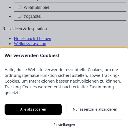
Wohlfühlhotel
Wohlfühlhotel
Yogahotel
Yogahotel
Reiseideen & Inspiration
Hotels nach Themen
Wellness-Lexikon
Business-Lexikon
Urlaubsregionen in Deutschland
Wir verwenden Cookies!
Urlaubsideen in Deutschland
Wanderrouten
Hallo, diese Website verwendet essentielle Cookies, um die
Kooperation & Zusammenarbeit
ordnungsgemäße Funktion sicherzustellen, sowie Tracking-
Cookies, um Interaktionen besser nachvollziehen zu können.
Kundenbereich
Tracking-Cookies werden erst nach erteilter Zustimmung
Presse
gesetzt.
Über uns
Kooperation/Zusammenarbeit
Service/Partner
Alle akzeptieren
Nur essenzielle akzeptieren
Blogger-Datenbank
Rechtliches
Einstellungen