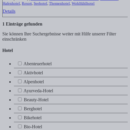
Hafenhotel
,
Resort
,
Seehotel
,
Themenhotel
,
Wohlfühlhotel
Details
1
Einträge gefunden
Sie können Ihre Suchergebnisse weiter mit Hilfe unserer Filter
einschränken
Hotel
Abenteuerhotel
Abenteuerhotel
Aktivhotel
Aktivhotel
Alpenhotel
Alpenhotel
Ayurveda-Hotel
Ayurveda-Hotel
Beauty-Hotel
Beauty-Hotel
Berghotel
Berghotel
Bikehotel
Bikehotel
Bio-Hotel
Bio-Hotel