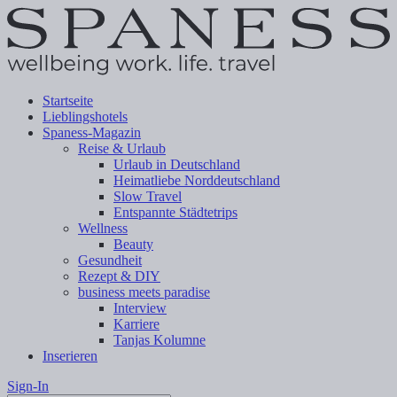
Startseite
Lieblingshotels
Spaness-Magazin
Reise & Urlaub
Urlaub in Deutschland
Heimatliebe Norddeutschland
Slow Travel
Entspannte Städtetrips
Wellness
Beauty
Gesundheit
Rezept & DIY
business meets paradise
Interview
Karriere
Tanjas Kolumne
Inserieren
Sign-In