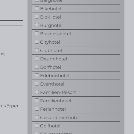
Berghotel
Bikehotel
Bio-Hotel
Burghotel
Businesshotel
Cityhotel
Clubhotel
tel
,
Designhotel
Dorfhotel
Erlebnishotel
Eventhotel
Familien-Resort
Familienhotel
en Körper
Ferienhotel
Gesundheitshotel
Golfhotel