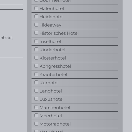
Gourmethotel
Hafenhotel
Heidehotel
Hideaway
Historisches Hotel
enhotel
,
Inselhotel
Kinderhotel
Klosterhotel
Kongresshotel
Kräuterhotel
Kurhotel
Landhotel
Luxushotel
Märchenhotel
Meerhotel
Motorradhotel