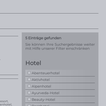
5
Einträge gefunden
Sie können Ihre Suchergebnisse weiter
mit Hilfe unserer Filter einschränken
,
Hotel
Abenteuerhotel
Aktivhotel
Alpenhotel
Ayurveda-Hotel
Beauty-Hotel
Resort
,
enhotel
,