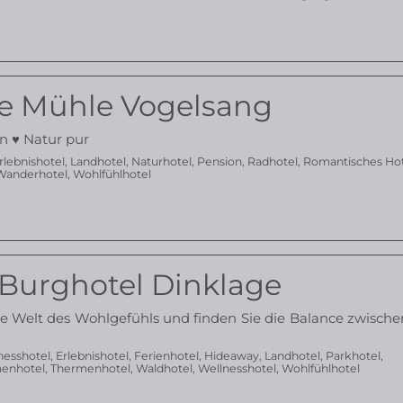
he Mühle Vogelsang
n ♥ Natur pur
rlebnishotel
,
Landhotel
,
Naturhotel
,
Pension
,
Radhotel
,
Romantisches Ho
Wanderhotel
,
Wohlfühlhotel
 Burghotel Dinklage
ne Welt des Wohlgefühls und finden Sie die Balance zwisch
nesshotel
,
Erlebnishotel
,
Ferienhotel
,
Hideaway
,
Landhotel
,
Parkhotel
,
enhotel
,
Thermenhotel
,
Waldhotel
,
Wellnesshotel
,
Wohlfühlhotel