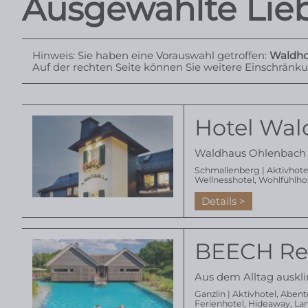
Ausgewählte Lieb
Hinweis: Sie haben eine Vorauswahl getroffen:
Waldho
Auf der rechten Seite können Sie weitere Einschrän
Hotel Wa
Waldhaus Ohlenbach -
Schmallenberg |
Aktivhote
Wellnesshotel
,
Wohlfühlho
Details
BEECH Res
Aus dem Alltag auskl
Ganzlin |
Aktivhotel
,
Abent
Ferienhotel
,
Hideaway
,
La