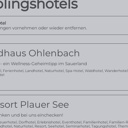
lingshotels
tel
kungen vornehmen oder wieder entfernen.
ldhaus Ohlenbach
 ein Wellness-Geheimtipp im Sauerland
l
,
Ferienhotel
,
Landhotel
,
Naturhotel
,
Spa-Hotel
,
Waldhotel
,
Wanderhotel
tel
ort Plauer See
inken und bei uns einchecken!
euerhotel
,
Dorfhotel
,
Erlebnishotel
,
Eventhotel
,
Familienhotel
,
Familien-
ndhotel
,
Naturhotel
,
Resort
,
Seehotel
,
Seminarhotel
,
Tagungshotel
,
Them