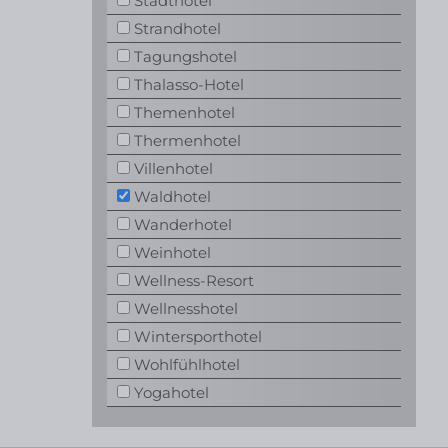
Stadthotel
Strandhotel
Tagungshotel
Thalasso-Hotel
Themenhotel
Thermenhotel
Villenhotel
Waldhotel
Wanderhotel
Weinhotel
Wellness-Resort
Wellnesshotel
Wintersporthotel
Wohlfühlhotel
Yogahotel