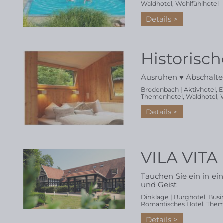
Waldhotel
,
Wohlfühlhotel
Details
Historisc
Ausruhen ♥ Abschalte
Brodenbach |
Aktivhotel
,
E
Themenhotel
,
Waldhotel
,
Details
VILA VITA
Tauchen Sie ein in ei
und Geist
Dinklage |
Burghotel
,
Busi
Romantisches Hotel
,
Them
Details