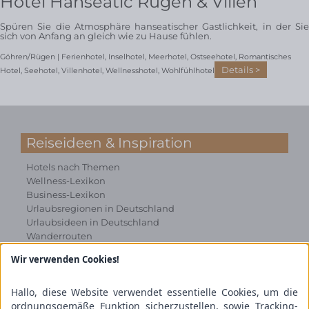
Hotel Hanseatic Rügen & Villen
Spüren Sie die Atmosphäre hanseatischer Gastlichkeit, in der Sie
sich von Anfang an gleich wie zu Hause fühlen.
Göhren/Rügen |
Ferienhotel
,
Inselhotel
,
Meerhotel
,
Ostseehotel
,
Romantisches
Details
Hotel
,
Seehotel
,
Villenhotel
,
Wellnesshotel
,
Wohlfühlhotel
Reiseideen & Inspiration
Hotels nach Themen
Wellness-Lexikon
Business-Lexikon
Urlaubsregionen in Deutschland
Urlaubsideen in Deutschland
Wanderrouten
Wir verwenden Cookies!
Kooperation & Zusammenarbeit
Kundenbereich
Hallo, diese Website verwendet essentielle Cookies, um die
Presse
ordnungsgemäße Funktion sicherzustellen, sowie Tracking-