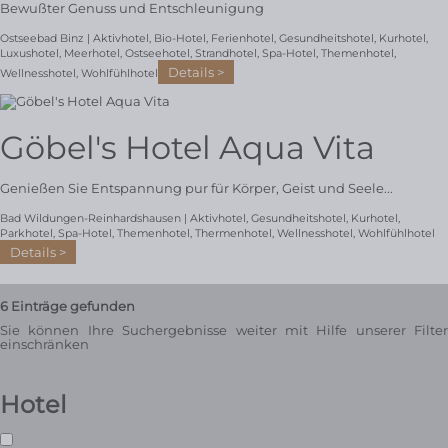
Bewußter Genuss und Entschleunigung
Ostseebad Binz |
Aktivhotel
,
Bio-Hotel
,
Ferienhotel
,
Gesundheitshotel
,
Kurhotel
,
Luxushotel
,
Meerhotel
,
Ostseehotel
,
Strandhotel
,
Spa-Hotel
,
Themenhotel
,
Details
Wellnesshotel
,
Wohlfühlhotel
Göbel's Hotel Aqua Vita
Genießen Sie Entspannung pur für Körper, Geist und Seele...
Bad Wildungen-Reinhardshausen |
Aktivhotel
,
Gesundheitshotel
,
Kurhotel
,
Parkhotel
,
Spa-Hotel
,
Themenhotel
,
Thermenhotel
,
Wellnesshotel
,
Wohlfühlhotel
Details
6
Einträge gefunden
Sie können Ihre Suchergebnisse weiter mit Hilfe unserer Filter
einschränken
Hotel