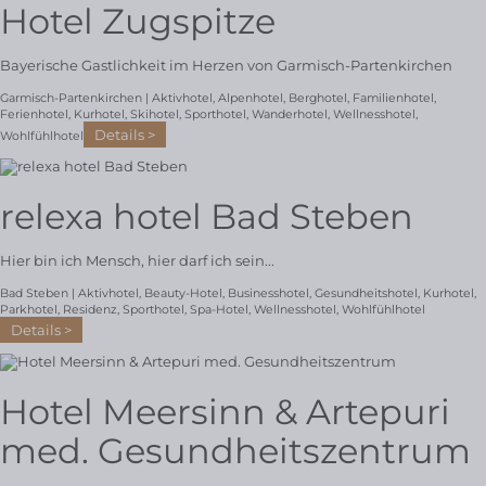
Hotel Zugspitze
Bayerische Gastlichkeit im Herzen von Garmisch-Partenkirchen
Garmisch-Partenkirchen |
Aktivhotel
,
Alpenhotel
,
Berghotel
,
Familienhotel
,
Ferienhotel
,
Kurhotel
,
Skihotel
,
Sporthotel
,
Wanderhotel
,
Wellnesshotel
,
Details
Wohlfühlhotel
relexa hotel Bad Steben
Hier bin ich Mensch, hier darf ich sein...
Bad Steben |
Aktivhotel
,
Beauty-Hotel
,
Businesshotel
,
Gesundheitshotel
,
Kurhotel
,
Parkhotel
,
Residenz
,
Sporthotel
,
Spa-Hotel
,
Wellnesshotel
,
Wohlfühlhotel
Details
Hotel Meersinn & Artepuri
med. Gesundheitszentrum