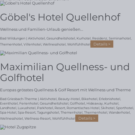
Göbel's Hotel Quellenhof
Wellness und Familien-Urlaub genießen...
Bad Wildungen |
Aktivhotel
,
Gesundheitshotel
,
Kurhotel
,
Residenz
,
Seminarhotel
,
Details
Themenhotel
,
Villenhotel
,
Wellnesshotel
,
Wohlfühlhotel
Maximilian Quellness- und
Golfhotel
Europas grösstes Quellness & Golf Resort mit Wellness und Therme
Bad Griesbach-Therme |
Aktivhotel
,
Beauty-Hotel
,
Bikehotel
,
Erlebnishotel
,
Eventhotel
,
Ferienhotel
,
Gesundheitshotel
,
Golfhotel
,
Hideaway
,
Kurhotel
,
Landhotel
,
Luxushotel
,
Parkhotel
,
Resort
,
Romantisches Hotel
,
Skihotel
,
Sporthotel
,
Spa-Hotel
,
Spa-Resort
,
Tagungshotel
,
Themenhotel
,
Thermenhotel
,
Wanderhotel
,
Details
Wellnesshotel
,
Wellness-Resort
,
Wohlfühlhotel