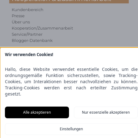
Kundenbereich
Presse
Über uns
Kooperation/Zusammenarbeit
Service/Partner
Blogger-Datenbank
Rechtliches
Wir verwenden Cookies!
Impressum
Hallo, diese Website verwendet essentielle Cookies, um die
Datenschutz
ordnungsgemäße Funktion sicherzustellen, sowie Tracking-
Nutzungsbestimmungen
Cookies, um Interaktionen besser nachvollziehen zu können.
Genuss Club
Tracking-Cookies werden erst nach erteilter Zustimmung
gesetzt.
Alle akzeptieren
Nur essenzielle akzeptieren
Einstellungen