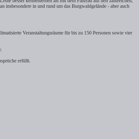
eute besser kennenlernen als mit dem Fahrrad auf den zahlreichen,
man insbesondere in und rund um das Burgwaldgelände - aber auch
limatisierte Veranstaltungsräume für bis zu 150 Personen sowie vier
.
sprüche erfüllt.