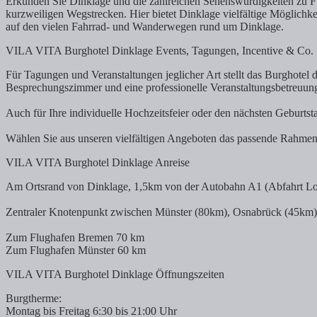
Erkunden Sie Dinklage und die zahlreichen Sehenswürdigkeiten zu F
kurzweiligen Wegstrecken. Hier bietet Dinklage vielfältige Möglic
auf den vielen Fahrrad- und Wanderwegen rund um Dinklage.
VILA VITA Burghotel Dinklage Events, Tagungen, Incentive & Co.
Für Tagungen und Veranstaltungen jeglicher Art stellt das Burghotel 
Besprechungszimmer und eine professionelle Veranstaltungsbetreuung 
Auch für Ihre individuelle Hochzeitsfeier oder den nächsten Geburtst
Wählen Sie aus unseren vielfältigen Angeboten das passende Rahmenpr
VILA VITA Burghotel Dinklage Anreise
Am Ortsrand von Dinklage, 1,5km von der Autobahn A1 (Abfahrt Loh
Zentraler Knotenpunkt zwischen Münster (80km), Osnabrück (45km
Zum Flughafen Bremen 70 km
Zum Flughafen Münster 60 km
VILA VITA Burghotel Dinklage Öffnungszeiten
Burgtherme:
Montag bis Freitag 6:30 bis 21:00 Uhr