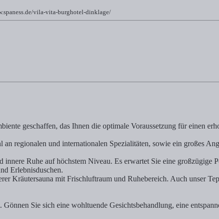
.spaness.de/vila-vita-burghotel-dinklage/
ohlgefÃ¼hls und finden Sie die Balance zwischen KÃ¶rper und Geist 
iente geschaffen, das Ihnen die optimale Voraussetzung für einen erho
 an regionalen und internationalen Spezialitäten, sowie ein großes An
d innere Ruhe auf höchstem Niveau. Es erwartet Sie eine großzügige
und Erlebnisduschen.
serer Kräutersauna mit Frischluftraum und Ruhebereich. Auch unser Tep
. Gönnen Sie sich eine wohltuende Gesichtsbehandlung, eine entspannen