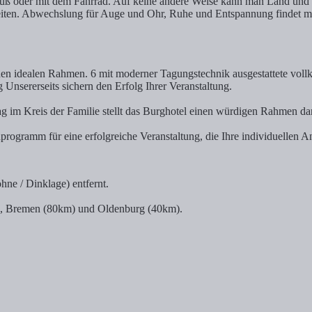
uß oder mit dem Fahrrad. Auf keine andere Weise kann man Land und L
hkeiten. Abwechslung für Auge und Ohr, Ruhe und Entspannung findet 
den idealen Rahmen. 6 mit moderner Tagungstechnik ausgestattete vollk
Unsererseits sichern den Erfolg Ihrer Veranstaltung.
ag im Kreis der Familie stellt das Burghotel einen würdigen Rahmen dar
ogramm für eine erfolgreiche Veranstaltung, die Ihre individuellen An
ne / Dinklage) entfernt.
), Bremen (80km) und Oldenburg (40km).