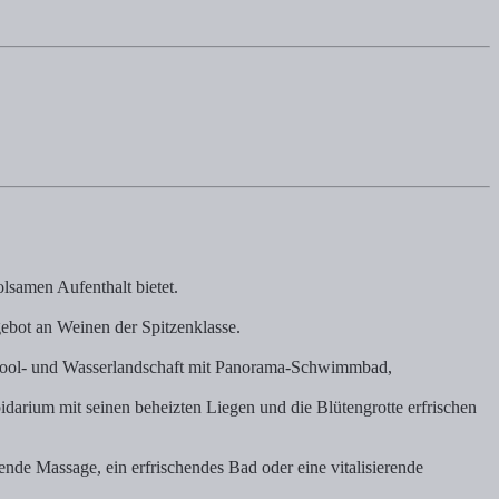
- gefunden auf spaness.de
lsamen Aufenthalt bietet.
gebot an Weinen der Spitzenklasse.
 Pool- und Wasserlandschaft mit Panorama-Schwimmbad,
idarium mit seinen beheizten Liegen und die Blütengrotte erfrischen
de Massage, ein erfrischendes Bad oder eine vitalisierende