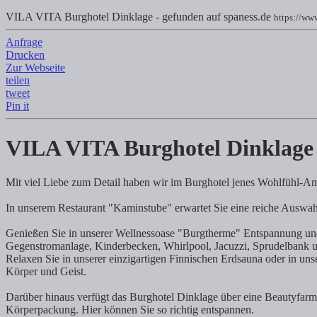
VILA VITA Burghotel Dinklage - gefunden auf spaness.de
https://www
Anfrage
VILA VITA Burghotel Dinklage
Drucken
Zur Webseite
Reservierung & Information
teilen
tweet
VILA VITA Burghotel Dinklage - Tauchen Sie ein in eine Welt des W
Pin it
VILA VITA Burghotel Dinklage
Mit viel Liebe zum Detail haben wir im Burghotel jenes Wohlfühl-Amb
In unserem Restaurant "Kaminstube" erwartet Sie eine reiche Auswahl
Genießen Sie in unserer Wellnessoase "Burgtherme" Entspannung un
Gegenstromanlage, Kinderbecken, Whirlpool, Jacuzzi, Sprudelbank 
Relaxen Sie in unserer einzigartigen Finnischen Erdsauna oder in un
Körper und Geist.
Darüber hinaus verfügt das Burghotel Dinklage über eine Beautyfarm
Körperpackung. Hier können Sie so richtig entspannen.