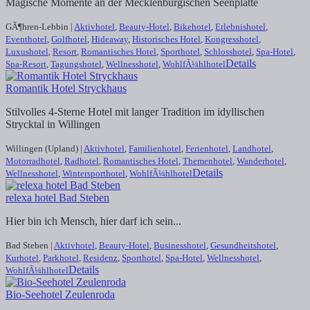
Magische Momente an der Mecklenburgischen Seenplatte
GÃ¶hren-Lebbin |
Aktivhotel
,
Beauty-Hotel
,
Bikehotel
,
Erlebnishotel
,
Eventhotel
,
Golfhotel
,
Hideaway
,
Historisches Hotel
,
Kongresshotel
,
Luxushotel
,
Resort
,
Romantisches Hotel
,
Sporthotel
,
Schlosshotel
,
Spa-Hotel
,
Details
Spa-Resort
,
Tagungshotel
,
Wellnesshotel
,
WohlfÃ¼hlhotel
Romantik Hotel Stryckhaus
Stilvolles 4-Sterne Hotel mit langer Tradition im idyllischen
Strycktal in Willingen
Willingen (Upland) |
Aktivhotel
,
Familienhotel
,
Ferienhotel
,
Landhotel
,
Motorradhotel
,
Radhotel
,
Romantisches Hotel
,
Themenhotel
,
Wanderhotel
,
Details
Wellnesshotel
,
Wintersporthotel
,
WohlfÃ¼hlhotel
relexa hotel Bad Steben
Hier bin ich Mensch, hier darf ich sein...
Bad Steben |
Aktivhotel
,
Beauty-Hotel
,
Businesshotel
,
Gesundheitshotel
,
Kurhotel
,
Parkhotel
,
Residenz
,
Sporthotel
,
Spa-Hotel
,
Wellnesshotel
,
Details
WohlfÃ¼hlhotel
Bio-Seehotel Zeulenroda