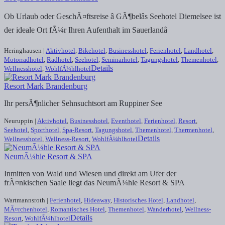
Ob Urlaub oder GeschÃ¤ftsreise â GÃ¶belâs Seehotel Diemelsee ist
der ideale Ort fÃ¼r Ihren Aufenthalt im Sauerlandâ¦
Heringhausen |
Aktivhotel
,
Bikehotel
,
Businesshotel
,
Ferienhotel
,
Landhotel
,
Motorradhotel
,
Radhotel
,
Seehotel
,
Seminarhotel
,
Tagungshotel
,
Themenhotel
,
Details
Wellnesshotel
,
WohlfÃ¼hlhotel
Resort Mark Brandenburg
Ihr persÃ¶nlicher Sehnsuchtsort am Ruppiner See
Neuruppin |
Aktivhotel
,
Businesshotel
,
Eventhotel
,
Ferienhotel
,
Resort
,
Seehotel
,
Sporthotel
,
Spa-Resort
,
Tagungshotel
,
Themenhotel
,
Thermenhotel
,
Details
Wellnesshotel
,
Wellness-Resort
,
WohlfÃ¼hlhotel
NeumÃ¼hle Resort & SPA
Inmitten von Wald und Wiesen und direkt am Ufer der
frÃ¤nkischen Saale liegt das NeumÃ¼hle Resort & SPA
Wartmannsroth |
Ferienhotel
,
Hideaway
,
Historisches Hotel
,
Landhotel
,
MÃ¤rchenhotel
,
Romantisches Hotel
,
Themenhotel
,
Wanderhotel
,
Wellness-
Details
Resort
,
WohlfÃ¼hlhotel