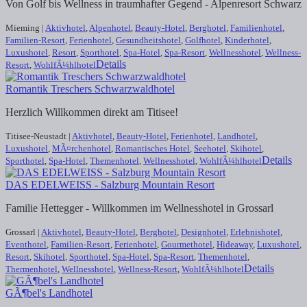
Von Golf bis Wellness in traumhafter Gegend - Alpenresort Schwarz
Mieming |
Aktivhotel
,
Alpenhotel
,
Beauty-Hotel
,
Berghotel
,
Familienhotel
,
Familien-Resort
,
Ferienhotel
,
Gesundheitshotel
,
Golfhotel
,
Kinderhotel
,
Luxushotel
,
Resort
,
Sporthotel
,
Spa-Hotel
,
Spa-Resort
,
Wellnesshotel
,
Wellness-
Details
Resort
,
WohlfÃ¼hlhotel
Romantik Treschers Schwarzwaldhotel
Herzlich Willkommen direkt am Titisee!
Titisee-Neustadt |
Aktivhotel
,
Beauty-Hotel
,
Ferienhotel
,
Landhotel
,
Luxushotel
,
MÃ¤rchenhotel
,
Romantisches Hotel
,
Seehotel
,
Skihotel
,
Details
Sporthotel
,
Spa-Hotel
,
Themenhotel
,
Wellnesshotel
,
WohlfÃ¼hlhotel
DAS EDELWEISS - Salzburg Mountain Resort
Familie Hettegger - Willkommen im Wellnesshotel in Grossarl
Grossarl |
Aktivhotel
,
Beauty-Hotel
,
Berghotel
,
Designhotel
,
Erlebnishotel
,
Eventhotel
,
Familien-Resort
,
Ferienhotel
,
Gourmethotel
,
Hideaway
,
Luxushotel
,
Resort
,
Skihotel
,
Sporthotel
,
Spa-Hotel
,
Spa-Resort
,
Themenhotel
,
Details
Thermenhotel
,
Wellnesshotel
,
Wellness-Resort
,
WohlfÃ¼hlhotel
GÃ¶bel's Landhotel