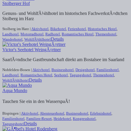
Stolberger Hof
Genuss- und WohlfÃ¼hlhotel im historischen FachwerkstÃ¤dtchen
Stolberg im Harz
Stolberg im Harz |
Aktivhotel
,
Bikehotel
,
Ferienhotel
,
Historisches Hotel
,
Landhotel
,
Motorradhotel
,
Radhotel
,
Romantisches Hotel
,
Themenhotel
,
Details
Wanderhotel
,
WohlfÃ¼hlhotel
Victor's Seehotel WeingÃ¤rtner
SaarlÃ¤ndische Gastfreundschaft direkt am Bostalsee im Saarland
Nohfelden-Bosen |
Aktivhotel
,
Businesshotel
,
Designhotel
,
Familienhotel
,
Landhotel
,
Romantisches Hotel
,
Seehotel
,
Tagungshotel
,
Themenhotel
,
Details
WohlfÃ¼hlhotel
Aqua Mundo
Tauchen Sie ein in den WasserspaÃ!
Bispingen |
Aktivhotel
,
Abenteuerhotel
,
Businesshotel
,
Erlebnishotel
,
Familienhotel
,
Familien-Resort
,
Heidehotel
,
Kongresshotel
,
Details
Tagungshotel