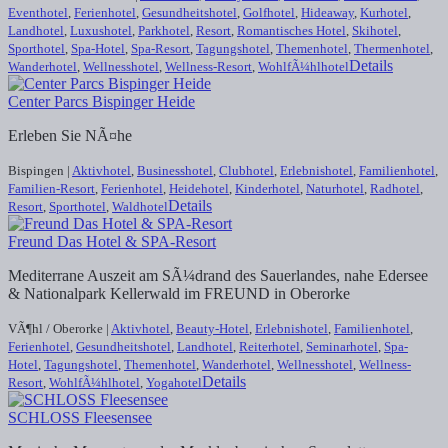
Eventhotel
,
Ferienhotel
,
Gesundheitshotel
,
Golfhotel
,
Hideaway
,
Kurhotel
,
Landhotel
,
Luxushotel
,
Parkhotel
,
Resort
,
Romantisches Hotel
,
Skihotel
,
Sporthotel
,
Spa-Hotel
,
Spa-Resort
,
Tagungshotel
,
Themenhotel
,
Thermenhotel
,
Details
Wanderhotel
,
Wellnesshotel
,
Wellness-Resort
,
WohlfÃ¼hlhotel
Center Parcs Bispinger Heide
Erleben Sie NÃ¤he
Bispingen |
Aktivhotel
,
Businesshotel
,
Clubhotel
,
Erlebnishotel
,
Familienhotel
,
Familien-Resort
,
Ferienhotel
,
Heidehotel
,
Kinderhotel
,
Naturhotel
,
Radhotel
,
Details
Resort
,
Sporthotel
,
Waldhotel
Freund Das Hotel & SPA-Resort
Mediterrane Auszeit am SÃ¼drand des Sauerlandes, nahe Edersee
& Nationalpark Kellerwald im FREUND in Oberorke
VÃ¶hl / Oberorke |
Aktivhotel
,
Beauty-Hotel
,
Erlebnishotel
,
Familienhotel
,
Ferienhotel
,
Gesundheitshotel
,
Landhotel
,
Reiterhotel
,
Seminarhotel
,
Spa-
Hotel
,
Tagungshotel
,
Themenhotel
,
Wanderhotel
,
Wellnesshotel
,
Wellness-
Details
Resort
,
WohlfÃ¼hlhotel
,
Yogahotel
SCHLOSS Fleesensee