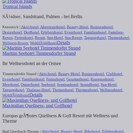
Tropical Islands
SÃ¼dsee, Sandstrand, Palmen - bei Berlin
Krausnick |
Aktivhotel
,
Abenteuerhotel
,
Beauty-Hotel
,
Businesshotel
,
Designhotel
,
Dorfhotel
,
Erlebnishotel
,
Eventhotel
,
Familienhotel
,
Familien-
Resort
,
Ferienhotel
,
Resort
,
Spa-Hotel
,
Spa-Resort
,
Tagungshotel
,
Themenhotel
,
Details
Wellness-Resort
,
WohlfÃ¼hlhotel
Maritim Seehotel Timmendorfer Strand
Ihr Wellnesshotel an der Ostsee
Timmendorfer Strand |
Aktivhotel
,
Beauty-Hotel
,
Businesshotel
,
Clubhotel
,
Eventhotel
,
Familienhotel
,
Ferienhotel
,
Gourmethotel
,
Kongresshotel
,
Meerhotel
,
Ostseehotel
,
Seehotel
,
Seminarhotel
,
Strandhotel
,
Spa-Hotel
,
Tagungshotel
,
Thalasso-Hotel
,
Themenhotel
,
Thermenhotel
,
Wellnesshotel
,
Details
WohlfÃ¼hlhotel
Maximilian Quellness- und Golfhotel
Europas grÃ¶sstes Quellness & Golf Resort mit Wellness und
Therme
Bad Griesbach-Therme |
Aktivhotel
,
Beauty-Hotel
,
Bikehotel
,
Erlebnishotel
,