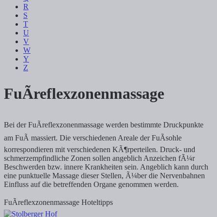
R
S
T
U
V
W
Y
Z
FuÃreflexzonenmassage
Bei der FuÃreflexzonenmassage werden bestimmte Druckpunkte
am FuÃ massiert. Die verschiedenen Areale der FuÃsohle
korrespondieren mit verschiedenen KÃ¶rperteilen. Druck- und
schmerzempfindliche Zonen sollen angeblich Anzeichen fÃ¼r
Beschwerden bzw. innere Krankheiten sein. Angeblich kann durch
eine punktuelle Massage dieser Stellen, Ã¼ber die Nervenbahnen
Einfluss auf die betreffenden Organe genommen werden.
FuÃreflexzonenmassage Hoteltipps