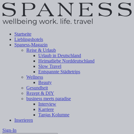
Startseite
Lieblingshotels
Spaness-Magazin
Reise & Urlaub
Urlaub in Deutschland
Heimatliebe Norddeutschland
Slow Travel
Entspannte Städtetrips
Wellness
Beauty
Gesundheit
Rezept & DIY
business meets paradise
Interview
Karriere
Tanjas Kolumne
Inserieren
Sign-In