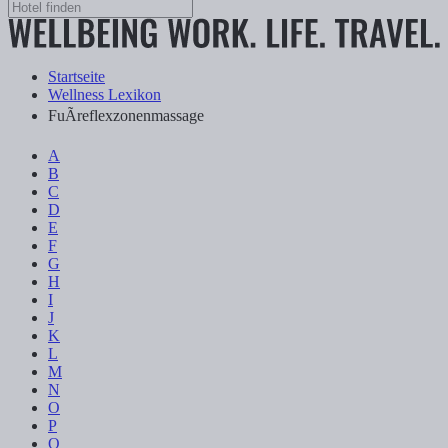
Startseite
Wellness Lexikon
FuÃreflexzonenmassage
A
B
C
D
E
F
G
H
I
J
K
L
M
N
O
P
Q