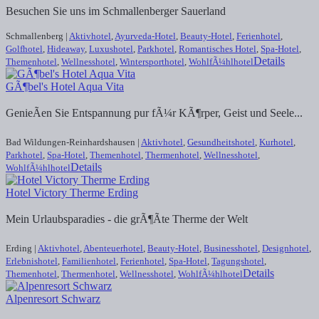
Besuchen Sie uns im Schmallenberger Sauerland
Schmallenberg |
Aktivhotel
,
Ayurveda-Hotel
,
Beauty-Hotel
,
Ferienhotel
,
Golfhotel
,
Hideaway
,
Luxushotel
,
Parkhotel
,
Romantisches Hotel
,
Spa-Hotel
,
Details
Themenhotel
,
Wellnesshotel
,
Wintersporthotel
,
WohlfÃ¼hlhotel
GÃ¶bel's Hotel Aqua Vita
GenieÃen Sie Entspannung pur fÃ¼r KÃ¶rper, Geist und Seele...
Bad Wildungen-Reinhardshausen |
Aktivhotel
,
Gesundheitshotel
,
Kurhotel
,
Parkhotel
,
Spa-Hotel
,
Themenhotel
,
Thermenhotel
,
Wellnesshotel
,
Details
WohlfÃ¼hlhotel
Hotel Victory Therme Erding
Mein Urlaubsparadies - die grÃ¶Ãte Therme der Welt
Erding |
Aktivhotel
,
Abenteuerhotel
,
Beauty-Hotel
,
Businesshotel
,
Designhotel
,
Erlebnishotel
,
Familienhotel
,
Ferienhotel
,
Spa-Hotel
,
Tagungshotel
,
Details
Themenhotel
,
Thermenhotel
,
Wellnesshotel
,
WohlfÃ¼hlhotel
Alpenresort Schwarz