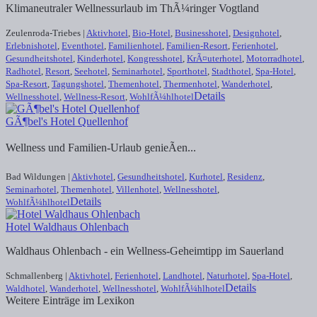
Klimaneutraler Wellnessurlaub im ThÃ¼ringer Vogtland
Zeulenroda-Triebes |
Aktivhotel
,
Bio-Hotel
,
Businesshotel
,
Designhotel
,
Erlebnishotel
,
Eventhotel
,
Familienhotel
,
Familien-Resort
,
Ferienhotel
,
Gesundheitshotel
,
Kinderhotel
,
Kongresshotel
,
KrÃ¤uterhotel
,
Motorradhotel
,
Radhotel
,
Resort
,
Seehotel
,
Seminarhotel
,
Sporthotel
,
Stadthotel
,
Spa-Hotel
,
Spa-Resort
,
Tagungshotel
,
Themenhotel
,
Thermenhotel
,
Wanderhotel
,
Details
Wellnesshotel
,
Wellness-Resort
,
WohlfÃ¼hlhotel
GÃ¶bel's Hotel Quellenhof
Wellness und Familien-Urlaub genieÃen...
Bad Wildungen |
Aktivhotel
,
Gesundheitshotel
,
Kurhotel
,
Residenz
,
Seminarhotel
,
Themenhotel
,
Villenhotel
,
Wellnesshotel
,
Details
WohlfÃ¼hlhotel
Hotel Waldhaus Ohlenbach
Waldhaus Ohlenbach - ein Wellness-Geheimtipp im Sauerland
Schmallenberg |
Aktivhotel
,
Ferienhotel
,
Landhotel
,
Naturhotel
,
Spa-Hotel
,
Details
Waldhotel
,
Wanderhotel
,
Wellnesshotel
,
WohlfÃ¼hlhotel
Weitere Einträge im Lexikon