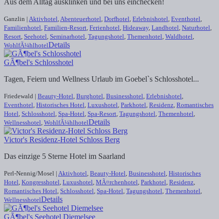
Aus dem Alltag ausklinken und bei uns einchecken!
Ganzlin |
Aktivhotel
,
Abenteuerhotel
,
Dorfhotel
,
Erlebnishotel
,
Eventhotel
,
Familienhotel
,
Familien-Resort
,
Ferienhotel
,
Hideaway
,
Landhotel
,
Naturhotel
,
Resort
,
Seehotel
,
Seminarhotel
,
Tagungshotel
,
Themenhotel
,
Waldhotel
,
Details
WohlfÃ¼hlhotel
GÃ¶bel's Schlosshotel
Tagen, Feiern und Wellness Urlaub im Goebel`s Schlosshotel...
Friedewald |
Beauty-Hotel
,
Burghotel
,
Businesshotel
,
Erlebnishotel
,
Eventhotel
,
Historisches Hotel
,
Luxushotel
,
Parkhotel
,
Residenz
,
Romantisches
Hotel
,
Schlosshotel
,
Spa-Hotel
,
Spa-Resort
,
Tagungshotel
,
Themenhotel
,
Details
Wellnesshotel
,
WohlfÃ¼hlhotel
Victor's Residenz-Hotel Schloss Berg
Das einzige 5 Sterne Hotel im Saarland
Perl-Nennig/Mosel |
Aktivhotel
,
Beauty-Hotel
,
Businesshotel
,
Historisches
Hotel
,
Kongresshotel
,
Luxushotel
,
MÃ¤rchenhotel
,
Parkhotel
,
Residenz
,
Romantisches Hotel
,
Schlosshotel
,
Spa-Hotel
,
Tagungshotel
,
Themenhotel
,
Details
Wellnesshotel
GÃ¶bel's Seehotel Diemelsee