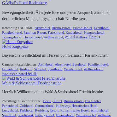
GÃ¶bel's Hotel Rodenberg
Bewegungsfreiheit fÃ¼r jede Idee und jeden Anspruch â inmitten
der herrlichen Mittelgebirgslandschaft Nordhessens...
Rotenburg a. d. Fulda |
Aktivhotel
,
Businesshotel
,
Erlebnishotel
,
Eventhotel
,
Familienhotel
,
Familien-Resort
,
Ferienhotel
,
Kinderhotel
,
Kongresshotel
,
Details
Tagungshotel
,
Themenhotel
,
Wellnesshotel
,
WohlfÃ¼hlhotel
Hotel Zugspitze
Bayerische Gastlichkeit im Herzen von Garmisch-Partenkirchen
Garmisch-Partenkirchen |
Aktivhotel
,
Alpenhotel
,
Berghotel
,
Familienhotel
,
Ferienhotel
,
Kurhotel
,
Skihotel
,
Sporthotel
,
Wanderhotel
,
Wellnesshotel
,
Details
WohlfÃ¼hlhotel
Wald & Schlosshotel Friedrichsruhe
Herzlich Willkommen im Wald &Schlosshotel Friedrichsruhe
Zweiflingen-Friedrichsruhe |
Beauty-Hotel
,
Businesshotel
,
Eventhotel
,
Ferienhotel
,
Golfhotel
,
Gourmethotel
,
Hideaway
,
Historisches Hotel
,
Luxushotel
,
Parkhotel
,
Residenz
,
Resort
,
Romantisches Hotel
,
Schlosshotel
,
Spa-Hotel
,
Spa-Resort
,
Tagungshotel
,
Themenhotel
,
Wellnesshotel
,
Wellness-