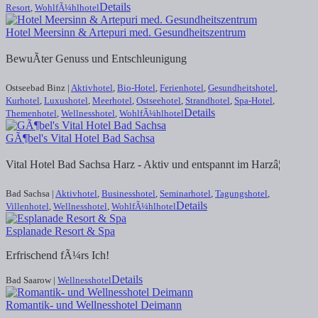
Details
Resort
,
WohlfÃ¼hlhotel
Hotel Meersinn & Artepuri med. Gesundheitszentrum
BewuÃter Genuss und Entschleunigung
Ostseebad Binz |
Aktivhotel
,
Bio-Hotel
,
Ferienhotel
,
Gesundheitshotel
,
Kurhotel
,
Luxushotel
,
Meerhotel
,
Ostseehotel
,
Strandhotel
,
Spa-Hotel
,
Details
Themenhotel
,
Wellnesshotel
,
WohlfÃ¼hlhotel
GÃ¶bel's Vital Hotel Bad Sachsa
Vital Hotel Bad Sachsa Harz - Aktiv und entspannt im Harzâ¦
Bad Sachsa |
Aktivhotel
,
Businesshotel
,
Seminarhotel
,
Tagungshotel
,
Details
Villenhotel
,
Wellnesshotel
,
WohlfÃ¼hlhotel
Esplanade Resort & Spa
Erfrischend fÃ¼rs Ich!
Details
Bad Saarow |
Wellnesshotel
Romantik- und Wellnesshotel Deimann