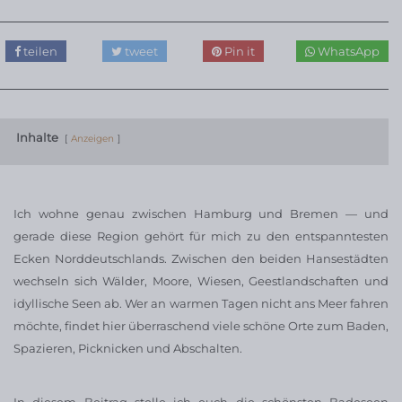
teilen
tweet
Pin it
WhatsApp
Inhalte
Anzeigen
Ich wohne genau zwischen Hamburg und Bremen — und
gerade diese Region gehört für mich zu den entspanntesten
Ecken Norddeutschlands. Zwischen den beiden Hansestädten
wechseln sich Wälder, Moore, Wiesen, Geestlandschaften und
idyllische Seen ab. Wer an warmen Tagen nicht ans Meer fahren
möchte, findet hier überraschend viele schöne Orte zum Baden,
Spazieren, Picknicken und Abschalten.
In diesem Beitrag stelle ich euch die schönsten Badeseen