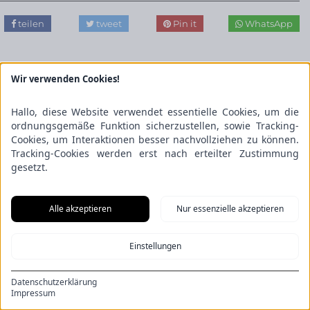
teilen
tweet
Pin it
WhatsApp
Wir verwenden Cookies!
Kommentar schreiben
Hallo, diese Website verwendet essentielle Cookies, um die
ordnungsgemäße Funktion sicherzustellen, sowie Tracking-
Datenschutzhinweise: Die Kommentarangaben werden an
Cookies, um Interaktionen besser nachvollziehen zu können.
Auttomatic, USA (die WordPress Entwickler) zur
Tracking-Cookies werden erst nach erteilter Zustimmung
Spamüberprüfung übermittelt und die E-Mail Adresse an den
gesetzt.
Dienst Gravatar (ebenfalls Auttomatic), um zu prüfen, ob die
Kommentatoren dort ein Profilbild hinterlegt haben. Zu Details
Alle akzeptieren
Nur essenzielle akzeptieren
hierzu , sowie generell zur Verarbeitung Ihrer Daten und
Widerrufsmöglichkeiten, verweisen wir auf unsere
Einstellungen
Datenschutzerklärung
. Sie können gern Pseudonyme und
anonyme Angaben hinterlassen.
Datenschutzerklärung
Impressum