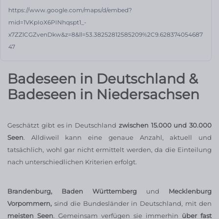
https://www.google.com/maps/d/embed?
mid=1VKpIoX6PINhqspt1_-
x7ZZlCGZvenDkw&z=8&ll=53.38252812585209%2C9.628374054687
47
Badeseen in Deutschland &
Badeseen in Niedersachsen
Geschätzt gibt es in Deutschland
zwischen 15.000 und 30.000
Seen
. Alldiweil kann eine genaue Anzahl, aktuell und
tatsächlich, wohl gar nicht ermittelt werden, da die Einteilung
nach unterschiedlichen Kriterien erfolgt.
Brandenburg, Baden Württemberg
und
Mecklenburg
Vorpommern,
sind die Bundesländer in Deutschland, mit den
meisten Seen
. Gemeinsam verfügen sie immerhin
über fast