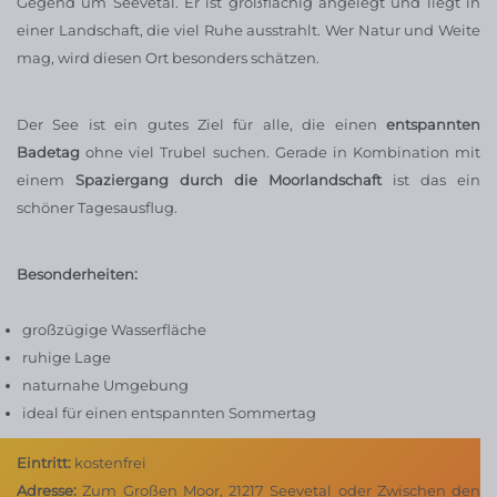
Gegend um Seevetal. Er ist großflächig angelegt und liegt in
einer Landschaft, die viel Ruhe ausstrahlt. Wer Natur und Weite
mag, wird diesen Ort besonders schätzen.
Der See ist ein gutes Ziel für alle, die einen
entspannten
Badetag
ohne viel Trubel suchen. Gerade in Kombination mit
einem
Spaziergang durch die Moorlandschaft
ist das ein
schöner Tagesausflug.
Besonderheiten:
großzügige Wasserfläche
ruhige Lage
naturnahe Umgebung
ideal für einen entspannten Sommertag
Eintritt:
kostenfrei
Adresse:
Zum Großen Moor, 21217 Seevetal oder Zwischen den