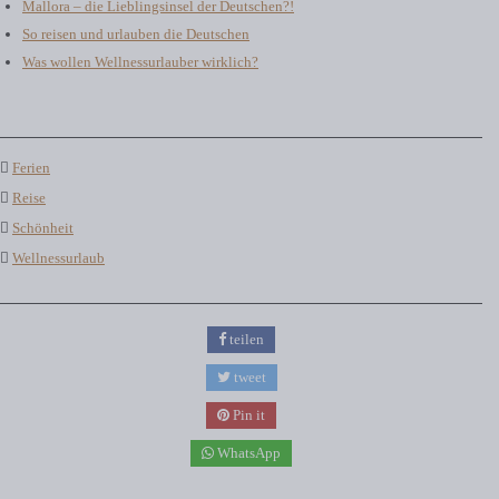
Mallora – die Lieblingsinsel der Deutschen?!
So reisen und urlauben die Deutschen
Was wollen Wellnessurlauber wirklich?
Ferien
Reise
Schönheit
Wellnessurlaub
teilen
tweet
Pin it
WhatsApp