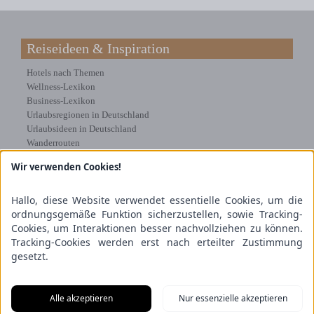
Reiseideen & Inspiration
Hotels nach Themen
Wellness-Lexikon
Business-Lexikon
Urlaubsregionen in Deutschland
Urlaubsideen in Deutschland
Wanderrouten
Wir verwenden Cookies!
Kooperation & Zusammenarbeit
Kundenbereich
Hallo, diese Website verwendet essentielle Cookies, um die
Presse
ordnungsgemäße Funktion sicherzustellen, sowie Tracking-
Über uns
Cookies, um Interaktionen besser nachvollziehen zu können.
Kooperation/Zusammenarbeit
Tracking-Cookies werden erst nach erteilter Zustimmung
Service/Partner
gesetzt.
Blogger-Datenbank
Rechtliches
Alle akzeptieren
Nur essenzielle akzeptieren