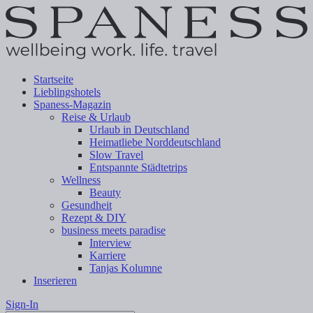
Startseite
Lieblingshotels
Spaness-Magazin
Reise & Urlaub
Urlaub in Deutschland
Heimatliebe Norddeutschland
Slow Travel
Entspannte Städtetrips
Wellness
Beauty
Gesundheit
Rezept & DIY
business meets paradise
Interview
Karriere
Tanjas Kolumne
Inserieren
Sign-In