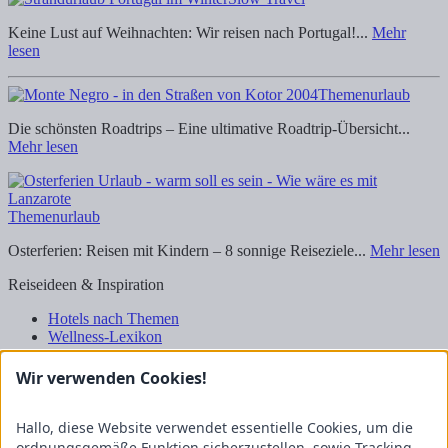
Keine Lust auf Weihnachten: Wir reisen nach Portugal!...
Mehr
lesen
Themenurlaub
Die schönsten Roadtrips – Eine ultimative Roadtrip-Übersicht...
Mehr lesen
Themenurlaub
Osterferien: Reisen mit Kindern – 8 sonnige Reiseziele...
Mehr lesen
Reiseideen & Inspiration
Hotels nach Themen
Wellness-Lexikon
Business-Lexikon
Urlaubsregionen in Deutschland
Wir verwenden Cookies!
Urlaubsideen in Deutschland
Wanderrouten
Hallo, diese Website verwendet essentielle Cookies, um die
Kooperation & Zusammenarbeit
ordnungsgemäße Funktion sicherzustellen, sowie Tracking-