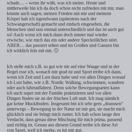
schade… – wenn ihr wißt, was ich meine. Heute und
mittlerweile bin ich da doch schon recht zufrieden mit mir, man
könnte auch sagen, meinen Frieden mit mir und meinem
Körper hab ich irgendwann (spätestens nach der
Schwangerschaft) gemacht und einfach eingesehen, die
Menschen sind nun einmal unterschiedlich und das ist auch gut
so! Auch wenn ich mich dann doch immer mal wieder
erwische, wie mich das ein oder andere Speckröllchen stört.
ABER… das passiert selten und im Großen und Ganzen bin
ich wirklich fein mit mir. 🙂
Ich stelle mich z.B. so gut wie nie auf eine Waage und in der
Regel esse ich, wonach mir grad ist und Sport treibe ich dann,
wenn ich Zeit und Lust dazu habe und vor allen Dingen worauf
ich Lust habe, wie z.B. Nordic Walking, schwimmen, wandern
oder auch fahrradfahren. Denn solche Bewegungsarten kann
ich auch super mit der Familie praktizieren und vor allen
Dingen finden sie an der frischen Luft statt. Ich mag nämlich
gar keine Muckibuden. Insgesamt bin ich sehr gern „draussen“
unterwegs – Bewegung in der Natur tut mir gut, sie macht mich
glücklich und sie bringt mich runter. Ich hab schon lange den
Verdacht, dass genau diese Mischung für mich prima, passend
und richtig ist. Genau aus diesem Grund treibe ich diese Art
von Sport, weil ich merke, es tut mir gut.