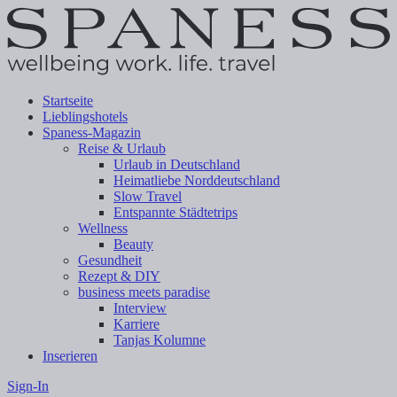
Startseite
Lieblingshotels
Spaness-Magazin
Reise & Urlaub
Urlaub in Deutschland
Heimatliebe Norddeutschland
Slow Travel
Entspannte Städtetrips
Wellness
Beauty
Gesundheit
Rezept & DIY
business meets paradise
Interview
Karriere
Tanjas Kolumne
Inserieren
Sign-In