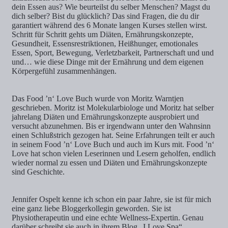
dein Essen aus? Wie beurteilst du selber Menschen? Magst du
dich selber? Bist du glücklich? Das sind Fragen, die du dir
garantiert während des 6 Monate langen Kurses stellen wirst.
Schritt für Schritt gehts um Diäten, Ernährungskonzepte,
Gesundheit, Essensrestriktionen, Heißhunger, emotionales
Essen, Sport, Bewegung, Verletzbarkeit, Partnerschaft und und
und… wie diese Dinge mit der Ernährung und dem eigenen
Körpergefühl zusammenhängen.
Das Food ’n‘ Love Buch wurde von Moritz Warntjen
geschrieben. Moritz ist Molekularbiologe und Moritz hat selber
jahrelang Diäten und Ernährungskonzepte ausprobiert und
versucht abzunehmen. Bis er irgendwann unter den Wahnsinn
einen Schlußstrich gezogen hat. Seine Erfahrungen teilt er auch
in seinem Food ’n‘ Love Buch und auch im Kurs mit. Food ’n‘
Love hat schon vielen Leserinnen und Lesern geholfen, endlich
wieder normal zu essen und Diäten und Ernährungskonzepte
sind Geschichte.
Jennifer Ospelt kenne ich schon ein paar Jahre, sie ist für mich
eine ganz liebe Bloggerkollegin geworden. Sie ist
Physiotherapeutin und eine echte Wellness-Expertin. Genau
darüber schreibt sie auch in ihrem Blog „I Love Spa“.