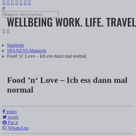
Startseite
SPANESS-Magazin
Food ’n‘ Love – Ich ess dann mal normal
Food ’n‘ Love – Ich ess dann mal
Food ’n‘ Love – Ich ess dann mal no
normal
Tanja Klindworth
teilen
tweet
Inhalte Anzeigen 1) Food ’n‘ Love Buch & Onlinekurs 1.1) Diät nein 
Pin it
WhatsApp