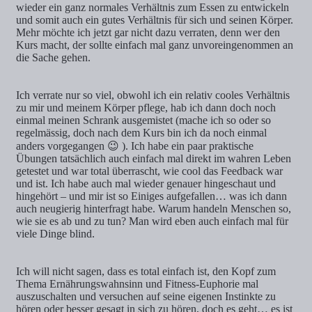
wieder ein ganz normales Verhältnis zum Essen zu entwickeln
und somit auch ein gutes Verhältnis für sich und seinen Körper.
Mehr möchte ich jetzt gar nicht dazu verraten, denn wer den
Kurs macht, der sollte einfach mal ganz unvoreingenommen an
die Sache gehen.
Ich verrate nur so viel, obwohl ich ein relativ cooles Verhältnis
zu mir und meinem Körper pflege, hab ich dann doch noch
einmal meinen Schrank ausgemistet (mache ich so oder so
regelmässig, doch nach dem Kurs bin ich da noch einmal
anders vorgegangen 😉 ). Ich habe ein paar praktische
Übungen tatsächlich auch einfach mal direkt im wahren Leben
getestet und war total überrascht, wie cool das Feedback war
und ist. Ich habe auch mal wieder genauer hingeschaut und
hingehört – und mir ist so Einiges aufgefallen… was ich dann
auch neugierig hinterfragt habe. Warum handeln Menschen so,
wie sie es ab und zu tun? Man wird eben auch einfach mal für
viele Dinge blind.
Ich will nicht sagen, dass es total einfach ist, den Kopf zum
Thema Ernährungswahnsinn und Fitness-Euphorie mal
auszuschalten und versuchen auf seine eigenen Instinkte zu
hören oder besser gesagt in sich zu hören, doch es geht… es ist