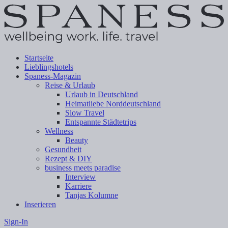
Startseite
Lieblingshotels
Spaness-Magazin
Reise & Urlaub
Urlaub in Deutschland
Heimatliebe Norddeutschland
Slow Travel
Entspannte Städtetrips
Wellness
Beauty
Gesundheit
Rezept & DIY
business meets paradise
Interview
Karriere
Tanjas Kolumne
Inserieren
Sign-In