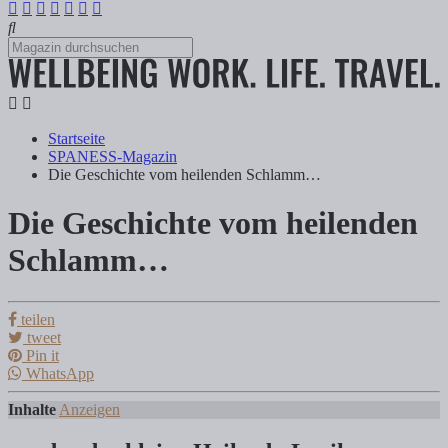
Startseite
SPANESS-Magazin
Die Geschichte vom heilenden Schlamm…
Die Geschichte vom heilenden
Die Geschichte vom heilenden Schlamm…
Schlamm…
Tanja Klindworth
teilen
tweet
Pin it
Inhalte Anzeigen 1) …oder das kleine Heilerde-Lexikon 2) Fango – Mi
WhatsApp
Inhalte
Anzeigen