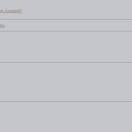
ins Ausland?
obs