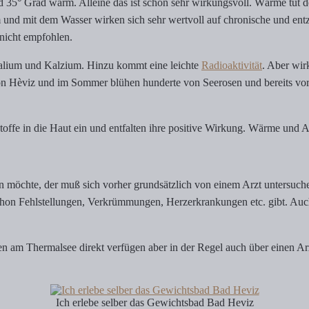
d 35° Grad warm. Alleine das ist schon sehr wirkungsvoll. Wärme tu
m und mit dem Wasser wirken sich sehr wertvoll auf chronische und en
nicht empfohlen.
Kalium und Kalzium. Hinzu kommt eine leichte
Radioaktivität
. Aber wir
on Hèviz und im Sommer blühen hunderte von Seerosen und bereits vor 
ffe in die Haut ein und entfalten ihre positive Wirkung. Wärme und A
 möchte, der muß sich vorher grundsätzlich von einem Arzt untersuchen
schon Fehlstellungen, Verkrümmungen, Herzerkrankungen etc. gibt. Auch
 am Thermalsee direkt verfügen aber in der Regel auch über einen Arzt
Ich erlebe selber das Gewichtsbad Bad Heviz