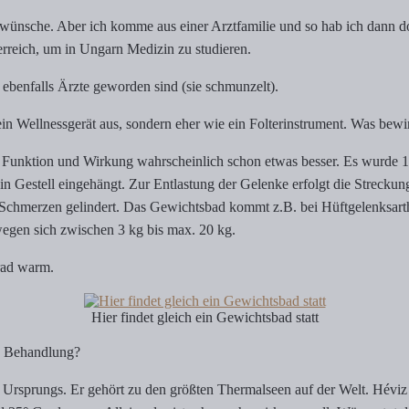
swünsche. Aber ich komme aus einer Arztfamilie und so hab ich dann do
rreich, um in Ungarn Medizin zu studieren.
ebenfalls Ärzte geworden sind (sie schmunzelt).
n Wellnessgerät aus, sondern eher wie ein Folterinstrument. Was bewi
e Funktion und Wirkung wahrscheinlich schon etwas besser. Es wurde 1
in Gestell eingehängt. Zur Entlastung der Gelenke erfolgt die Strecku
chmerzen gelindert. Das Gewichtsbad kommt z.B. bei Hüftgelenksarth
wegen sich zwischen 3 kg bis max. 20 kg.
rad warm.
Hier findet gleich ein Gewichtsbad statt
ie Behandlung?
rsprungs. Er gehört zu den größten Thermalseen auf der Welt. Héviz he