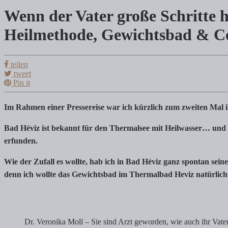
Wenn der Vater große Schritte 
Wenn der Vater große Schritte hinterläss
Heilmethode, Gewichtsbad & C
Tanja Klindworth
teilen
tweet
Pin it
Im Rahmen einer Pressereise war ich kürzlich zum zweiten Mal im k
Im Rahmen einer Pressereise war ich kürzlich zum zweiten Mal 
Bad Héviz ist bekannt für den Thermalsee mit Heilwasser… und
erfunden.
Wie der Zufall es wollte, hab ich in Bad Héviz ganz spontan sei
denn ich wollte das Gewichtsbad im Thermalbad Heviz natürlich 
Dr. Veronika Moll – Sie sind Arzt geworden, wie auch ihr Vat