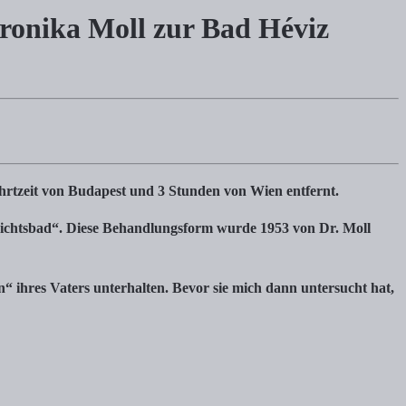
eronika Moll zur Bad Héviz
d Héviz Heilmethode, Gewichtsbad & Co.
von Budapest und 3 Stunden von Wien entfernt. Bad Héviz ist bekann
hrtzeit von Budapest und 3 Stunden von Wien entfernt.
wichtsbad“. Diese Behandlungsform wurde 1953 von Dr. Moll
n“ ihres Vaters unterhalten. Bevor sie mich dann untersucht hat,