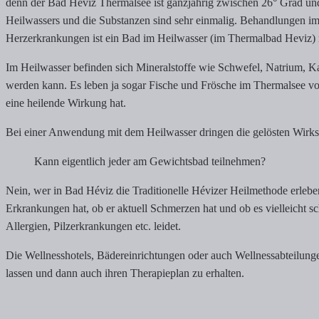
denn der Bad Heviz Thermalsee ist ganzjährig zwischen 26° Grad un
Heilwassers und die Substanzen sind sehr einmalig. Behandlungen i
Herzerkrankungen ist ein Bad im Heilwasser (im Thermalbad Heviz) 
Im Heilwasser befinden sich Mineralstoffe wie Schwefel, Natrium, 
werden kann. Es leben ja sogar Fische und Frösche im Thermalsee v
eine heilende Wirkung hat.
Bei einer Anwendung mit dem Heilwasser dringen die gelösten Wirksto
Kann eigentlich jeder am Gewichtsbad teilnehmen?
Nein, wer in Bad Héviz die Traditionelle Hévizer Heilmethode erleben
Erkrankungen hat, ob er aktuell Schmerzen hat und ob es vielleicht 
Allergien, Pilzerkrankungen etc. leidet.
Die Wellnesshotels, Bädereinrichtungen oder auch Wellnessabteilungen
lassen und dann auch ihren Therapieplan zu erhalten.