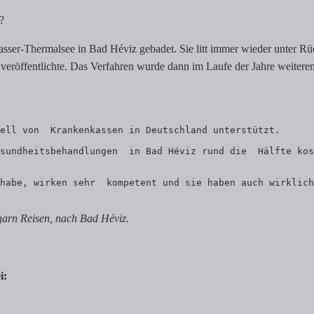
?
asser-Thermalsee in Bad Héviz gebadet. Sie litt immer wieder unter R
 veröffentlichte. Das Verfahren wurde dann im Laufe der Jahre weitere
ell von  Krankenkassen in Deutschland unterstützt. 
sundheitsbehandlungen  in Bad Héviz rund die  Hälfte kos
habe, wirken sehr  kompetent und sie haben auch wirklich
garn Reisen, nach Bad Héviz.
i: