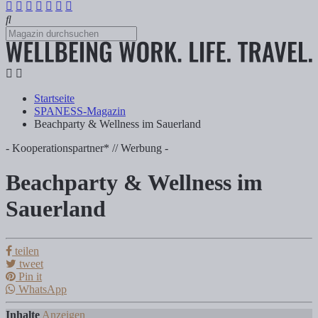
Startseite
SPANESS-Magazin
Beachparty & Wellness im Sauerland
- Kooperationspartner* // Werbung -
Beachparty & Wellness im
Beachparty & Wellness im Sauerland
Sauerland
Tanja Klindworth
teilen
tweet
Pin it
Inhalte Anzeigen 1) Wellnessurlaub unter Plamen – mitten im Sauer
WhatsApp
Inhalte
Anzeigen