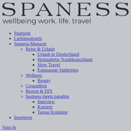
Startseite
Lieblingshotels
Spaness-Magazin
Reise & Urlaub
Urlaub in Deutschland
Heimatliebe Norddeutschland
Slow Travel
Entspannte Städtetrips
Wellness
Beauty
Gesundheit
Rezept & DIY
business meets paradise
Interview
Karriere
Tanjas Kolumne
Inserieren
Sign-In