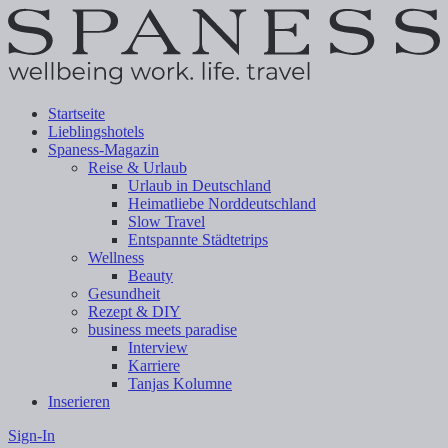
Startseite
Lieblingshotels
Spaness-Magazin
Reise & Urlaub
Urlaub in Deutschland
Heimatliebe Norddeutschland
Slow Travel
Entspannte Städtetrips
Wellness
Beauty
Gesundheit
Rezept & DIY
business meets paradise
Interview
Karriere
Tanjas Kolumne
Inserieren
Sign-In