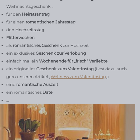
Weihnachtsgeschenk…
für den
Heiratsantrag
für einen
romantischen Jahrestag
den
Hochzeitsstag
Flitterwochen
als
romantisches Geschenk
zur Hochzeit
ein exklusives
Geschenk zur Verlobung
einfach mal ein
Wochenende für „frisch“ Verliebte
ein originelles
Geschenk zum Valentinstag
(Lest dazu auch
gern unseren Artikel „
Wellness zum Valentinstag
„)
eine
romantische Auszeit
ein romantisches
Date
…