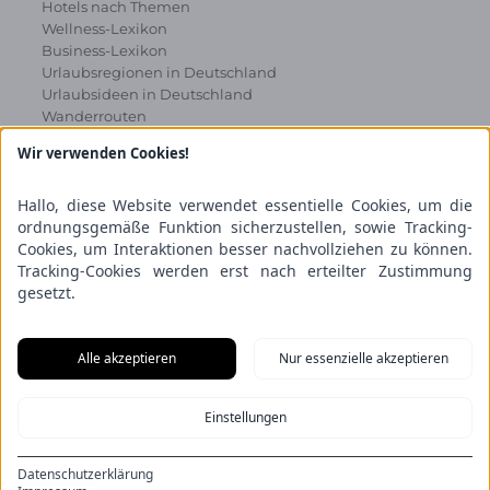
Hotels nach Themen
Wellness-Lexikon
Business-Lexikon
Urlaubsregionen in Deutschland
Urlaubsideen in Deutschland
Wanderrouten
Wir verwenden Cookies!
Kooperation & Zusammenarbeit
Kundenbereich
Hallo, diese Website verwendet essentielle Cookies, um die
Presse
ordnungsgemäße Funktion sicherzustellen, sowie Tracking-
Über uns
Cookies, um Interaktionen besser nachvollziehen zu können.
Kooperation/Zusammenarbeit
Tracking-Cookies werden erst nach erteilter Zustimmung
Service/Partner
gesetzt.
Blogger-Datenbank
Rechtliches
Alle akzeptieren
Nur essenzielle akzeptieren
Impressum
Einstellungen
Datenschutz
Nutzungsbestimmungen
Genuss Club
Datenschutzerklärung