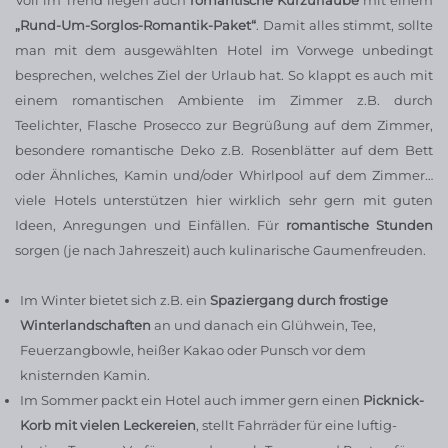
Voll im Trend liegen auch
romantische Kurzurlaube
mit einem
„Rund-Um-Sorglos-Romantik-Paket“
. Damit alles stimmt, sollte
man mit dem ausgewählten Hotel im Vorwege unbedingt
besprechen, welches Ziel der Urlaub hat. So klappt es auch mit
einem romantischen Ambiente im Zimmer z.B. durch
Teelichter, Flasche Prosecco zur Begrüßung auf dem Zimmer,
besondere romantische Deko z.B. Rosenblätter auf dem Bett
oder Ähnliches, Kamin und/oder Whirlpool auf dem Zimmer…
viele Hotels unterstützen hier wirklich sehr gern mit guten
Ideen, Anregungen und Einfällen. Für
romantische Stunden
sorgen (je nach Jahreszeit) auch kulinarische Gaumenfreuden.
Im Winter bietet sich z.B. ein
Spaziergang durch frostige
Winterlandschaften
an und danach ein Glühwein, Tee,
Feuerzangbowle, heißer Kakao oder Punsch vor dem
knisternden Kamin.
Im Sommer packt ein Hotel auch immer gern einen
Picknick-
Korb mit vielen Leckereien
, stellt Fahrräder für eine luftig-