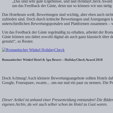
„Das sind sehr gute Ergebnisse, und laut HolidayCheck Award 
um das Feedback der Gäste, denn nur so können wir uns stetig 
Das Hotelteam weiß, Bewertungen sind wichtig, aber eben auch nicht 
zufrieden sind. Doch durch kritische Bewertungen und Anregungen kan
unterschiedlichen Bewertungsportalen und Plattformen zusammen – wi
Um das Feedback der Gäste regelmäßig zu erhalten, arbeitet der Ro
Gäste können uns dabei sowohl digital als auch ganz klassisch über 
genutzt“, so Reuter.
Romantischer Winkel Hotel & Spa Resort – HolidayCheck Award 2018
Doch Achtung! Auch kleinere Bewertungsangebote sollten Hotels da
Google, Foursquare, swarm… um nur mal ein paar zu nennen. Die Prof
Dieser Artikel ist anhand einer Pressemeldung entstanden! Die Bild
eigenen Archiv, da wir auch selber schon im Hotel zu Gast waren.
__