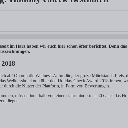
 Check Bestnoten
) Romantischer Winkel: HolidayCheck Bewerter sind begeistert! 1.2)
rt im Harz haben wir euch hier schon öfter berichtet. Denn das H
 Auszeichnungen.
 2018
lich ab! Ob nun die Wellness-Aphrodite, der große Mittelstands-Preis, 
das Wellnesshotel nun über den Holiday Check Award 2018 freuen, welc
r durch die Nutzer der Plattform, in Form von Bewertungen.
ommen, müssen innerhalb von einem Jahr mindestens 50 Gäste das Hote
ent liegen.