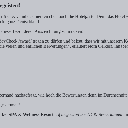
geistert!
er Stelle… und das merken eben auch die Hotelgäste. Denn das Hotel w
n in ganz Deutschland.
mit dieser besonderen Auszeichnung schmücken!
lidayCheck Award’ tragen zu dürfen und belegt, dass wir mit unserem Ko
ür die vielen und ehrlichen Bewertungen“, erläutert Nora Oelkers, Inha
erhand nachgefragt, wie hoch die Bewertungen denn im Durchschnitt t
 gesammelt!
nkel SPA & Wellness Resort
lag
insgesamt bei 1.400 Bewertungen
u