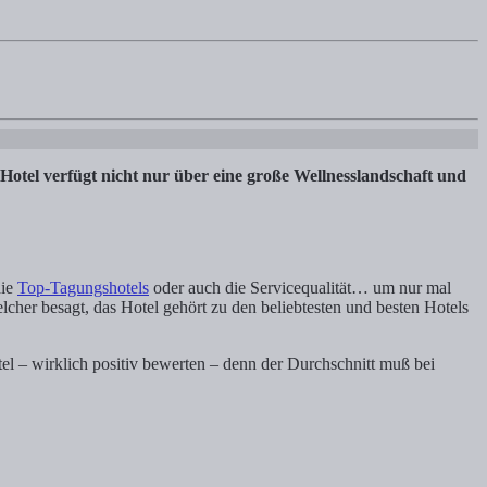
 Romantischer Winkel Bewertung: 108 – 96 – 5,7 Über das Wellnesshot
otel verfügt nicht nur über eine große Wellnesslandschaft und
die
Top-Tagungshotels
oder auch die Servicequalität… um nur mal
her besagt, das Hotel gehört zu den beliebtesten und besten Hotels
l – wirklich positiv bewerten – denn der Durchschnitt muß bei