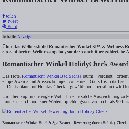
Romantischer Winkel Bewertung: Holiday
teilen
Tanja Klindworth
tweet
Pin it
Inhalte Anzeigen 1) Romantischer Winkel HolidyCheck Award 2018 1.1
Inhalte
Anzeigen
Über das Wellnesshotel Romantischer Winkel SPA & Wellness Reso
ein echt breites Wellnessangebot, sondern auch über zahlreiche
Romantischer Winkel HolidyCheck Award
Das Hotel
Romantischr Winkel Bad Sachsa
räumt – verdient – ordent
einige Awards und Auszeichnungen zu nennen. Ganz frisch darf sich 
in Deutschland auf Holiday Check – gewählt und abgestimmt wird hie
Um überhaupt in die engere Wahl, für eine solche Auszeichnung zu k
mindestens 5,0 und einer Weiterempfehlungsrate von mehr als 90 Proz
Romantischer Winkel Hotel & Spa Resort – Bewertung durch Holiday Check