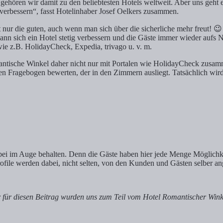
gehören wir damit zu den beliebtesten Hotels weltweit. Aber uns geh
verbessern“, fasst Hotelinhaber Josef Oelkers zusammen.
nur die guten, auch wenn man sich über die sicherliche mehr freut! 
n sich ein Hotel stetig verbessern und die Gäste immer wieder aufs N
e z.B. HolidayCheck, Expedia, trivago u. v. m.
mantische Winkel daher nicht nur mit Portalen wie HolidayCheck zusam
den Fragebogen bewerten, der in den Zimmern ausliegt. Tatsächlich wi
bei im Auge behalten. Denn die Gäste haben hier jede Menge Möglich
ile werden dabei, nicht selten, von den Kunden und Gästen selber an
er für diesen Beitrag wurden uns zum Teil vom Hotel Romantischer Win