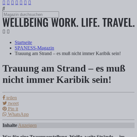
Startseite
SPANESS-Magazin
Trauung am Strand – es muß nicht immer Karibik sein!
Trauung am Strand – es muß
Trauung am Strand – es muß nicht immer K
nicht immer Karibik sein!
Tanja Klindworth
teilen
tweet
Pin it
Was für eine Traumvorstellung. Weiße, weite Strände… im Hintergrund
WhatsApp
Inhalte
Anzeigen
Was für eine Traumvorstellung. Weiße, weite Strände… im