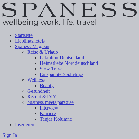
Startseite
Lieblingshotels
Spaness-Magazin
Reise & Urlaub
Urlaub in Deutschland
Heimatliebe Norddeutschland
Slow Travel
Entspannte Städtetrips
Wellness
Beauty
Gesundheit
Rezept & DIY
business meets paradise
Interview
Karriere
Tanjas Kolumne
Inserieren
Sign-In