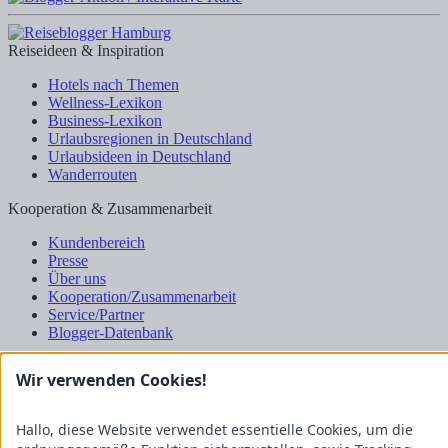
Reiseideen & Inspiration
Hotels nach Themen
Wellness-Lexikon
Business-Lexikon
Urlaubsregionen in Deutschland
Urlaubsideen in Deutschland
Wanderrouten
Kooperation & Zusammenarbeit
Kundenbereich
Presse
Über uns
Kooperation/Zusammenarbeit
Service/Partner
Blogger-Datenbank
Rechtliches
Wir verwenden Cookies!
Impressum
Datenschutz
Hallo, diese Website verwendet essentielle Cookies, um die
Nutzungsbestimmungen