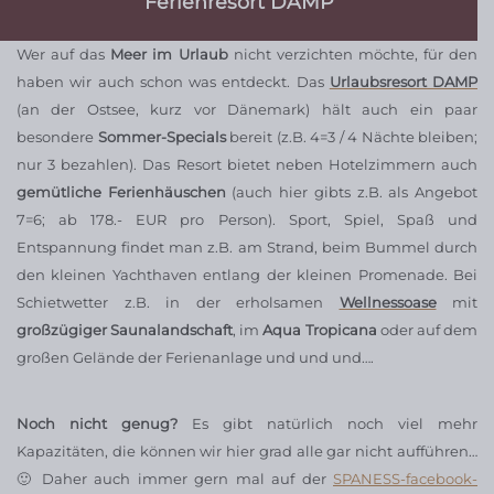
Ferienresort DAMP
Wer auf das
Meer im Urlaub
nicht verzichten möchte, für den
haben wir auch schon was entdeckt. Das
Urlaubsresort DAMP
(an der Ostsee, kurz vor Dänemark) hält auch ein paar
besondere
Sommer-Specials
bereit (z.B. 4=3 / 4 Nächte bleiben;
nur 3 bezahlen). Das Resort bietet neben Hotelzimmern auch
gemütliche Ferienhäuschen
(auch hier gibts z.B. als Angebot
7=6; ab 178.- EUR pro Person). Sport, Spiel, Spaß und
Entspannung findet man z.B. am Strand, beim Bummel durch
den kleinen Yachthaven entlang der kleinen Promenade. Bei
Schietwetter z.B. in der erholsamen
Wellnessoase
mit
großzügiger Saunalandschaft
, im
Aqua Tropicana
oder auf dem
großen Gelände der Ferienanlage und und und….
Noch nicht genug?
Es gibt natürlich noch viel mehr
Kapazitäten, die können wir hier grad alle gar nicht aufführen…
🙂 Daher auch immer gern mal auf der
SPANESS-facebook-