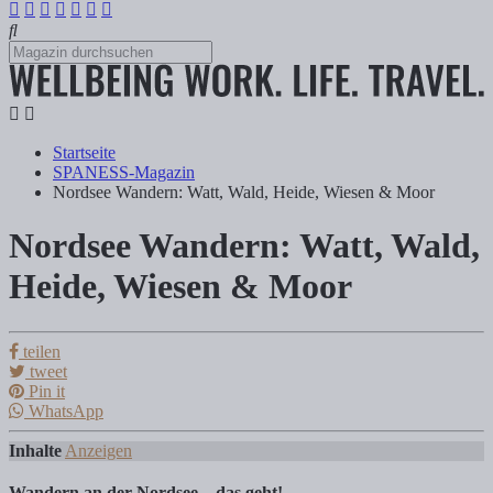
Startseite
SPANESS-Magazin
Nordsee Wandern: Watt, Wald, Heide, Wiesen & Moor
Nordsee Wandern: Watt, Wald,
Nordsee Wandern: Watt, Wald, Heide, Wi
Heide, Wiesen & Moor
Tanja Klindworth
teilen
tweet
Pin it
Lust auf Wandern an der Nordsee? Wir nehmen euch mit auf eine fanta
WhatsApp
Inhalte
Anzeigen
Wandern an der Nordsee – das geht!