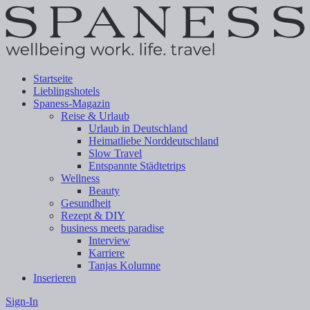
Startseite
Lieblingshotels
Spaness-Magazin
Reise & Urlaub
Urlaub in Deutschland
Heimatliebe Norddeutschland
Slow Travel
Entspannte Städtetrips
Wellness
Beauty
Gesundheit
Rezept & DIY
business meets paradise
Interview
Karriere
Tanjas Kolumne
Inserieren
Sign-In