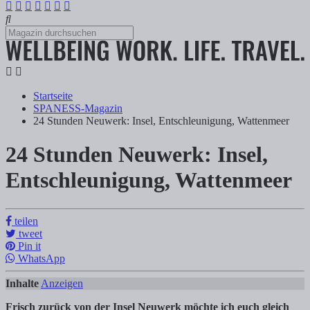
Startseite
SPANESS-Magazin
24 Stunden Neuwerk: Insel, Entschleunigung, Wattenmeer
24 Stunden Neuwerk: Insel,
24 Stunden Neuwerk: Insel, Entschleunig
Entschleunigung, Wattenmeer
Tanja Klindworth
teilen
tweet
Inhalte Anzeigen 1) Wattwanderung nach Neuwerk 1.1) Von Sahlenb
Pin it
WhatsApp
Inhalte
Anzeigen
Frisch zurück von der Insel Neuwerk möchte ich euch gleich