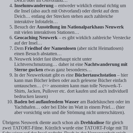
Deich oder im Ostvorland…
Inselumwanderung
– entweder wirklich einmal richtig um
die Insel (also auch mit Ostvorland) oder direkt auf dem
Deich… entlang der Strecken stehen auch zahlreiche
interaktive Infotafeln…
Besuch der
Ausstellung im Nationalparkhaus Neuwerk
mit vielen interaktiven Stationen…
Geocaching Neuwerk
– es gibt wirklich zahlreiche Verstecke
auf der Insel…
Dem
Friedhof der Namenlosen
(aber nicht Heimatlosen)
einen Besuch abstatten…
Neuwerk leidet fast überhaupt nicht unter
Lichtverschmutzung… daher ist eine
Nachtwanderung mit
Sterne gucken
etwas ganz besonderes…
In der Neuwerkstatt gibt es eine
Büchertauschstation
– hier
kann man Bücher leihen oder auch gelesene Bücher einfach
umtauschen… (=> ansonsten kann man tolle Neuwerk-T-
Shirts, Jacken, Pullover etc. dort kaufen und auch individuell
bedrucken lassen)
Baden bei auflaufendem Wasser
am Badehäuschen oder im
Yachthafen… oder bei Ebbe im Watt in einem Priel… (hier
aber vorsichtig sein und die Strömung nicht unterschätzen).
Übrigens Neuwerk diente auch schon als
Drehkulisse
für gleich
zwei TATORT-Filme. Kürzlich wurde eine TATORT-Folge mit Til