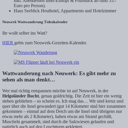
inkl. Abendessen Insel-Eintopf & Frühstück ab rund 35.-
Euro pro Person).
Haus Seeblick Heuthotel, Appartments und Hotelzimmer
Neuwerk Wattwanderung Tidenkalender
Ihr wollt selber ins Watt?
HIER
gehts zum Neuwerk-Gezeiten-Kalender.
Wattwanderung nach Neuwerk: Es gibt mehr zu
sehen als man denkt…
Wer mal richtig entspannen möchte ist auf Neuwerk, in der
Helgoländer Bucht
, genau goldrichtig. Die Zeit ist hier ein wenig
stehen geblieben – so scheint es. Ich mag das… Wir sind kreuz und
quer über die Insel gewandert (gut 14 Kilometer sind hier zusammen
gekommen – einmal auf dem Deich um die Insel sind übrigens nur
etwas mehr als 2 Kilometer), haben etwas am Strand gechillt,
Muscheln gesammelt, sind durch die Salzwiesen gelaufen und
natürlich auch auf den Leuchtturm geklettert.