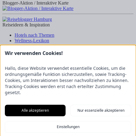
Blogger-Aktion / Interaktive Karte
Reiseideen & Inspiration
Hotels nach Themen
Wellness-Lexikon
Business-Lexikon
Urlaubsregionen in Deutschland
Wir verwenden Cookies!
Urlaubsideen in Deutschland
Wanderrouten
Hallo, diese Website verwendet essentielle Cookies, um die
Kooperation & Zusammenarbeit
ordnungsgemäße Funktion sicherzustellen, sowie Tracking-
Cookies, um Interaktionen besser nachvollziehen zu können.
Kundenbereich
Tracking-Cookies werden erst nach erteilter Zustimmung
Presse
gesetzt.
Über uns
Kooperation/Zusammenarbeit
Service/Partner
Alle akzeptieren
Nur essenzielle akzeptieren
Blogger-Datenbank
Rechtliches
Einstellungen
Impressum