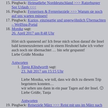
Pingback:
Heimatliebe Norddeutschland >>> Ratzeburger
See Urlaub <<<
Pingback:
Fernreisen & Fernreiseziele >>> Warum sie noch
auf uns warten müssen!
Pingback:
Kurios, einzigartig und ungewöhnlich Übernachten
– WellSpa-Portal
Monika
sagt:
26. April 2017 um 8:48 Uhr
Hört sich spannend an! Ich freue mich schon darauf die Insel
bald kennenzulernen und in einem Heuhotel habe ich vorher
auch noch nie übernachtet … bin sehr gespannt!
Liebe Grüße Monika
Antworten
Tanja Klindworth
sagt:
23. Juli 2017 um 15:15 Uhr
Liebe Monika, wie toll, dass wir dich zu diesem Trip
begeistern konnten…
wir sehen uns dann in ein paar Tagen auf der Insel. 🙂
Liebe Grüße, Tanja
Antworten
Pingback:
Reiseziele März >>> Reist mit uns im März nach