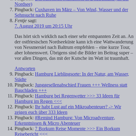
Nordsee)
Pingback:
Cuxhaven im März – Von Wind, Wasser und der
Sehnsucht nach Ruhe
Fentje
sagt:
7. August 2019 um 20:15 Uhr
Das hört sich wirklich nach einer sehr entspannten Zeit an. An
der ostfriesischen Nordseeküste kann ich eine Wattwanderung
von Nessmersiel nach Baltrum empfehlen – eine kurze Tour,
aber lohnenswert. Übrigens sind die Bilder im Beitrag super –
vor allen Dingen, das mit der Kutsche im Watt ist traumhaft.
Antworten
Pingback:
Hamburg Lieblingsorte: In der Natur, am Wasser,
Städte
Pingback:
Junggesellenabschied Frauen +++ Wellness statt
Bauchladen +++
Pingback:
Hamburg bei Regenwetter >>> 33 Ideen für
Hamburg im Regen <<<
Pingback:
Ihr habt Lust auf ein Mikroabenteuer? -> Wir
zeigen euch über 333 Ideen
Pingback:
#Remind Hamburg: Von Microadventure,
Erkenntnissen & Micro Abenteuer
Pingback:
7 Borkum Reise Momente >>> Ein Borkum
Reisebericht <<<