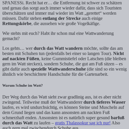
SPANESSi. Recht hat er… die Entfernung ist schwer zu schätzen
und genau das sorgt auch immer wieder dafür, dass sich Touristen
überschätzen und immer mal wieder im Watt „gerettet“ werden
müssen. Dafür stehen
entlang der Strecke
auch einige
Rettungskörbe
, die aussehen wie große Vogelkäfige.
Wie stehts mit euch? Habt ihr schon mal eine Wattwanderung
gemacht?
Los gehts… wer
durch das Watt wandern
möchte, sollte das am
besten mit Schuhen tun (jedenfalls bei einer so langen Tour).
Nicht
auf nackten Füßen
, keine Gummistiefel oder Latschen (die bleiben
gern im Watt stecken), sondern Schuhe, die gut am Fuß sitzen – es
gibt dafür auch
spezielle Wattwanderschuhe
(die sind so ein wenig
ähnlich wie beschichtete Handschuhe für die Gartenarbeit.
Warum Schuhe im Watt?
Der Weg durch das Watt sieht zwar gradlinig aus, ist es aber nicht
zwingend. Teilweise muß der Wattwanderer
durch tieferes Wasser
laufen, es wird undurchsichtig, es können Steine und Muscheln auf
dem Grund liegen und das kann ansonsten am nackten Fuß
schmerzhaft enden. Ansonsten ist es natürlich super gesund
barfuß
durch das Watt
zu laufen –
gratis Thalassokur sag ich nur!
Also
auch gern mal zwischendurch Schuhe aus…