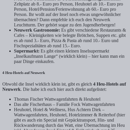
Zeltplatz ab 8.- Euro pro Person, Heuhotel ab 10.- Euro pro
Person, Hotel/Pension/Ferienwohnung ab 60.- Euro pro
Person. Ihr wollt auf der Insel noch etwas ungewöhnlicher
übernachten? Dann empfehle ich euch den Neuwerk
Leuchtturm. Der gehört sogar zu den Jugendherbergen!
Neuwerk Gastronomie:
Es gibt verschiedene Restaurants &
Cafes – Kleinigkeiten wie belegte Brötchen, Suppen etc. gibt
es ab rund 3.- Euro, Pizza & Pasta ab rund 10.- Euro und
Fischspezialitäten ab rund 15.- Euro.
Supermarkt:
Es gibt einen kleinen Inselsupermarkt
„Inselkaufmann Lange“ (wirklich klein) – hier kann man ein
paar Dinge einkaufen.
4 Heu-Hotels auf Neuwerk
Obwohl die Insel wirklich klein ist, gibt es gleich
4 Heu-Hotels auf
Neuwerk
. Die habe ich euch hier auch direkt aufgelistet:
Thomas Fischer Wattwagenfahrten & Heuhotel
Das alte Fischerhaus – Familie Fock Wattwagenfahrten
Heuhotel, Hotel & Wellness, Hus Achtern Diek –
Wattwagenfahrten, Heuhotel, Hotelzimmer & Reiterhof (hier
gibt es auch ein Special mit Gepäcktransport, Hin- und
Rückwanderung durch das Watt, eine Übernachtung im Heu