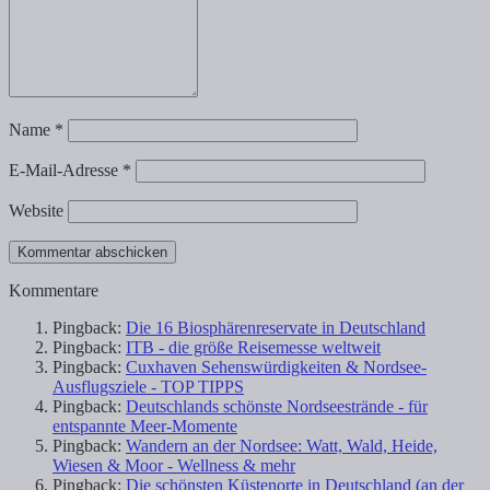
Name
*
E-Mail-Adresse
*
Website
Kommentare
Pingback:
Die 16 Biosphärenreservate in Deutschland
Pingback:
ITB - die größe Reisemesse weltweit
Pingback:
Cuxhaven Sehenswürdigkeiten & Nordsee-
Ausflugsziele - TOP TIPPS
Pingback:
Deutschlands schönste Nordseestrände - für
entspannte Meer-Momente
Pingback:
Wandern an der Nordsee: Watt, Wald, Heide,
Wiesen & Moor - Wellness & mehr
Pingback:
Die schönsten Küstenorte in Deutschland (an der