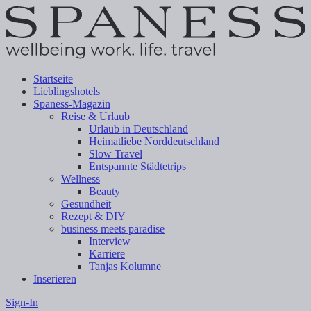
Startseite
Lieblingshotels
Spaness-Magazin
Reise & Urlaub
Urlaub in Deutschland
Heimatliebe Norddeutschland
Slow Travel
Entspannte Städtetrips
Wellness
Beauty
Gesundheit
Rezept & DIY
business meets paradise
Interview
Karriere
Tanjas Kolumne
Inserieren
Sign-In