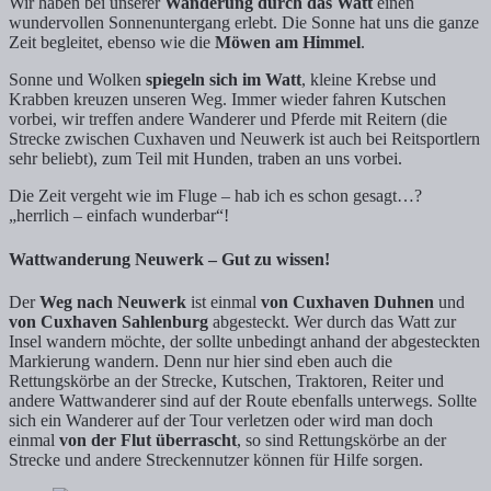
Wir haben bei unserer
Wanderung durch das Watt
einen
wundervollen Sonnenuntergang erlebt. Die Sonne hat uns die ganze
Zeit begleitet, ebenso wie die
Möwen am Himmel
.
Sonne und Wolken
spiegeln sich im Watt
, kleine Krebse und
Krabben kreuzen unseren Weg. Immer wieder fahren Kutschen
vorbei, wir treffen andere Wanderer und Pferde mit Reitern (die
Strecke zwischen Cuxhaven und Neuwerk ist auch bei Reitsportlern
sehr beliebt), zum Teil mit Hunden, traben an uns vorbei.
Die Zeit vergeht wie im Fluge – hab ich es schon gesagt…?
„herrlich – einfach wunderbar“!
Wattwanderung Neuwerk – Gut zu wissen!
Der
Weg nach Neuwerk
ist einmal
von Cuxhaven Duhnen
und
von Cuxhaven Sahlenburg
abgesteckt. Wer durch das Watt zur
Insel wandern möchte, der sollte unbedingt anhand der abgesteckten
Markierung wandern. Denn nur hier sind eben auch die
Rettungskörbe an der Strecke, Kutschen, Traktoren, Reiter und
andere Wattwanderer sind auf der Route ebenfalls unterwegs. Sollte
sich ein Wanderer auf der Tour verletzen oder wird man doch
einmal
von der Flut überrascht
, so sind Rettungskörbe an der
Strecke und andere Streckennutzer können für Hilfe sorgen.