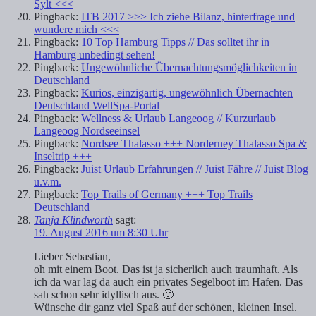
Sylt <<<
Pingback:
ITB 2017 >>> Ich ziehe Bilanz, hinterfrage und
wundere mich <<<
Pingback:
10 Top Hamburg Tipps // Das solltet ihr in
Hamburg unbedingt sehen!
Pingback:
Ungewöhnliche Übernachtungsmöglichkeiten in
Deutschland
Pingback:
Kurios, einzigartig, ungewöhnlich Übernachten
Deutschland WellSpa-Portal
Pingback:
Wellness & Urlaub Langeoog // Kurzurlaub
Langeoog Nordseeinsel
Pingback:
Nordsee Thalasso +++ Norderney Thalasso Spa &
Inseltrip +++
Pingback:
Juist Urlaub Erfahrungen // Juist Fähre // Juist Blog
u.v.m.
Pingback:
Top Trails of Germany +++ Top Trails
Deutschland
Tanja Klindworth
sagt:
19. August 2016 um 8:30 Uhr
Lieber Sebastian,
oh mit einem Boot. Das ist ja sicherlich auch traumhaft. Als
ich da war lag da auch ein privates Segelboot im Hafen. Das
sah schon sehr idyllisch aus. 🙂
Wünsche dir ganz viel Spaß auf der schönen, kleinen Insel.