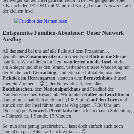
Schweiger auf der Insel gedreht. Doch in der Vergangenheit spielt
z.B. auch der TATORT mit Mandfred Krug „Tod auf Neuwerk“ auf
der kleinen Insel.
Entspanntes Familien-Abenteuer: Unser Neuwerk
Ausflug
All das stand bei uns auf alle Fälle auf dem Programm…
gemütliches
Zusammensitzen
am Abend mit
Blick in die Sterne
natürlich. Wir schliefen im Heu,
wanderten um die Insel
, vorbei
am Anleger und über den Strand, verbanden unsere Wanderung mit
der Suche nach
Geocaching
, studierten die Infotafeln, machten
Picknick im Herrengarten
, statteten dem
Bernsteinhaus
(hüstel
eher ein Zimmer… 😉 ), der Neuwerkstatt, dem alten
Badehäuschen
, dem
Nationalparkhaus
und Friedhof der
Namenlosen einen Besuch ab. Wir tranken
Kaffee im Leuchtturm
dann ging es natürlich auch hoch (138 Stufen)
auf den Turm
und
zurück von der Insel führte uns der Weg gegen 17.30 Uhr (am
Dienstag) per
Neuwerk Pferdekutsche
nach Cuxhaven Sahlenburg
– Fahrtzeit ca. 1 Stunde, 15 Minuten.
So, nun aber genug geschrieben… lasst doch einfach auch noch
einmal ein paar Bilder auf euch wirken… 🙂