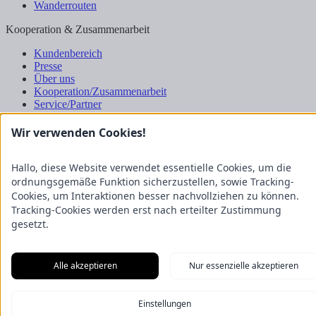
Wanderrouten
Kooperation & Zusammenarbeit
Kundenbereich
Presse
Über uns
Kooperation/Zusammenarbeit
Service/Partner
Blogger-Datenbank
Wir verwenden Cookies!
Rechtliches
Impressum
Hallo, diese Website verwendet essentielle Cookies, um die
Datenschutz
ordnungsgemäße Funktion sicherzustellen, sowie Tracking-
Nutzungsbestimmungen
Cookies, um Interaktionen besser nachvollziehen zu können.
Genuss Club
Tracking-Cookies werden erst nach erteilter Zustimmung
gesetzt.
Alle akzeptieren
Nur essenzielle akzeptieren
Einstellungen