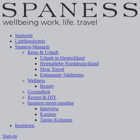
Startseite
Lieblingshotels
Spaness-Magazin
Reise & Urlaub
Urlaub in Deutschland
Heimatliebe Norddeutschland
Slow Travel
Entspannte Städtetrips
Wellness
Beauty
Gesundheit
Rezept & DIY
business meets paradise
Interview
Karriere
Tanjas Kolumne
Inserieren
Sign-In