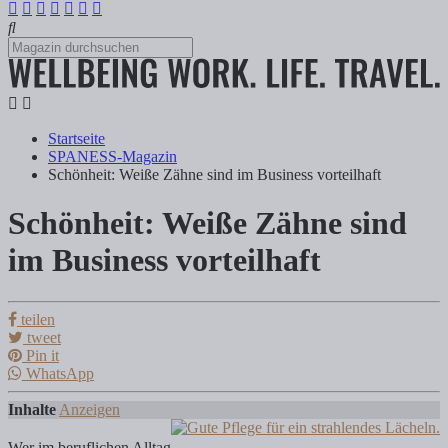
Startseite
SPANESS-Magazin
Schönheit: Weiße Zähne sind im Business vorteilhaft
Schönheit: Weiße Zähne sind
Schönheit: Weiße Zähne sind im Business v
im Business vorteilhaft
Gastautor
teilen
tweet
Pin it
Wer im beruflichen Alltag viel unterwegs ist, viele Kunden besucht, 
WhatsApp
Inhalte
Anzeigen
Wer im beruflichen Alltag