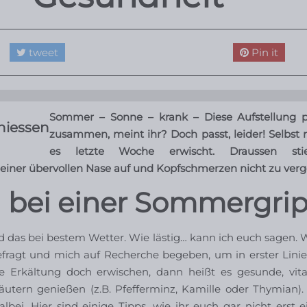
tweet
Pin it
Sommer – Sonne – krank – Diese Aufstellung p
niessen
zusammen, meint ihr? Doch passt, leider! Selbst 
es letzte Woche erwischt. Draussen sti
einer übervollen Nase auf und Kopfschmerzen nicht zu verg
 bei einer Sommergri
 das bei bestem Wetter. Wie lästig… kann ich euch sagen. 
fragt und mich auf Recherche begeben, um in erster Lini
ie Erkältung doch erwischen, dann heißt es gesunde, vit
tern genießen (z.B. Pfefferminz, Kamille oder Thymian). 
bei. Hier sind einige Tipps, wie ihr euch gar nicht erst e