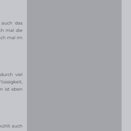
 auch das
ch mal die
uch mal im
durch viel
lüssigkeit,
n ist eben
kühlt auch