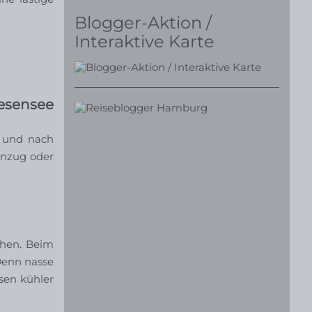
Blogger-Aktion /
Interaktive Karte
eesensee
n und nach
anzug oder
chen. Beim
 Denn nasse
sen kühler