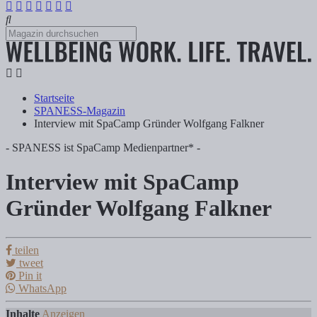
Startseite
SPANESS-Magazin
Interview mit SpaCamp Gründer Wolfgang Falkner
- SPANESS ist SpaCamp Medienpartner* -
Interview mit SpaCamp
Interview mit SpaCamp Gründer Wolfgan
Gründer Wolfgang Falkner
Tanja Klindworth
teilen
tweet
Pin it
Interview mit SpaCamp Gründer Wolfgang Falkner: Wie kam es zur Id
WhatsApp
Inhalte
Anzeigen