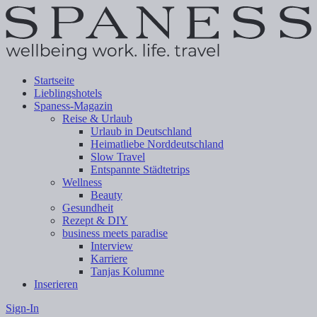
Startseite
Lieblingshotels
Spaness-Magazin
Reise & Urlaub
Urlaub in Deutschland
Heimatliebe Norddeutschland
Slow Travel
Entspannte Städtetrips
Wellness
Beauty
Gesundheit
Rezept & DIY
business meets paradise
Interview
Karriere
Tanjas Kolumne
Inserieren
Sign-In