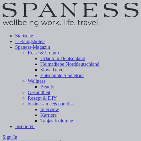
Startseite
Lieblingshotels
Spaness-Magazin
Reise & Urlaub
Urlaub in Deutschland
Heimatliebe Norddeutschland
Slow Travel
Entspannte Städtetrips
Wellness
Beauty
Gesundheit
Rezept & DIY
business meets paradise
Interview
Karriere
Tanjas Kolumne
Inserieren
Sign-In