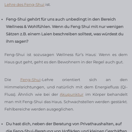
Lehre des Feng-Shui
ist.
Feng-Shui gehört für uns auch unbedingt in den Bereich
Wellness & Wohlfühlen. Wenn du Feng Shui mit nur wenigen
Sätzen z.B. einem Laien beschreiben solltest, was würdest du
ihm sagen?
Feng-Shui ist sozusagen Wellness für’s Haus: Wenn es dem
Haus gut geht, geht es den Bewohnern in der Regel auch gut.
Die
Feng-Shui
-Lehre orientiert sich an den
Himmelsrichtungen, und natürlich mit dem Energiefluss (Qi-
Fluss). Ähnlich wie bei der
Akupunktur
im Körper behandelt
man mit Feng-Shui das Haus. Schwachstellen werden gestärkt.
Fehlbereiche werden ausgeglichen.
Du hast dich, neben der Beratung von Privathaushalten, auf
die Feng-Shui-Beratung von Hofläden und kleinen Geschäften