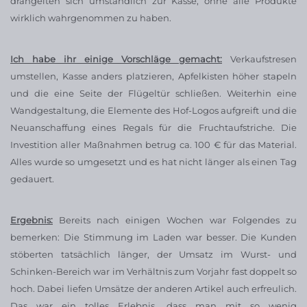
drängelten sich umständlich zur Kasse, ohne alle Produkte
wirklich wahrgenommen zu haben.
Ich habe ihr einige Vorschläge gemacht:
Verkaufstresen
umstellen, Kasse anders platzieren, Apfelkisten höher stapeln
und die eine Seite der Flügeltür schließen. Weiterhin eine
Wandgestaltung, die Elemente des Hof-Logos aufgreift und die
Neuanschaffung eines Regals für die Fruchtaufstriche. Die
Investition aller Maßnahmen betrug ca. 100 € für das Material.
Alles wurde so umgesetzt und es hat nicht länger als einen Tag
gedauert.
Ergebnis:
Bereits nach einigen Wochen war Folgendes zu
bemerken: Die Stimmung im Laden war besser. Die Kunden
stöberten tatsächlich länger, der Umsatz im Wurst- und
Schinken-Bereich war im Verhältnis zum Vorjahr fast doppelt so
hoch. Dabei liefen Umsätze der anderen Artikel auch erfreulich.
Das war ein tolles Erlebnis, dass man mit so wenig