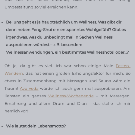
Umgestaltung so viel erreichen kann.
Bei uns geht es ja hauptsächlich um Wellness. Was gibt dir
denn neben Feng-Shui ein entspanntes Wohlgefühl? Gibt es
irgendwas, was du unbedingt mal in Sachen Wellness
ausprobieren würdest – z.B. besondere
Wellnessanwendungen, ein bestimmtes Wellnesshotel oder…?
Oh ja, da gibt es viel. Ich war schon einige Male
Fasten-
Wandern
, das hat einen großen Erholungsfaktor für mich. So
etwas in Zusammenhang mit Massagen und Sauna wäre ein
Traum!
Ayurveda
würde ich auch gern mal ausprobieren. Am
liebsten ein ganzes
Wellness-Wochenende
– mit Massagen,
Ernährung und allem Drum und Dran – das stelle ich mir
herrlich vor!
Wie lautet dein Lebensmotto?