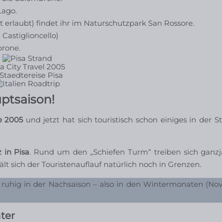
Lago.
ht erlaubt) findet ihr im Naturschutzpark San Rossore.
 Castiglioncello)
brone.
a City Travel 2005
uptsaison!
e 2005
und jetzt hat sich touristisch schon einiges in der S
 in Pisa
. Rund um den „Schiefen Turm“ treiben sich ganzjä
lt sich der Touristenauflauf natürlich noch in Grenzen.
e ruhig in der Nachsaison – also in den Wintermonaten (No
ter