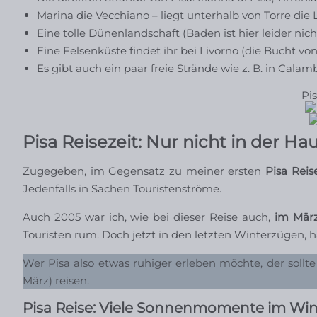
Marina die Vecchiano – liegt unterhalb von Torre die 
Eine tolle Dünenlandschaft (Baden ist hier leider nic
Eine Felsenküste findet ihr bei Livorno (die Bucht von
Es gibt auch ein paar freie Strände wie z. B. in Calam
Pis
Pisa Reisezeit: Nur nicht in der Ha
Zugegeben, im Gegensatz zu meiner ersten
Pisa Reis
Jedenfalls in Sachen Touristenströme.
Auch 2005 war ich, wie bei dieser Reise auch,
im März
Touristen rum. Doch jetzt in den letzten Winterzügen, hä
Wer Pisa also etwas ruhiger erleben möchte, der sollt
März) reisen.
Pisa Reise: Viele Sonnenmomente im Win