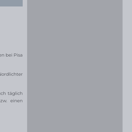
en bei Pisa
Nordlichter
uch täglich
zw. einen