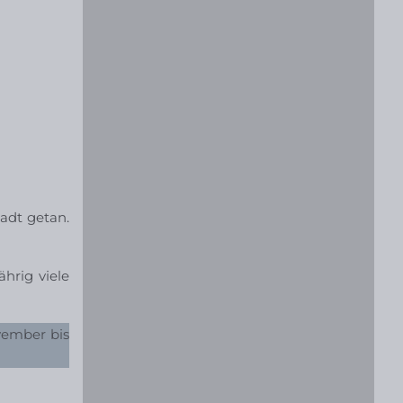
tadt getan.
hrig viele
vember bis