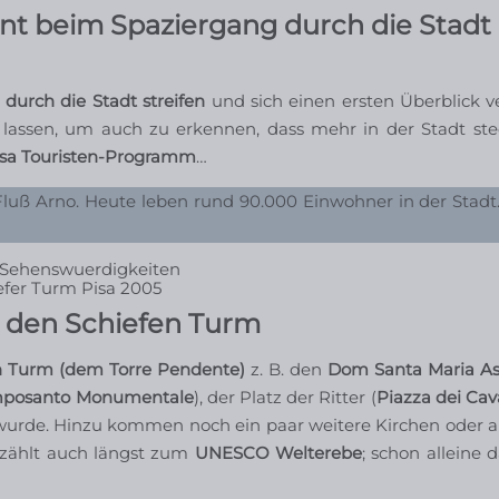
nt beim Spaziergang durch die Stadt 
l
durch die Stadt streifen
und sich einen ersten Überblick ve
 lassen, um auch zu erkennen, dass mehr in der Stadt stec
isa Touristen-Programm
…
m Fluß Arno. Heute leben rund 90.000 Einwohner in der Stad
efer Turm Pisa 2005
 den Schiefen Turm
n Turm (dem Torre Pendente)
z. B. den
Dom Santa Maria A
posanto Monumentale
), der Platz der Ritter (
Piazza dei Cava
t wurde. Hinzu kommen noch ein paar weitere Kirchen oder a
zählt auch längst zum
UNESCO Welterebe
; schon alleine d