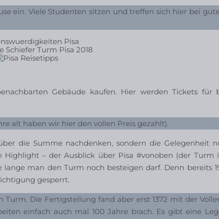
e ein. Viele Studenten sitzen und treffen sich hier bei gu
e Schiefer Turm Pisa 2018
benachbarten Gebäude kaufen. Hier werden Tickets für
re alt haben wir hier den vollen Preis gezahlt).
ht über die Summe nachdenken, sondern die Gelegenheit n
n Highlight – der Ausblick über Pisa #vonoben (der Turm i
wie lange man den Turm noch besteigen darf. Denn bereits 1
ichtigung gesperrt.
urm. Die Fertigstellung fand aber erst 1372 mit der Voll
beiten einfach auch mal 100 Jahre brach. Es gibt eine L