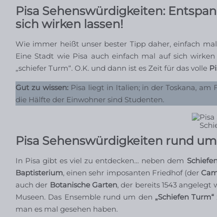
Pisa Sehenswürdigkeiten: Entspan
sich wirken lassen!
Wie immer heißt unser bester Tipp daher, einfach ma
Eine Stadt wie Pisa auch einfach mal auf sich wirken
„schiefer Turm“. O.K. und dann ist es Zeit für das volle
P
Gut zu wissen:
Pisa liegt in Italien; in der Toskana, a
die Hälfte der Einwohner sind Studenten.
Schi
Pisa Sehenswürdigkeiten rund um
In Pisa gibt es viel zu entdecken… neben dem
Schiefe
Baptisterium
, einen sehr imposanten Friedhof (der
Cam
auch der
Botanische Garten
, der bereits 1543 angeleg
Museen. Das Ensemble rund um den
„Schiefen Turm“
man es mal gesehen haben.