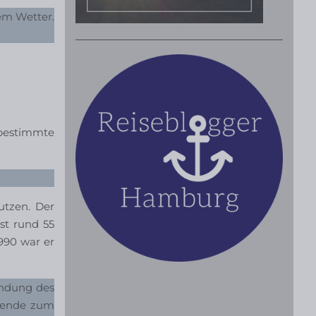
tem Wetter.
 bestimmte
utzen. Der
st rund 55
990 war er
endung des
egende zum