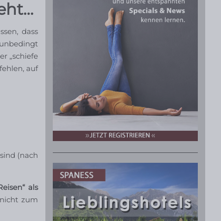
teht…
sen, dass
unbedingt
er „schiefe
fehlen, auf
 sind (nach
eisen“ als
 nicht zum