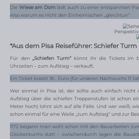
Die
Wiese am Dom
lädt auch zu einer entspannten Paus
Also warum es nicht den Einheimischen „gleichtun“.
Perspektiv
*Aus dem Pisa Reiseführer: Schiefer Turm
Für den
„Schiefen Turm“
könnt ihr die Tickets im 
Uhrzeiten – zum Aufstieg – verkauft.
Ein Ticket kostet 18.- Euro (für unseren Nachwuchs 11 Jah
Wer einmal in Pisa ist, der sollte auch einfach nic
Aufstieg über die schiefen Treppenstufen ist schon ei
Meter hoch) lohnt sich auf alle Fälle. Und wer weiß, 
schon einmal für eine Weile „zum Aufstieg“ und zur Bes
1172 begann man wohl schon mit den Bauarbeiten zum T
Glockenturms statt – zwischendurch lagen die Bauar