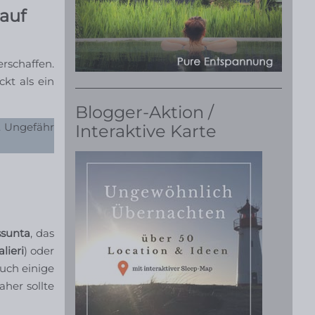
auf
rschaffen.
kt als ein
Blogger-Aktion /
t. Ungefähr
Interaktive Karte
ssunta
, das
lieri
) oder
uch einige
aher sollte