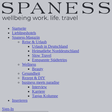
Startseite
Lieblingshotels
Spaness-Magazin
Reise & Urlaub
Urlaub in Deutschland
Heimatliebe Norddeutschland
Slow Travel
Entspannte Städtetrips
Wellness
Beauty
Gesundheit
Rezept & DIY
business meets paradise
Interview
Karriere
Tanjas Kolumne
Inserieren
Sign-In