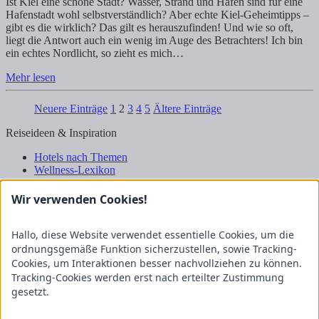
Ist Kiel eine schöne Stadt? Wasser, Strand und Hafen sind für eine
Hafenstadt wohl selbstverständlich? Aber echte Kiel-Geheimtipps –
gibt es die wirklich? Das gilt es herauszufinden! Und wie so oft,
liegt die Antwort auch ein wenig im Auge des Betrachters! Ich bin
ein echtes Nordlicht, so zieht es mich…
Mehr lesen
Neuere Einträge
1
2
3
4
5
Ältere Einträge
Reiseideen & Inspiration
Hotels nach Themen
Wellness-Lexikon
Business-Lexikon
Urlaubsregionen in Deutschland
Wir verwenden Cookies!
Urlaubsideen in Deutschland
Wanderrouten
Hallo, diese Website verwendet essentielle Cookies, um die
Kooperation & Zusammenarbeit
ordnungsgemäße Funktion sicherzustellen, sowie Tracking-
Cookies, um Interaktionen besser nachvollziehen zu können.
Kundenbereich
Tracking-Cookies werden erst nach erteilter Zustimmung
Presse
gesetzt.
Über uns
Kooperation/Zusammenarbeit