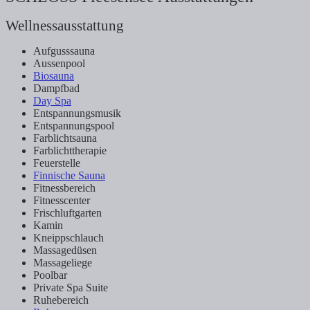
Wellnessausstattung
Aufgusssauna
Aussenpool
Biosauna
Dampfbad
Day Spa
Entspannungsmusik
Entspannungspool
Farblichtsauna
Farblichttherapie
Feuerstelle
Finnische Sauna
Fitnessbereich
Fitnesscenter
Frischluftgarten
Kamin
Kneippschlauch
Massagedüsen
Massageliege
Poolbar
Private Spa Suite
Ruhebereich