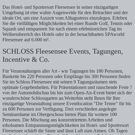
Das Hotel- und Sportresort Fleesensee in seiner einzigartigen
Umgebung ist eine wahre Augenweide für den Betrachter und der
ideale Ort, um eine Auszeit vom Alltagsstress einzulegen. Erleben
Sie die vielfältigen Möglichkeiten bei einer Runde Golf, Tennis oder
Squash und entspannen Sie nach einem erlebnisreichen Tag im
Wellnessbereich des Hotels oder in der benachtbarten SPAworld
Fleesensee auf 6.000 m².
SCHLOSS Fleesensee Events, Tagungen,
Incentive & Co.
Für Veranstaltungen aller Art - wie Tagungen bis 180 Personen,
Bankette bis 220 Personen oder Empfänge bis 300 Personen finden
Sie im Schloss Fleesensee mit seinen 9 Tagungsräumen stets
optimale Gegebenheiten. Für Präsentationen und rauschende Feste ?
von der Automobilschau bis hin zum Open-Air-Event bietet sich der
wunderschöne Schlossgarten an.Weiterhin steht Ihnen für Ihre
einzigartige Veranstaltung unsere Eventlocation "Die Tenne" für bis
zu 600 Personen zur Verfügung. Drei verschieden angelegte
Seminarräume im Obergeschoss bieten Platz für weitere 100
Personen. Die Mischung aus konzentriertem Arbeiten und
erholsamen Entspannungsmöglichkeiten im Hotel- und Sportresort
Fleesensee schärft die Sinne und lässt Luft zum Atmen. Ob Tagen