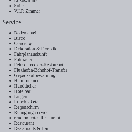
Luxuszimmer
Suite
V.I.P. Zimmer
Service
Bademantel
Bistro
Concierge
Dekoration & Floristik
Fahrplanauskunft
Fahrräder
Feinschmecker-Restaurant
Flughafen/Bahnhof-Transfer
Gepäckaufbewahrung
Haartrockner
Handtücher
Hotelbar
Liegen
Lunchpakete
Regenschirm
Reinigungsservice
renommiertes Restaurant
Restaurant
Restaurants & Bar