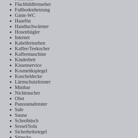
Flachbildfernseher
Fußbodenheizung
Gäste-WC
Haarfön
Handtuchwärmer
Hosenbügler
Internet
Kabelfernsehen
Kaffee/Teekocher
Kaffeemaschine
Kinderbett
Kissenservice
Kosmetikspiegel
Kuscheldecke
Lärmschutzfenster
Minibar
Nichtraucher
Obst
Panoramafenster
Safe
Sauna
Schreibtisch
Sessel/Sofa
Sicherheitsriegel
Sitzecke