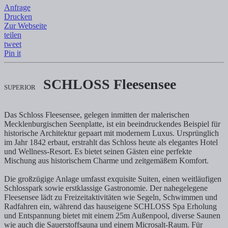
Anfrage
SCHLOSS Fleesensee - Magische Momente an der Mecklenburgischen 
Drucken
Zur Webseite
teilen
tweet
Pin it
SCHLOSS Fleesensee
SUPERIOR
Das Schloss Fleesensee, gelegen inmitten der malerischen
Mecklenburgischen Seenplatte, ist ein beeindruckendes Beispiel für
historische Architektur gepaart mit modernem Luxus. Ursprünglich
im Jahr 1842 erbaut, erstrahlt das Schloss heute als elegantes Hotel
und Wellness-Resort. Es bietet seinen Gästen eine perfekte
Mischung aus historischem Charme und zeitgemäßem Komfort.
Die großzügige Anlage umfasst exquisite Suiten, einen weitläufigen
Schlosspark sowie erstklassige Gastronomie. Der nahegelegene
Fleesensee lädt zu Freizeitaktivitäten wie Segeln, Schwimmen und
Radfahren ein, während das hauseigene SCHLOSS Spa Erholung
und Entspannung bietet mit einem 25m Außenpool, diverse Saunen
wie auch die Sauerstoffsauna und einem Microsalt-Raum. Für