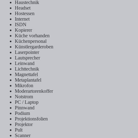
Haustechnik
Headset
Hostessen
Internet
ISDN
Kopierer
Küche vorhanden
Küchenpersonal
Künstlergarderoben
Laserpointer
Lautsprecher
Leinwand
Lichttechnik
Magnettafel
Metaplantafel
Mikrofon
Moderartorenkoffer
Notstrom
PC / Laptop
Pinnwand
Podium
Projektionsfolien
Projektor
Pult
Scanner