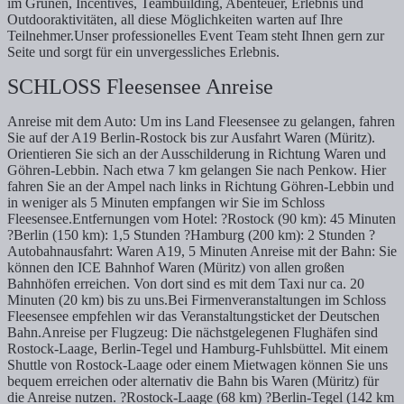
im Grünen, Incentives, Teambuilding, Abenteuer, Erlebnis und
Outdooraktivitäten, all diese Möglichkeiten warten auf Ihre
Teilnehmer.Unser professionelles Event Team steht Ihnen gern zur
Seite und sorgt für ein unvergessliches Erlebnis.
SCHLOSS Fleesensee Anreise
Anreise mit dem Auto: Um ins Land Fleesensee zu gelangen, fahren
Sie auf der A19 Berlin-Rostock bis zur Ausfahrt Waren (Müritz).
Orientieren Sie sich an der Ausschilderung in Richtung Waren und
Göhren-Lebbin. Nach etwa 7 km gelangen Sie nach Penkow. Hier
fahren Sie an der Ampel nach links in Richtung Göhren-Lebbin und
in weniger als 5 Minuten empfangen wir Sie im Schloss
Fleesensee.Entfernungen vom Hotel: ?Rostock (90 km): 45 Minuten
?Berlin (150 km): 1,5 Stunden ?Hamburg (200 km): 2 Stunden ?
Autobahnausfahrt: Waren A19, 5 Minuten Anreise mit der Bahn: Sie
können den ICE Bahnhof Waren (Müritz) von allen großen
Bahnhöfen erreichen. Von dort sind es mit dem Taxi nur ca. 20
Minuten (20 km) bis zu uns.Bei Firmenveranstaltungen im Schloss
Fleesensee empfehlen wir das Veranstaltungsticket der Deutschen
Bahn.Anreise per Flugzeug: Die nächstgelegenen Flughäfen sind
Rostock-Laage, Berlin-Tegel und Hamburg-Fuhlsbüttel. Mit einem
Shuttle von Rostock-Laage oder einem Mietwagen können Sie uns
bequem erreichen oder alternativ die Bahn bis Waren (Müritz) für
die Anreise nutzen. ?Rostock-Laage (68 km) ?Berlin-Tegel (142 km