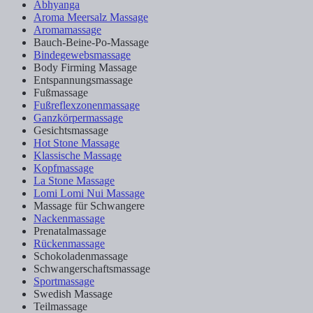
Abhyanga
Aroma Meersalz Massage
Aromamassage
Bauch-Beine-Po-Massage
Bindegewebsmassage
Body Firming Massage
Entspannungsmassage
Fußmassage
Fußreflexzonenmassage
Ganzkörpermassage
Gesichtsmassage
Hot Stone Massage
Klassische Massage
Kopfmassage
La Stone Massage
Lomi Lomi Nui Massage
Massage für Schwangere
Nackenmassage
Prenatalmassage
Rückenmassage
Schokoladenmassage
Schwangerschaftsmassage
Sportmassage
Swedish Massage
Teilmassage