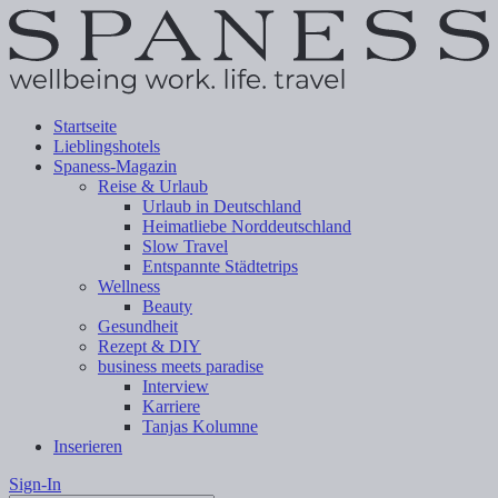
Startseite
Lieblingshotels
Spaness-Magazin
Reise & Urlaub
Urlaub in Deutschland
Heimatliebe Norddeutschland
Slow Travel
Entspannte Städtetrips
Wellness
Beauty
Gesundheit
Rezept & DIY
business meets paradise
Interview
Karriere
Tanjas Kolumne
Inserieren
Sign-In