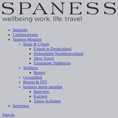
Startseite
Lieblingshotels
Spaness-Magazin
Reise & Urlaub
Urlaub in Deutschland
Heimatliebe Norddeutschland
Slow Travel
Entspannte Städtetrips
Wellness
Beauty
Gesundheit
Rezept & DIY
business meets paradise
Interview
Karriere
Tanjas Kolumne
Inserieren
Sign-In