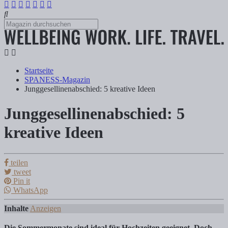
Startseite
SPANESS-Magazin
Junggesellinenabschied: 5 kreative Ideen
Junggesellinenabschied: 5
Junggesellinenabschied: 5 kreative Ideen
kreative Ideen
Tanja Klindworth
teilen
tweet
Pin it
Die Sommermonate sind ideal für Hochzeiten geeignet. Doch bevor man
WhatsApp
Inhalte
Anzeigen
Die Sommermonate sind ideal für Hochzeiten geeignet. Doch