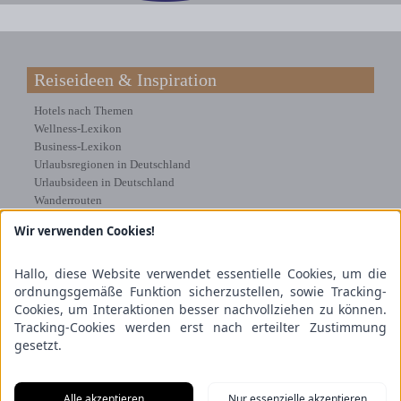
Reiseideen & Inspiration
Hotels nach Themen
Wellness-Lexikon
Business-Lexikon
Urlaubsregionen in Deutschland
Urlaubsideen in Deutschland
Wanderrouten
Wir verwenden Cookies!
Kooperation & Zusammenarbeit
Kundenbereich
Hallo, diese Website verwendet essentielle Cookies, um die
Presse
ordnungsgemäße Funktion sicherzustellen, sowie Tracking-
Über uns
Cookies, um Interaktionen besser nachvollziehen zu können.
Kooperation/Zusammenarbeit
Tracking-Cookies werden erst nach erteilter Zustimmung
Service/Partner
gesetzt.
Blogger-Datenbank
Rechtliches
Alle akzeptieren
Nur essenzielle akzeptieren