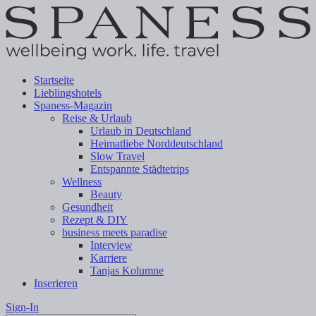
Startseite
Lieblingshotels
Spaness-Magazin
Reise & Urlaub
Urlaub in Deutschland
Heimatliebe Norddeutschland
Slow Travel
Entspannte Städtetrips
Wellness
Beauty
Gesundheit
Rezept & DIY
business meets paradise
Interview
Karriere
Tanjas Kolumne
Inserieren
Sign-In