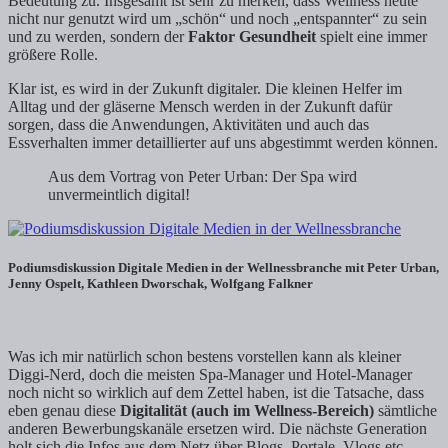
Bedeutung zu. Insgesamt ist sehr zu merken, dass Wellness heute
nicht nur genutzt wird um „schön“ und noch „entspannter“ zu sein
und zu werden, sondern der
Faktor Gesundheit
spielt eine immer
größere Rolle.
Klar ist, es wird in der Zukunft digitaler. Die kleinen Helfer im
Alltag und der gläserne Mensch werden in der Zukunft dafür
sorgen, dass die Anwendungen, Aktivitäten und auch das
Essverhalten immer detaillierter auf uns abgestimmt werden können.
Aus dem Vortrag von Peter Urban: Der Spa wird
unvermeintlich digital!
Podiumsdiskussion Digitale Medien in der Wellnessbranche mit Peter Urban,
Jenny Ospelt, Kathleen Dworschak, Wolfgang Falkner
Was ich mir natürlich schon bestens vorstellen kann als kleiner
Diggi-Nerd, doch die meisten Spa-Manager und Hotel-Manager
noch nicht so wirklich auf dem Zettel haben, ist die Tatsache, dass
eben genau diese
Digitalität (auch im Wellness-Bereich)
sämtliche
anderen Bewerbungskanäle ersetzen wird. Die nächste Generation
holt sich die Infos aus dem Netz über Blogs, Portale, Vlogs etc.,