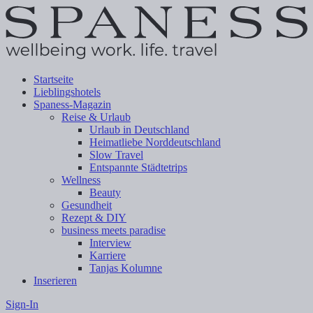
Startseite
Lieblingshotels
Spaness-Magazin
Reise & Urlaub
Urlaub in Deutschland
Heimatliebe Norddeutschland
Slow Travel
Entspannte Städtetrips
Wellness
Beauty
Gesundheit
Rezept & DIY
business meets paradise
Interview
Karriere
Tanjas Kolumne
Inserieren
Sign-In