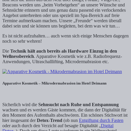
Beacons werden uns „beim Vorbeigehen“ an unsere Wünsche und
Sehnsüchte erinnern und uns genau dazu passend ein verlockendes
Angebot unterbreiten oder uns speziell im Spa-Bereich auf freie
Termine aufmerksam machen. Unsere „Freunde“ werden überall
dabei sein und sie können uns begleiten, bei dem was wir tun…
Es ist nicht aufzuhalten… auch wenn sich einige Menschen dagegen
noch so sehr wehren!
Die
Technik hält auch bereits als Hardware Einzug in den
Wellnessbereich
. Apparative Kosmetik wie z.B. Radiofrequenz-
Anwendungen, Ultraschalllifting, Microdermabrasion etc.
Apparative Kosmetik – Mikrodermabrasion im Hotel Deimann
Sicherlich wird die
Sehnsucht nach Ruhe und Entspannung
wachsen und es werden Gäste kommen, die dann der Digitalität für
den Moment des Aufenthalts abschwören. Ein schönes Stichwort ist
hier insgesamt der
Detox-Trend
(ob nun
Entgiftung durch Fasten
oder auch durch den Verzicht auf besagte Digitalität „
Digital
Detox
„). Doch um diese Leute wiederum in ein Wellnesshotel,