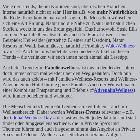
Viele der Trends, die im Kommen sind, überraschen Branchen-
Interne natürlich nicht so sehr. Hier ist z.B. von
mehr Natürlichkeit
die Rede. Kurz könnte man auch sagen, die Menschen wünschen
sich eine Art Erdung. Natur und die Nähe zu Natur und natürlichen
Stoffen, weckt in uns das Erdungsgefühl. Das hat sowohl Susie Ellis
auf dem Spa Life thematisiert, als auch Dr. Franz Linser – seine
Beispiele: Heilwälder (entsteht z.B. einer auf Usedom), Natur-
Resorts im Wald, Baumhäuser, natürliche Produkte,
Wald-Wellness
u.v.m. => Auch bei uns findet ihr verschiedene Artikel zu diesen
Trends – die verlinken wir euch unten noch einmal als Lesetipp.
Auch der Trend zum
Familienwellness
ist uns in den letzten Jahren
doch immer schon mal wieder über den Weg gelaufen. Doch nun
wird das auch gelebt – mit Familien-Wellness-Resorts und Wellness-
Angeboten im Hotel für die ganze Familie. Auch der Wunsch nach
einer Kombi aus Entspannung und Erlebnis (#
AdrenalinWellness
)
wird immer beliebter und wichtiger.
Die Menschen möchten mehr Gemeinsamkeit fühlen – auch im
Wellnessbereich. Daher werden
Wellness-Events
relevanter – z.B.
der
Global Wellness Day
– der fast weltweit, jedes Jahr im Juni statt
findet oder Junggesellenabschiede, die in Private Spa’s und
Thermen führen und auch insgesamt nimmt das Angebot an Private
Spa’s und Erlebnis-Wellness zu – Stichwort: #SaunaAufguss.