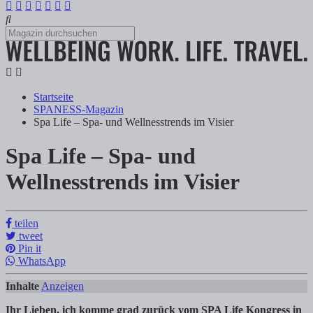
Startseite
SPANESS-Magazin
Spa Life – Spa- und Wellnesstrends im Visier
Spa Life – Spa- und
Spa Life – Spa- und Wellnesstrends im Visi
Wellnesstrends im Visier
Tanja Klindworth
teilen
tweet
Inhalte Anzeigen 1) 10 Spa- und Wellnesstrends die längst keine Zuk
Pin it
WhatsApp
Inhalte
Anzeigen
Ihr Lieben, ich komme grad zurück vom SPA Life Kongress in