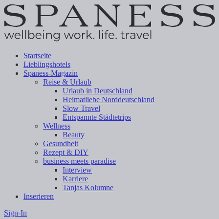
Startseite
Lieblingshotels
Spaness-Magazin
Reise & Urlaub
Urlaub in Deutschland
Heimatliebe Norddeutschland
Slow Travel
Entspannte Städtetrips
Wellness
Beauty
Gesundheit
Rezept & DIY
business meets paradise
Interview
Karriere
Tanjas Kolumne
Inserieren
Sign-In