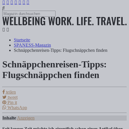
Startseite
SPANESS-Magazin
Schnäppchenreisen-Tipps: Flugschnäppchen finden
Schnäppchenreisen-Tipps:
Schnäppchenreisen-Tipps: Flugschnäppche
Flugschnäppchen finden
Tanja Klindworth
teilen
tweet
Pin it
Inhalte Anzeigen 1) Schnäppchenreisen Tipps & Recherche 1.1) 7 Buch
WhatsApp
Inhalte
Anzeigen
Seit langer Zeit möchte ich eigentlich schon einen Artikel über