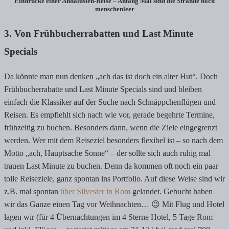
Eindrücke einer Andalusien-Reise – Anfang Mai sind die Strände noch
menschenleer
3. Von Frühbucherrabatten und Last Minute
Specials
Da könnte man nun denken „ach das ist doch ein alter Hut“. Doch
Frühbucherrabatte und Last Minute Specials sind und bleiben
einfach die Klassiker auf der Suche nach Schnäppchenflügen und
Reisen. Es empfiehlt sich nach wie vor, gerade begehrte Termine,
frühzeitig zu buchen. Besonders dann, wenn die Ziele eingegrenzt
werden. Wer mit dem Reiseziel besonders flexibel ist – so nach dem
Motto „ach, Hauptsache Sonne“ – der sollte sich auch ruhig mal
trauen Last Minute zu buchen. Denn da kommen oft noch ein paar
tolle Reiseziele, ganz spontan ins Portfolio. Auf diese Weise sind wir
z.B. mal spontan
über Silvester in Rom
gelandet. Gebucht haben
wir das Ganze einen Tag vor Weihnachten… 😉 Mit Flug und Hotel
lagen wir (für 4 Übernachtungen im 4 Sterne Hotel, 5 Tage Rom