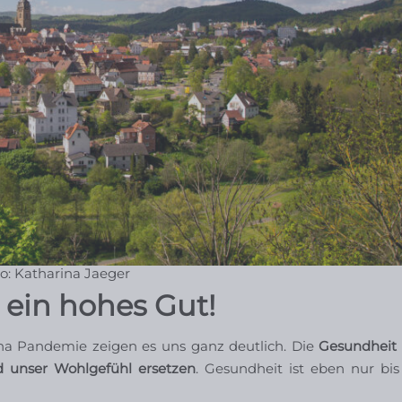
o: Katharina Jaeger
 ein hohes Gut!
na Pandemie zeigen es uns ganz deutlich. Die
Gesundheit i
 unser Wohlgefühl ersetzen
. Gesundheit ist eben nur bi