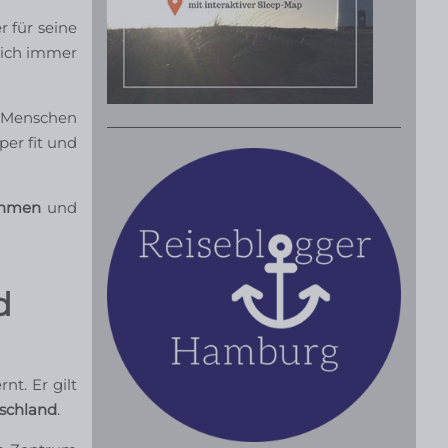
 für seine
rlich immer
r Menschen
per fit und
ahmen
und
d
rnt. Er gilt
tschland
.