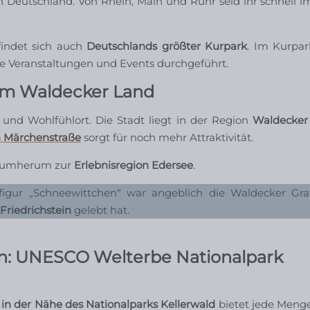
in Deutschland. Von Rhein, Main und Ruhr seid ihr schnell 
indet sich auch
Deutschlands größter Kurpark
. Im Kurpa
ge Veranstaltungen und Events durchgeführt.
 im Waldecker Land
 und Wohlfühlort. Die Stadt liegt in der Region
Waldecker
 Märchenstraße
sorgt für noch mehr Attraktivität.
rumherum zur
Erlebnisregion Edersee
.
gur „Schneewittchen“ war angeblich die Waldecker Gra
Friedrichstein
gelebt hat.
n: UNESCO Welterbe Nationalpark
,
in der Nähe des Nationalparks Kellerwald
bietet jede Menge