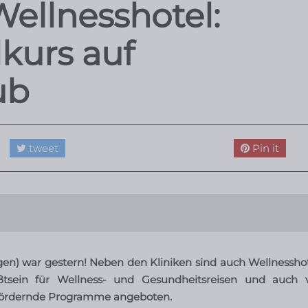
ellnesshotel:
kurs auf
ub
tweet
Pin it
en) war gestern! Neben den Kliniken sind auch Wellnesshot
tsein für Wellness- und Gesundheitsreisen
und auch v
sfördernde Programme angeboten.