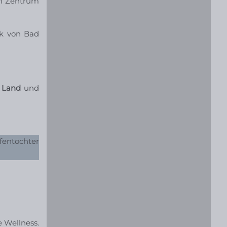
im Zentrum
rk von Bad
 Land
und
fentochter
 Wellness.