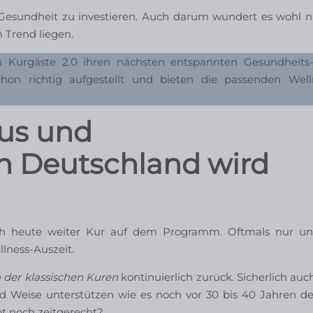
 Gesundheit zu investieren. Auch darum wundert es wohl n
 Trend liegen.
n Kurgäste 2.0 ihren nächsten entspannten Gesundheits
chon richtig aufgestellt und bieten die passenden Wel
us und
n Deutschland wird
uch heute weiter Kur auf dem Programm. Oftmals nur u
ness-Auszeit.
 der klassischen Kuren
kontinuierlich zurück. Sicherlich auch
 Weise unterstützen wie es noch vor 30 bis 40 Jahren der
t noch zeitgerecht?