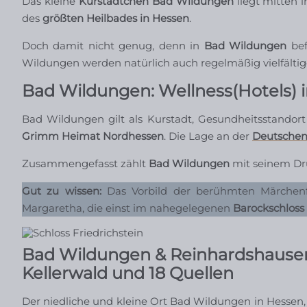
Das kleine
Kurstädtchen Bad Wildungen
liegt mitten 
des
größten Heilbades in Hessen
.
Doch damit nicht genug, denn in
Bad Wildungen
bef
Wildungen werden natürlich auch regelmäßig vielfälti
Bad Wildungen: Wellness(Hotels)
Bad Wildungen gilt als Kurstadt, Gesundheitsstandort
Grimm Heimat Nordhessen
. Die Lage an der
Deutschen
Zusammengefasst zählt
Bad Wildungen
mit seinem D
Gut zu wissen:
Das Vorbild der berühmten Märchenfi
Margaretha, die einst im nahegelegenen
Barockschloss 
Bad Wildungen & Reinhardshause
Kellerwald und 18 Quellen
Der niedliche und kleine Ort Bad Wildungen in Hessen