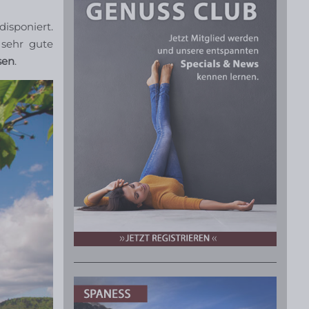
isponiert.
sehr gute
sen
.