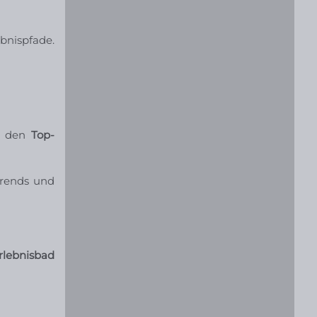
bnispfade.
zu den
Top-
Trends und
rlebnisbad