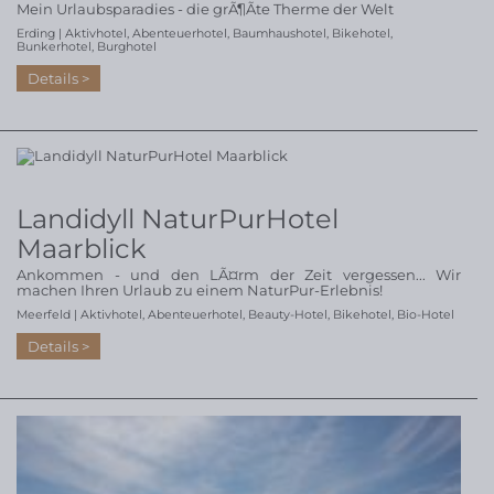
Mein Urlaubsparadies - die grÃ¶Ãte Therme der Welt
Erding |
Aktivhotel
,
Abenteuerhotel
,
Baumhaushotel
,
Bikehotel
,
Bunkerhotel
,
Burghotel
Details
Landidyll NaturPurHotel
Maarblick
Ankommen - und den LÃ¤rm der Zeit vergessen... Wir
machen Ihren Urlaub zu einem NaturPur-Erlebnis!
Meerfeld |
Aktivhotel
,
Abenteuerhotel
,
Beauty-Hotel
,
Bikehotel
,
Bio-Hotel
Details