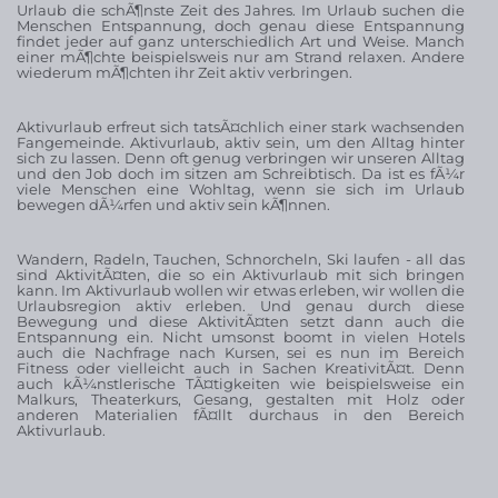
Urlaub die schÃ¶nste Zeit des Jahres. Im Urlaub suchen die
Menschen Entspannung, doch genau diese Entspannung
findet jeder auf ganz unterschiedlich Art und Weise. Manch
einer mÃ¶chte beispielsweis nur am Strand relaxen. Andere
wiederum mÃ¶chten ihr Zeit aktiv verbringen.
Aktivurlaub erfreut sich tatsÃ¤chlich einer stark wachsenden
Fangemeinde. Aktivurlaub, aktiv sein, um den Alltag hinter
sich zu lassen. Denn oft genug verbringen wir unseren Alltag
und den Job doch im sitzen am Schreibtisch. Da ist es fÃ¼r
viele Menschen eine Wohltag, wenn sie sich im Urlaub
bewegen dÃ¼rfen und aktiv sein kÃ¶nnen.
Wandern, Radeln, Tauchen, Schnorcheln, Ski laufen - all das
sind AktivitÃ¤ten, die so ein Aktivurlaub mit sich bringen
kann. Im Aktivurlaub wollen wir etwas erleben, wir wollen die
Urlaubsregion aktiv erleben. Und genau durch diese
Bewegung und diese AktivitÃ¤ten setzt dann auch die
Entspannung ein. Nicht umsonst boomt in vielen Hotels
auch die Nachfrage nach Kursen, sei es nun im Bereich
Fitness oder vielleicht auch in Sachen KreativitÃ¤t. Denn
auch kÃ¼nstlerische TÃ¤tigkeiten wie beispielsweise ein
Malkurs, Theaterkurs, Gesang, gestalten mit Holz oder
anderen Materialien fÃ¤llt durchaus in den Bereich
Aktivurlaub.