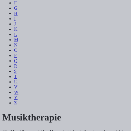
F
G
H
I
J
K
L
M
N
O
P
Q
R
S
T
U
V
W
Y
Z
Musiktherapie