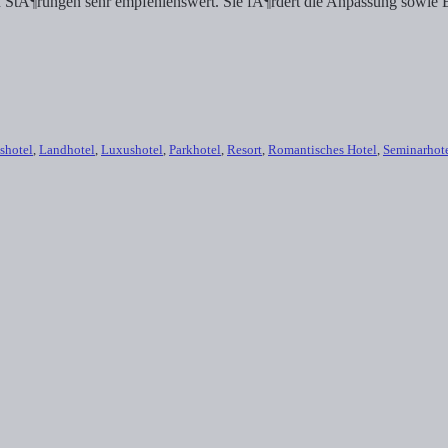
n StÃ¶rungen sehr empfehlenswert. Sie fÃ¶rdert die Anpassung sowie E
shotel
,
Landhotel
,
Luxushotel
,
Parkhotel
,
Resort
,
Romantisches Hotel
,
Seminarhot