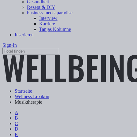
Gesundheit
Rezept & DIY
business meets paradise
Interview
Karriere
Tanjas Kolumne
Inserieren
Sign-In
Startseite
Wellness Lexikon
Musiktherapie
A
B
C
D
E