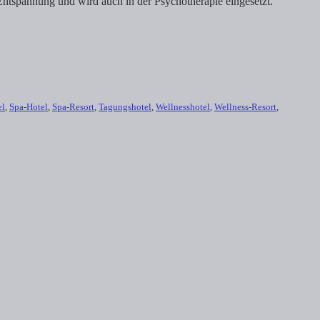
ntspannung und wird auch in der Psychotherapie eingesetzt.
el
,
Spa-Hotel
,
Spa-Resort
,
Tagungshotel
,
Wellnesshotel
,
Wellness-Resort
,