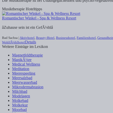
Die Musiktherapie ist bei Unausgeglichenheit und psycho-vegetative
Musiktherapie Hoteltipps
Romantischer Winkel - Spa & Wellness Resort
âZuhause sein ist ein GefÃ¼hlâ
Bad Sachsa |
Aktivhotel
,
Beauty-Hotel
,
Businesshotel
,
Familienhotel
,
Gesundheit
Details
WohlfÃ¼hlhotel
Weitere Einträge im Lexikon
Magnetfeldtherapie
ManikÃ¼re
Medical Wellness
Meditation
Meerespeeling
Meersalzbad
Meerwasserbad
Mikrodermabrasion
Milchbad
Modelagen
Molkebad
Molkekur
Moorbad