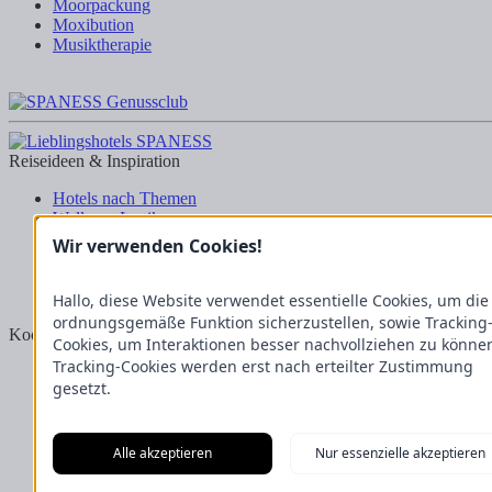
Moorpackung
Moxibution
Musiktherapie
Reiseideen & Inspiration
Hotels nach Themen
Wellness-Lexikon
Business-Lexikon
Wir verwenden Cookies!
Urlaubsregionen in Deutschland
Urlaubsideen in Deutschland
Wanderrouten
Hallo, diese Website verwendet essentielle Cookies, um die
ordnungsgemäße Funktion sicherzustellen, sowie Tracking
Kooperation & Zusammenarbeit
Cookies, um Interaktionen besser nachvollziehen zu könne
Tracking-Cookies werden erst nach erteilter Zustimmung
Kundenbereich
gesetzt.
Presse
Über uns
Kooperation/Zusammenarbeit
Service/Partner
Alle akzeptieren
Nur essenzielle akzeptieren
Blogger-Datenbank