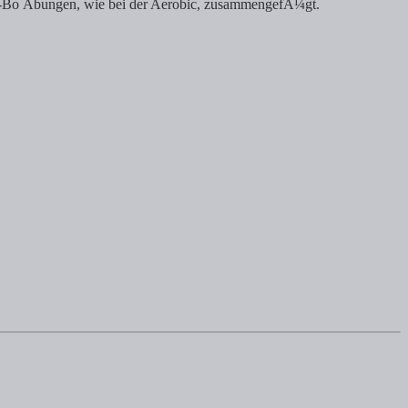
e-Bo Ãbungen, wie bei der Aerobic, zusammengefÃ¼gt.