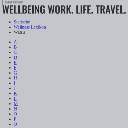
Startseite
Wellness Lexikon
Watsu
A
B
C
D
E
F
G
H
I
J
K
L
M
N
O
P
Q