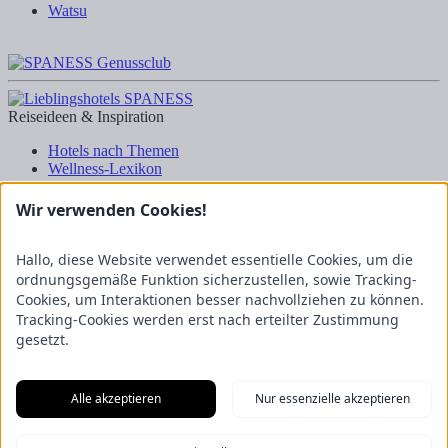
Watsu
Reiseideen & Inspiration
Hotels nach Themen
Wellness-Lexikon
Business-Lexikon
Urlaubsregionen in Deutschland
Wir verwenden Cookies!
Urlaubsideen in Deutschland
Wanderrouten
Hallo, diese Website verwendet essentielle Cookies, um die
Kooperation & Zusammenarbeit
ordnungsgemäße Funktion sicherzustellen, sowie Tracking-
Cookies, um Interaktionen besser nachvollziehen zu können.
Kundenbereich
Tracking-Cookies werden erst nach erteilter Zustimmung
Presse
gesetzt.
Über uns
Kooperation/Zusammenarbeit
Service/Partner
Blogger-Datenbank
Alle akzeptieren
Nur essenzielle akzeptieren
Rechtliches