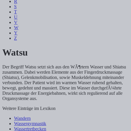
R
S
T
U
V
W
Y
Z
Watsu
Der Begriff Watsu setzt sich aus den WÃ¶rtern Wasser und Shiatsu
zusammen. Dabei werden Elemente aus der Fingerdruckmassage
(Shiatsu), Gelenkmobilisation, sowie Muskeldehnung miteinander
verbunden. Der Patient wird im warmen Wasser ruhend gehalten,
bewegt, gedehnt und massiert. Diese im Wasser durchgefÃ¼hrte
Druckmassage der Energiebahnen, wirkt sich regulierend auf alle
Organsysteme aus.
Weitere Einträge im Lexikon
Wandern
Wassergymnastik
Wassertretbecken