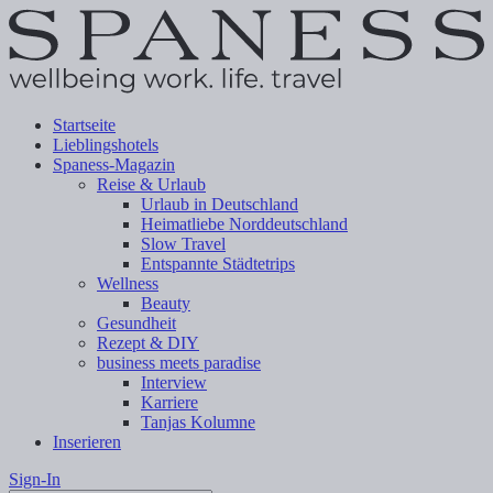
Startseite
Lieblingshotels
Spaness-Magazin
Reise & Urlaub
Urlaub in Deutschland
Heimatliebe Norddeutschland
Slow Travel
Entspannte Städtetrips
Wellness
Beauty
Gesundheit
Rezept & DIY
business meets paradise
Interview
Karriere
Tanjas Kolumne
Inserieren
Sign-In